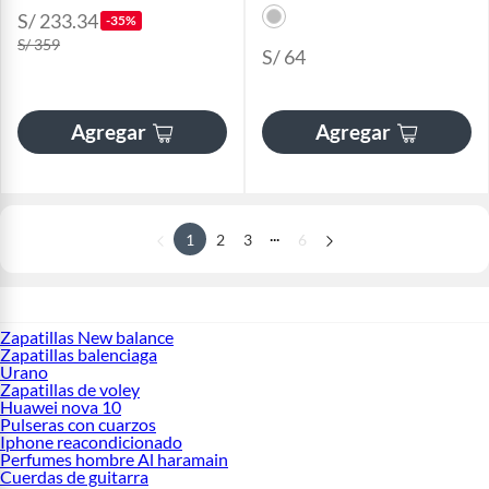
S/ 233.34
-35%
S/ 359
S/ 64
Agregar
Agregar
...
1
2
3
6
Zapatillas New balance
Zapatillas balenciaga
Urano
Zapatillas de voley
Huawei nova 10
Pulseras con cuarzos
Iphone reacondicionado
Perfumes hombre Al haramain
Cuerdas de guitarra