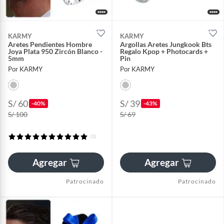
KARMY
KARMY
Aretes Pendientes Hombre
Argollas Aretes Jungkook Bts
Joya Plata 950 Zircón Blanco -
Regalo Kpop + Photocards +
5mm
Pin
Por KARMY
Por KARMY
S/ 60
S/ 39
-40%
-43%
S/ 100
S/ 69
(1)
Agregar
Agregar
Patrocinado
Patrocinado