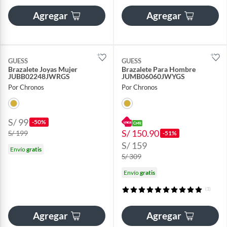
Agregar
Agregar
GUESS
GUESS
Brazalete Joyas Mujer
Brazalete Para Hombre
JUBB02248JWRGS
JUMB06060JWYGS
Por Chronos
Por Chronos
S/ 99
-50%
S/ 150.90
S/ 199
-51%
S/ 159
Envío
gratis
S/ 309
Envío
gratis
(1)
Agregar
Agregar