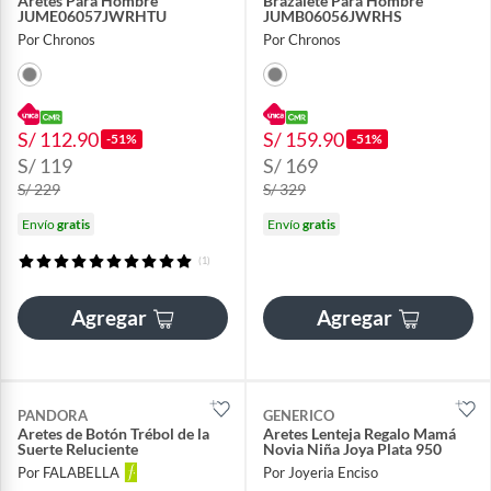
Aretes Para Hombre
Brazalete Para Hombre
JUME06057JWRHTU
JUMB06056JWRHS
Por Chronos
Por Chronos
S/ 112.90
S/ 159.90
-51%
-51%
S/ 119
S/ 169
S/ 229
S/ 329
Envío
gratis
Envío
gratis
(1)
Agregar
Agregar
PANDORA
GENERICO
Aretes de Botón Trébol de la
Aretes Lenteja Regalo Mamá
Suerte Reluciente
Novia Niña Joya Plata 950
Por FALABELLA
Por Joyeria Enciso