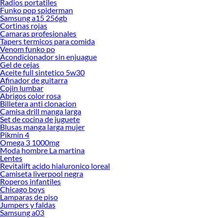
Radios portatiles
Funko pop spiderman
Samsung a15 256gb
Cortinas rojas
Camaras profesionales
Tapers termicos para comida
Venom funko po
Acondicionador sin enjuague
Gel de cejas
Aceite full sintetico 5w30
Afinador de guitarra
Cojin lumbar
Abrigos color rosa
Billetera anti clonacion
Camisa drill manga larga
Set de cocina de juguete
Blusas manga larga mujer
Pikmin 4
Omega 3 1000mg
Moda hombre La martina
Lentes
Revitalift acido hialuronico loreal
Camiseta liverpool negra
Roperos infantiles
Chicago boys
Lamparas de piso
Jumpers y faldas
Samsung a03