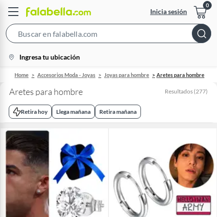
Inicia sesión
Search
Bar
location-
Ingresa tu ubicación
icon
Home
Accesorios Moda - Joyas
Joyas para hombre
Aretes para hombre
Aretes para hombre
Resultados
(
277
)
Retira hoy
Llega mañana
Retira mañana