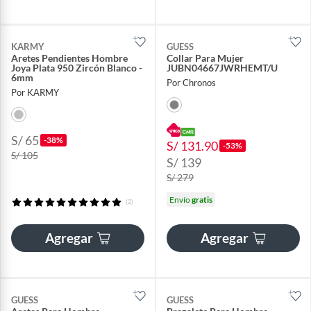
KARMY
GUESS
Aretes Pendientes Hombre
Collar Para Mujer
Joya Plata 950 Zircón Blanco -
JUBN04667JWRHEMT/U
6mm
Por Chronos
Por KARMY
S/ 65
-38%
S/ 131.90
-53%
S/ 105
S/ 139
S/ 279
Envío
gratis
(2)
Agregar
Agregar
GUESS
GUESS