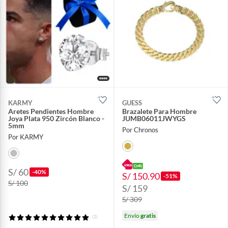
KARMY
GUESS
Aretes Pendientes Hombre
Brazalete Para Hombre
Joya Plata 950 Zircón Blanco -
JUMB06011JWYGS
5mm
Por Chronos
Por KARMY
S/ 60
-40%
S/ 150.90
-51%
S/ 100
S/ 159
S/ 309
Envío
gratis
(1)