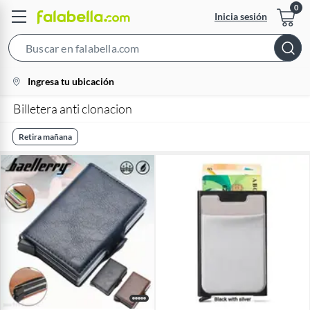
Inicia sesión
Search
Bar
location-
Ingresa tu ubicación
icon
Billetera anti clonacion
Retira mañana