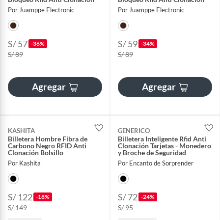
Por Juamppe Electronic
Por Juamppe Electronic
S/ 57
S/ 59
-36%
-34%
S/ 89
S/ 89
Agregar
Agregar
KASHITA
GENERICO
Billetera Hombre Fibra de
Billetera Inteligente Rfid Anti
Carbono Negro RFID Anti
Clonación Tarjetas - Monedero
Clonación Bolsillo
y Broche de Seguridad
Por Kashita
Por Encanto de Sorprender
S/ 122
S/ 72
-18%
-24%
S/ 149
S/ 95