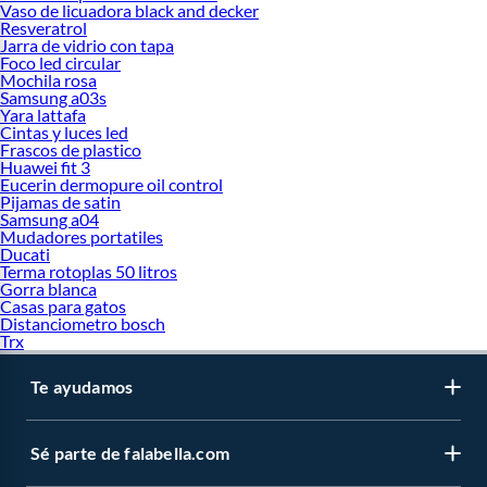
Vaso de licuadora black and decker
Resveratrol
Jarra de vidrio con tapa
Foco led circular
Mochila rosa
Samsung a03s
Yara lattafa
Cintas y luces led
Frascos de plastico
Huawei fit 3
Eucerin dermopure oil control
Pijamas de satin
Samsung a04
Mudadores portatiles
Ducati
Terma rotoplas 50 litros
Gorra blanca
Casas para gatos
Distanciometro bosch
Trx
Te ayudamos
Sé parte de falabella.com