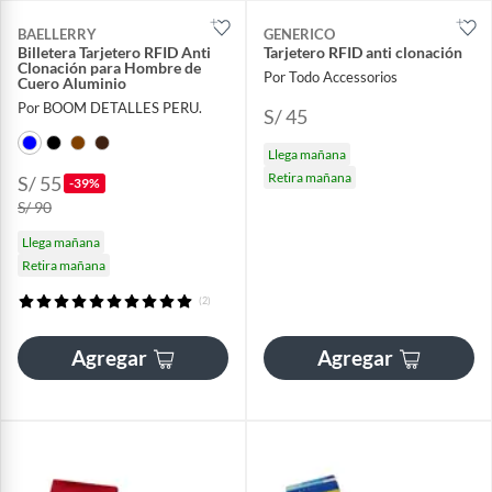
BAELLERRY
GENERICO
Billetera Tarjetero RFID Anti
Tarjetero RFID anti clonación
Clonación para Hombre de
Por Todo Accessorios
Cuero Aluminio
Por BOOM DETALLES PERU.
S/ 45
Llega mañana
Retira mañana
S/ 55
-39%
S/ 90
Llega mañana
Retira mañana
(2)
Agregar
Agregar