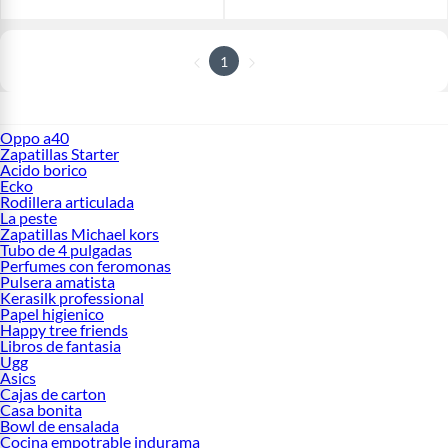
1
Oppo a40
Zapatillas Starter
Acido borico
Ecko
Rodillera articulada
La peste
Zapatillas Michael kors
Tubo de 4 pulgadas
Perfumes con feromonas
Pulsera amatista
Kerasilk professional
Papel higienico
Happy tree friends
Libros de fantasia
Ugg
Asics
Cajas de carton
Casa bonita
Bowl de ensalada
Cocina empotrable indurama