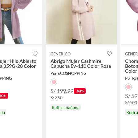
GENERICO
GENER
jer Hilo Abierto
Abrigo Mujer Cashmire
Chomp
a 359G-28 Color
Capucha Ev-110 Color Rosa
Boto
Color
Por ECOSHOPPING
PPING
Por Ry
S/ 199.99
-43%
S/ 59
30%
S/ 350
S/ 100
Retira mañana
ana
Retir