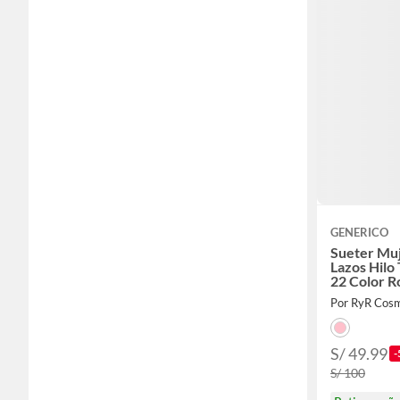
GENERICO
Sueter Mu
Lazos Hilo
22 Color R
Por RyR Cosm
S/ 49.99
-
S/ 100