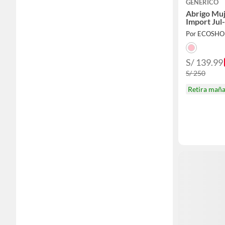
GENERICO
Abrigo Muj
Import Jul
Por ECOSHO
S/ 139.99
S/ 250
Retira mañ