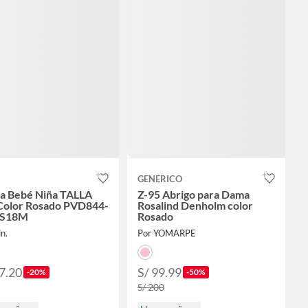
GENERICO
a Bebé Niña TALLA
Z-95 Abrigo para Dama
olor Rosado PVD844-
Rosalind Denholm color
S18M
Rosado
in.
Por YOMARPE
7.20
S/ 99.99
-20%
-50%
S/ 200