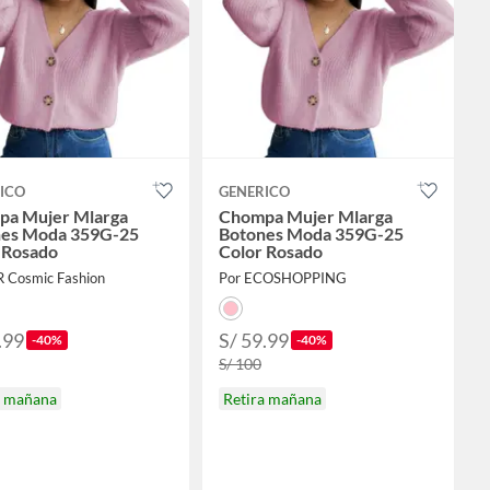
ICO
GENERICO
a Mujer Mlarga
Chompa Mujer Mlarga
nes Moda 359G-25
Botones Moda 359G-25
 Rosado
Color Rosado
R Cosmic Fashion
Por ECOSHOPPING
.99
S/ 59.99
-40%
-40%
S/ 100
a mañana
Retira mañana