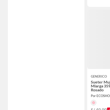
GENERICO
Sueter Muj
Mlarga 35
Rosado
Por ECOSHO
S/ 49.99
-