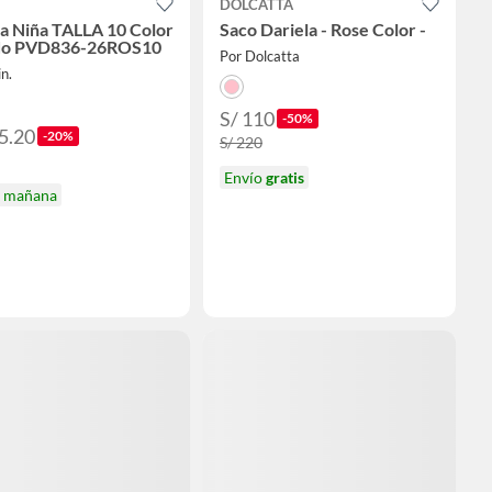
DOLCATTA
a Niña TALLA 10 Color
Saco Dariela - Rose Color -
do PVD836-26ROS10
Por Dolcatta
in.
S/ 110
-50%
5.20
-20%
S/ 220
Envío
gratis
a mañana