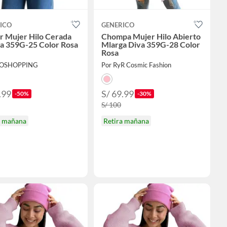
ICO
GENERICO
r Mujer Hilo Cerada
Chompa Mujer Hilo Abierto
a 359G-25 Color Rosa
Mlarga Diva 359G-28 Color
Rosa
COSHOPPING
Por RyR Cosmic Fashion
.99
S/ 69.99
-50%
-30%
S/ 100
a mañana
Retira mañana