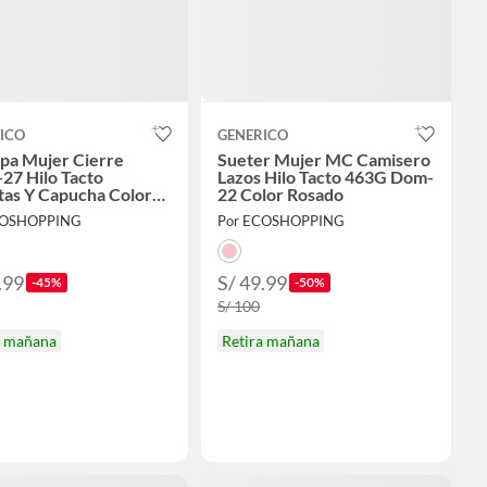
ICO
GENERICO
a Mujer Cierre
Sueter Mujer MC Camisero
27 Hilo Tacto
Lazos Hilo Tacto 463G Dom-
itas Y Capucha Color
22 Color Rosado
COSHOPPING
Por ECOSHOPPING
.99
S/ 49.99
-45%
-50%
S/ 100
a mañana
Retira mañana