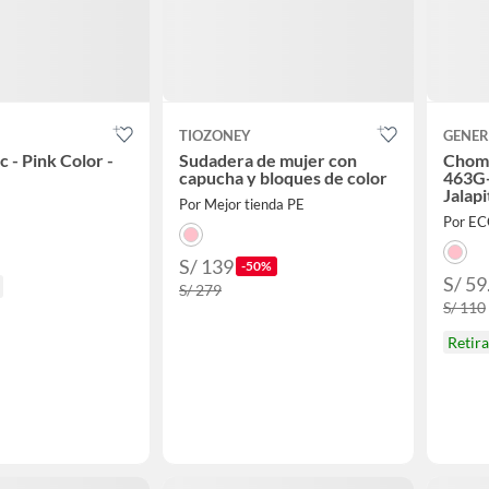
TIOZONEY
GENER
c - Pink Color -
Sudadera de mujer con
Chomp
capucha y bloques de color
463G-
Jalap
Por Mejor tienda PE
Api
Por E
S/ 139
-50%
S/ 59
S/ 279
S/ 110
Retir