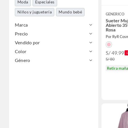
Moda
Especiales
Niños y juguetería
Mundo bebé
GENERICO
Sueter Muj
Marca
Abierto 3
Rosa
Precio
Por RyR Cosm
Vendido por
Color
S/ 49.99
-
S/ 80
Género
Retira mañ