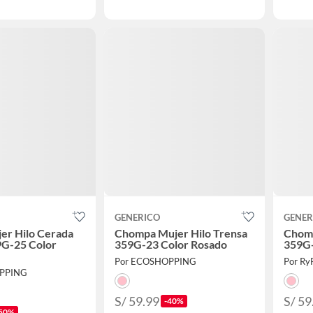
GENERICO
GENER
er Hilo Cerada
Chompa Mujer Hilo Trensa
Chomp
9G-25 Color
359G-23 Color Rosado
359G-
Por ECOSHOPPING
Por Ry
PPING
S/ 59.99
S/ 59
-40%
50%