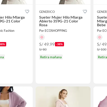
GENERICO
GENER
er Hilo Mlarga
Sueter Mujer Hilo Mlarga
Suete
59G-21 Color
Abierto 359G-21 Color
Mlarg
Rosa
Bebe
ic Fashion
Por ECOSHOPPING
Por E
S/ 49.99
S/ 49
38%
-38%
S/ 80
S/ 100
ana
Retira mañana
Retir