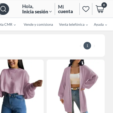
0
Hola
,
Mi
cuenta
Inicia sesión
eta CMR
Vende y comisiona
Venta telefónica
Ayuda
1