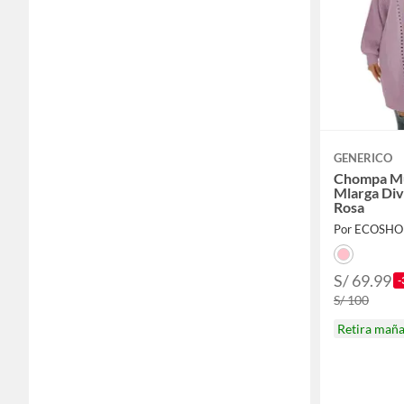
GENERICO
Chompa Mu
Mlarga Div
Rosa
Por ECOSHO
S/ 69.99
-
S/ 100
Retira mañ