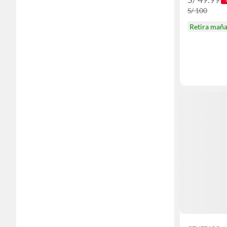
S/ 100
Retira mañ