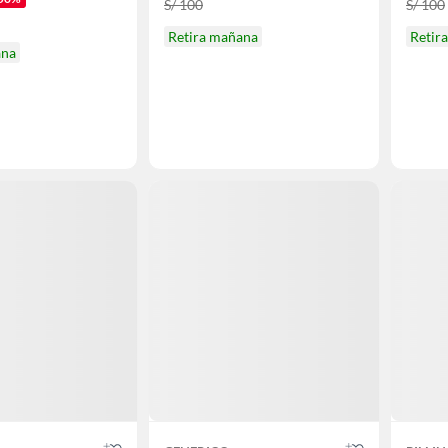
S/ 100
S/ 100
Retira mañana
Retir
ana