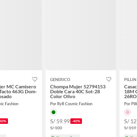
GENERICO
PILLIN
jer MC Camisero
Chompa Mujer 52794153
Casac
 Tacto 463G Dom-
Doble Cara 40C Sot-28
18M C
osado
Color Olivo
26RO
ic Fashion
Por RyR Cosmic Fashion
Por Pill
S/ 59.99
S/ 12
50%
-40%
S/ 100
S/ 159