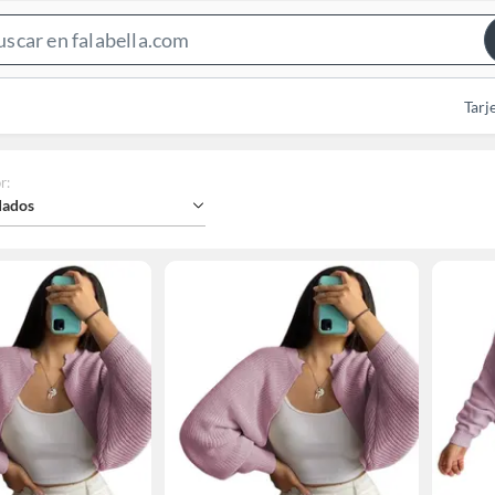
Search
Bar
Tarj
r
:
ados