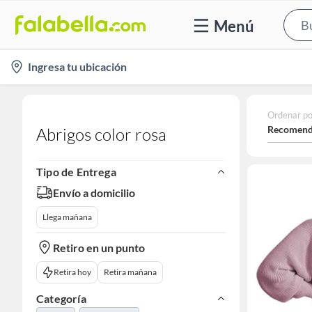
Menú
location-
Ingresa tu ubicación
icon
Ordenar po
Recomend
Abrigos color rosa
Tipo de Entrega
Envío a domicilio
Llega mañana
Retiro en un punto
Retira hoy
Retira mañana
Categoría