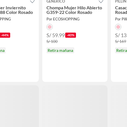
GENERICO
PILLIN
er Inviernito
Chompa Mujer Hilo Abierto
Casac
-88 Color Rosado
G359-22 Color Rosado
Rosa
PPING
Por ECOSHOPPING
Por Pill
S/ 59.99
S/ 13
-44%
-40%
S/ 100
S/ 169
ana
Retira mañana
Retir