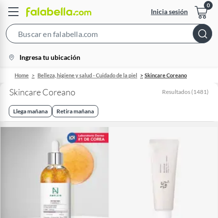
Inicia sesión
Search
Bar
location-
Ingresa tu ubicación
icon
Home
Belleza, higiene y salud - Cuidado de la piel
Skincare Coreano
Skincare Coreano
Resultados
(
1481
)
Llega mañana
Retira mañana