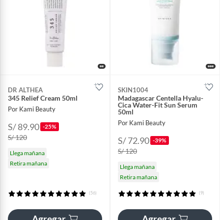
DR ALTHEA
SKIN1004
345 Relief Cream 50ml
Madagascar Centella Hyalu-
Cica Water-Fit Sun Serum
Por Kami Beauty
50ml
Por Kami Beauty
S/ 89.90
-25%
S/ 120
S/ 72.90
-39%
S/ 120
Llega mañana
Retira mañana
Llega mañana
Retira mañana
(56)
(9)
Agregar
Agregar