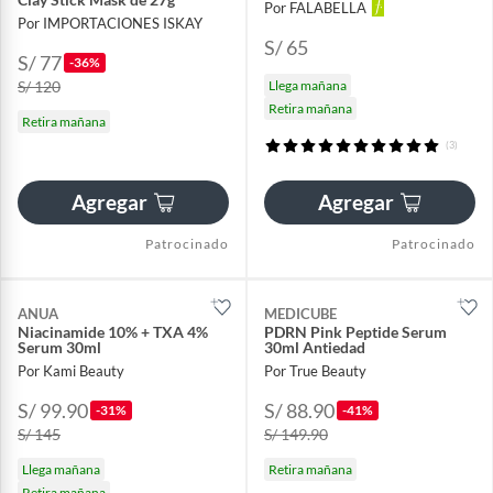
Por FALABELLA
Por IMPORTACIONES ISKAY
S/ 65
S/ 77
-36%
S/ 120
Llega mañana
Retira mañana
Retira mañana
(3)
Agregar
Agregar
Patrocinado
Patrocinado
ANUA
MEDICUBE
Niacinamide 10% + TXA 4%
PDRN Pink Peptide Serum
Serum 30ml
30ml Antiedad
Por Kami Beauty
Por True Beauty
S/ 99.90
S/ 88.90
-31%
-41%
S/ 145
S/ 149.90
Llega mañana
Retira mañana
Retira mañana