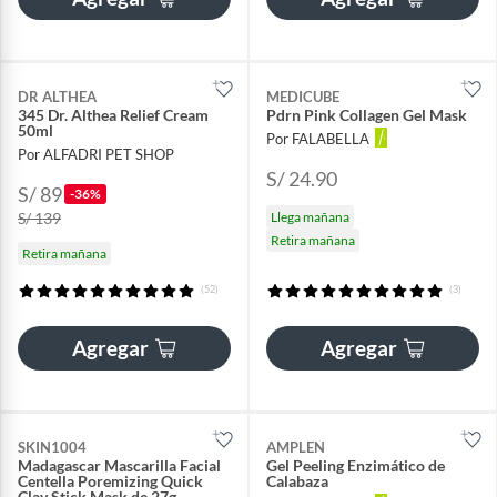
DR ALTHEA
MEDICUBE
345 Dr. Althea Relief Cream
Pdrn Pink Collagen Gel Mask
50ml
Por FALABELLA
Por ALFADRI PET SHOP
S/ 24.90
S/ 89
-36%
S/ 139
Llega mañana
Retira mañana
Retira mañana
(52)
(3)
Agregar
Agregar
SKIN1004
AMPLEN
Madagascar Mascarilla Facial
Gel Peeling Enzimático de
Centella Poremizing Quick
Calabaza
Clay Stick Mask de 27g