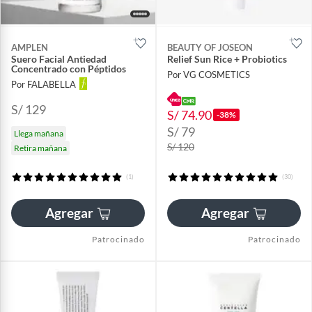
AMPLEN
BEAUTY OF JOSEON
Suero Facial Antiedad
Relief Sun Rice + Probiotics
Concentrado con Péptidos
Por VG COSMETICS
Por FALABELLA
S/ 129
S/ 74.90
-38%
S/ 79
Llega mañana
S/ 120
Retira mañana
(1)
(30)
Agregar
Agregar
Patrocinado
Patrocinado