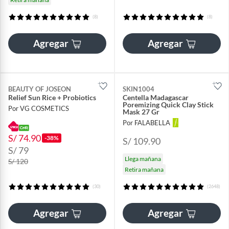
(8)
(8)
Agregar
Agregar
BEAUTY OF JOSEON
SKIN1004
Relief Sun Rice + Probiotics
Centella Madagascar
Poremizing Quick Clay Stick
Por VG COSMETICS
Mask 27 Gr
Por FALABELLA
S/ 74.90
-38%
S/ 109.90
S/ 79
Llega mañana
S/ 120
Retira mañana
(30)
(2648)
Agregar
Agregar