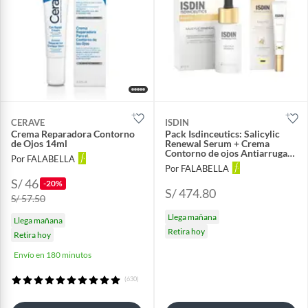
CERAVE
ISDIN
Crema Reparadora Contorno
Pack Isdinceutics: Salicylic
de Ojos 14ml
Renewal Serum + Crema
Contorno de ojos Antiarrugas
Por FALABELLA
15gPack Isdinceutics: Salicylic
Por FALABELLA
Renewal Serum + Crema
S/ 46
Contorno de ojos Antiarrugas
-20%
S/ 474.80
15g
S/ 57.50
Llega mañana
Llega mañana
Retira hoy
Retira hoy
Envío en 180 minutos
(630)