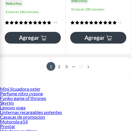
Retira hoy
Retira hoy
Envío en 180 minutos
Envío en 180 minutos
(49)
(1)
Agregar
Agregar
...
1
2
3
10
Mini licuadora oster
Perfume nitro cyzone
Funko game of thrones
Skyrim
Lenovo yoga
Linternas recargables potentes
Casacas de promocion
Motorola g14
Prostar
Veladores rusticos