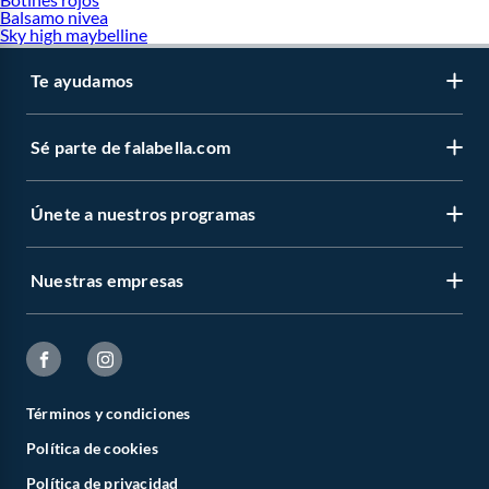
Balsamo nivea
Sky high maybelline
Te ayudamos
Sé parte de falabella.com
Únete a nuestros programas
Nuestras empresas
Términos y condiciones
Política de cookies
Política de privacidad