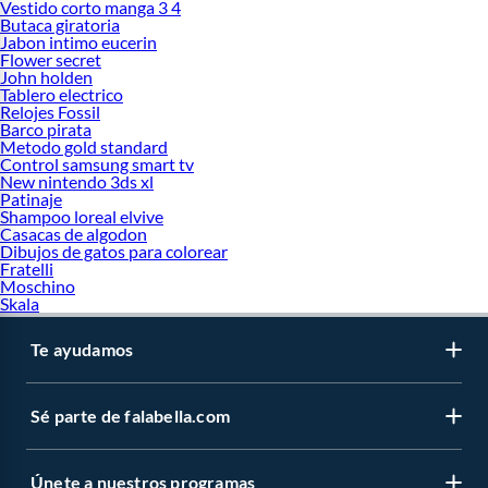
Vestido corto manga 3 4
Butaca giratoria
Jabon intimo eucerin
Flower secret
John holden
Tablero electrico
Relojes Fossil
Barco pirata
Metodo gold standard
Control samsung smart tv
New nintendo 3ds xl
Patinaje
Shampoo loreal elvive
Casacas de algodon
Dibujos de gatos para colorear
Fratelli
Moschino
Skala
Te ayudamos
Sé parte de falabella.com
Únete a nuestros programas