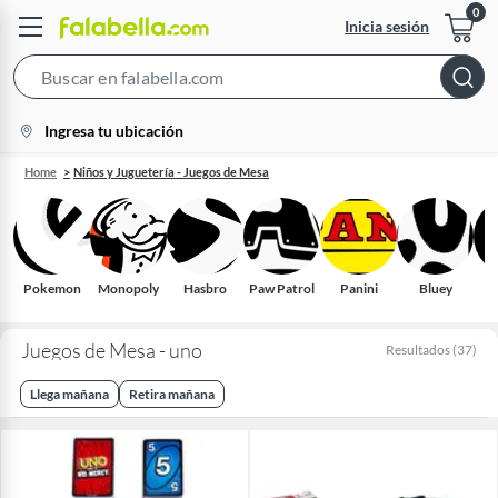
Inicia sesión
Search
Bar
location-
Ingresa tu ubicación
icon
Home
Niños y Juguetería - Juegos de Mesa
Pokemon
Monopoly
Hasbro
Paw Patrol
Panini
Bluey
Juegos de Mesa - uno
Resultados
(
37
)
Llega mañana
Retira mañana