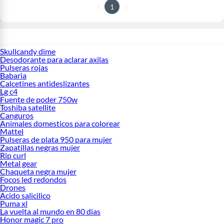
1
Skullcandy dime
Desodorante para aclarar axilas
Pulseras rojas
Babaria
Calcetines antideslizantes
Lg c4
Fuente de poder 750w
Toshiba satellite
Canguros
Animales domesticos para colorear
Mattel
Pulseras de plata 950 para mujer
Zapatillas negras mujer
Rip curl
Metal gear
Chaqueta negra mujer
Focos led redondos
Drones
Acido salicilico
Puma xl
La vuelta al mundo en 80 dias
Honor magic 7 pro