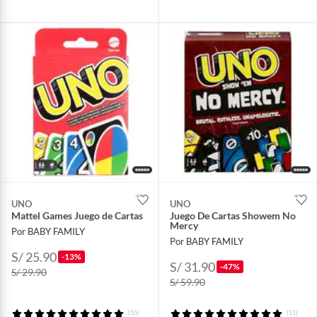
UNO
UNO
Mattel Games Juego de Cartas
Juego De Cartas Showem No
Mercy
Por BABY FAMILY
Por BABY FAMILY
S/ 25.90
-13%
S/ 31.90
-47%
S/ 29.90
S/ 59.90
(16)
(11)