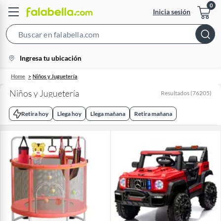
Inicia sesión
Search
Bar
location-
Ingresa tu ubicación
icon
Home
Niños y Juguetería
Niños y Juguetería
Resultados
(
76205
)
Retira hoy
Llega hoy
Llega mañana
Retira mañana