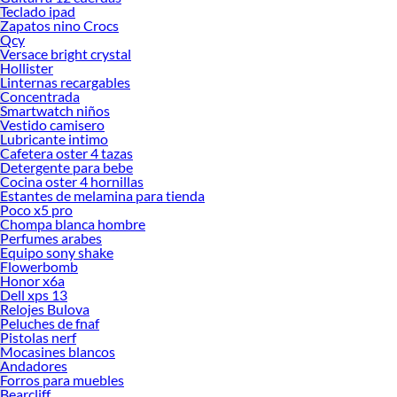
Teclado ipad
Zapatos nino Crocs
Qcy
Versace bright crystal
Hollister
Linternas recargables
Concentrada
Smartwatch niños
Vestido camisero
Lubricante intimo
Cafetera oster 4 tazas
Detergente para bebe
Cocina oster 4 hornillas
Estantes de melamina para tienda
Poco x5 pro
Chompa blanca hombre
Perfumes arabes
Equipo sony shake
Flowerbomb
Honor x6a
Dell xps 13
Relojes Bulova
Peluches de fnaf
Pistolas nerf
Mocasines blancos
Andadores
Forros para muebles
Bearcliff