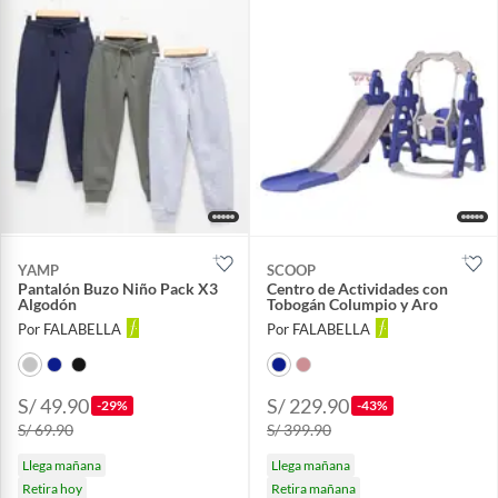
YAMP
SCOOP
Pantalón Buzo Niño Pack X3
Centro de Actividades con
Algodón
Tobogán Columpio y Aro
Por FALABELLA
Por FALABELLA
S/ 49.90
S/ 229.90
-29%
-43%
S/ 69.90
S/ 399.90
Llega mañana
Llega mañana
Retira hoy
Retira mañana