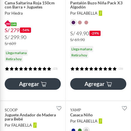
Cama Saltarina Roja 150cm
Pantalón Buzo Niña Pack X3
con Barra + Juguetes
Algodón
Por Hiedra
Por FALABELLA
S/ 279
-54%
S/ 49.90
-29%
S/ 299.90
S/ 69.90
S/ 609
Llega mañana
Llega mañana
Retira hoy
Retira hoy
(23)
(26)
Agregar
Agregar
SCOOP
YAMP
Juguete Andador de Madera
Casaca Niño
para Bebé
Por FALABELLA
Por FALABELLA