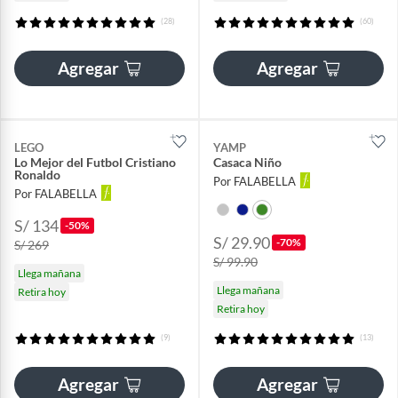
(28)
(60)
Agregar
Agregar
LEGO
YAMP
Lo Mejor del Futbol Cristiano
Casaca Niño
Ronaldo
Por FALABELLA
Por FALABELLA
S/ 134
-50%
S/ 29.90
-70%
S/ 269
S/ 99.90
Llega mañana
Llega mañana
Retira hoy
Retira hoy
(9)
(13)
Agregar
Agregar