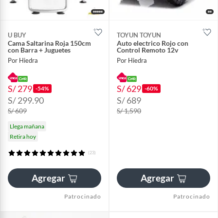
U BUY
TOYUN TOYUN
Cama Saltarina Roja 150cm
Auto electrico Rojo con
con Barra + Juguetes
Control Remoto 12v
Por Hiedra
Por Hiedra
S/ 279
S/ 629
-54%
-60%
S/ 299.90
S/ 689
S/ 609
S/ 1,590
Llega mañana
Retira hoy
(23)
Agregar
Agregar
Patrocinado
Patrocinado