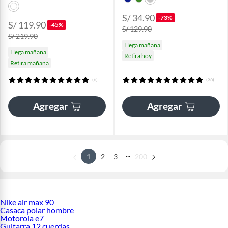
S/ 34.90
-73%
S/ 119.90
-45%
S/ 129.90
S/ 219.90
Llega mañana
Llega mañana
Retira hoy
Retira mañana
(6)
(36)
Agregar
Agregar
...
1
2
3
200
Nike air max 90
Casaca polar hombre
Motorola e7
Guitarra 12 cuerdas