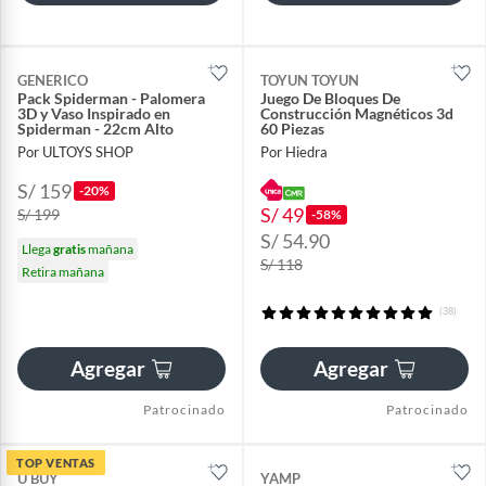
GENERICO
TOYUN TOYUN
Pack Spiderman - Palomera
Juego De Bloques De
3D y Vaso Inspirado en
Construcción Magnéticos 3d
Spiderman - 22cm Alto
60 Piezas
Por ULTOYS SHOP
Por Hiedra
S/ 159
-20%
S/ 49
S/ 199
-58%
S/ 54.90
Llega
gratis
mañana
S/ 118
Retira mañana
(38)
Agregar
Agregar
Patrocinado
Patrocinado
TOP VENTAS
U BUY
YAMP