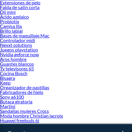
Extensiones de pelo
Falda de satin corta
Dji mini
Acido azelaico
Probiotix
Camisa lila
Brillo labial
Bases de maquillaje Mac
Controlador midi
Nexxt solutions
Juegos playstation
Nvidia geforce now
Aros hombre
Guantes blancos
Tv televisores 65
Cocina Bosch
Bisagra
Keep
Organizador de pastillas
Fabricadores de hielo
Sony a6100
Butaca giratoria
Martini
Sandalias mujeres Crocs
Moda hombre Christian lacroix
Huawei freebuds 6i