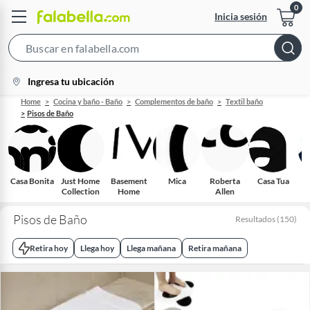
Inicia sesión
Search
Bar
location-
Ingresa tu ubicación
icon
Home
Cocina y baño - Baño
Complementos de baño
Textil baño
Pisos de Baño
Casa Bonita
Just Home
Basement
Mica
Roberta
Casa Tua
Collection
Home
Allen
Pisos de Baño
Resultados
(
150
)
Retira hoy
Llega hoy
Llega mañana
Retira mañana