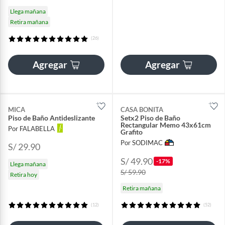
Llega mañana
Retira mañana
(26)
Agregar
Agregar
MICA
CASA BONITA
Piso de Baño Antideslizante
Setx2 Piso de Baño
Rectangular Memo 43x61cm
Por FALABELLA
Grafito
Por SODIMAC
S/ 29.90
S/ 49.90
-17%
Llega mañana
S/ 59.90
Retira hoy
Retira mañana
(12)
(52)