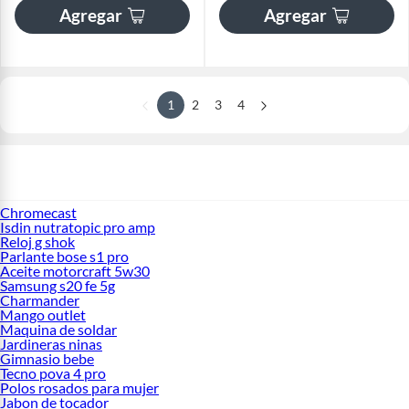
Agregar
Agregar
1
2
3
4
Chromecast
Isdin nutratopic pro amp
Reloj g shok
Parlante bose s1 pro
Aceite motorcraft 5w30
Samsung s20 fe 5g
Charmander
Mango outlet
Maquina de soldar
Jardineras ninas
Gimnasio bebe
Tecno pova 4 pro
Polos rosados para mujer
Jabon de tocador