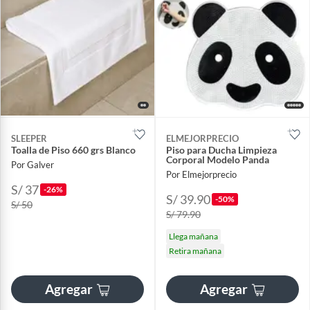
SLEEPER
ELMEJORPRECIO
Toalla de Piso 660 grs Blanco
Piso para Ducha Limpieza
Corporal Modelo Panda
Por Galver
Por Elmejorprecio
S/ 37
-26%
S/ 39.90
-50%
S/ 50
S/ 79.90
Llega mañana
Retira mañana
Agregar
Agregar