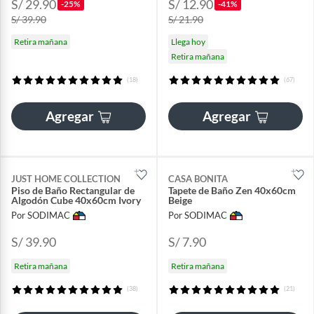
S/ 29.90
S/ 12.90
-25%
-41%
S/ 39.90
S/ 21.90
Retira mañana
Llega hoy
Retira mañana
(18)
(67)
Agregar
Agregar
JUST HOME COLLECTION
CASA BONITA
Piso de Baño Rectangular de
Tapete de Baño Zen 40x60cm
Algodón Cube 40x60cm Ivory
Beige
Por SODIMAC
Por SODIMAC
S/ 39.90
S/ 7.90
Retira mañana
Retira mañana
(38)
(21)