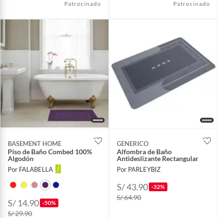
Patrocinado
Patrocinado
BASEMENT HOME
GENERICO
Piso de Baño Combed 100%
Alfombra de Baño
Algodón
Antideslizante Rectangular
Por FALABELLA
Por PARLEYBIZ
S/ 43.90
-32%
S/ 64.90
S/ 14.90
-50%
S/ 29.90