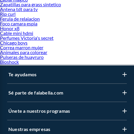
Zapatillas para grass sintetico
Antena tdt para tv
Rip curl
Ferula de relajacion
Foco camara espia
Honor x8
Cable mini hdmi
Perfumes Victoria's secret
Chicago boys
Correa marron mujer
Animales para colorear
Pulseras de huayruro
Bioshock
Te ayudamos
Sé parte de falabella.com
Únete a nuestros programas
Nuestras empresas