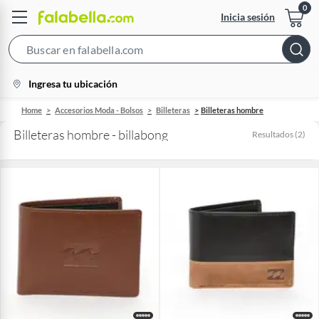
Inicia sesión
Search
Bar
location-
Ingresa tu ubicación
icon
Home
Accesorios Moda - Bolsos
Billeteras
Billeteras hombre
Billeteras hombre - billabong
Resultados
(
2
)