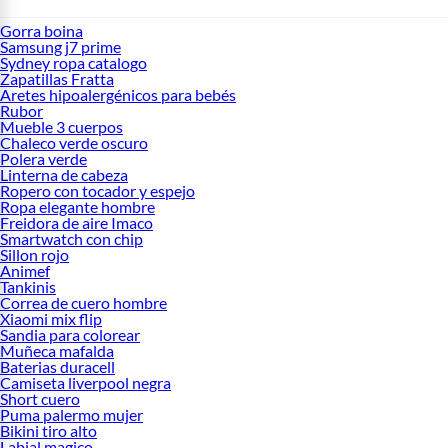
Gorra boina
Samsung j7 prime
Sydney ropa catalogo
Zapatillas Fratta
Aretes hipoalergénicos para bebés
Rubor
Mueble 3 cuerpos
Chaleco verde oscuro
Polera verde
Linterna de cabeza
Ropero con tocador y espejo
Ropa elegante hombre
Freidora de aire Imaco
Smartwatch con chip
Sillon rojo
Animef
Tankinis
Correa de cuero hombre
Xiaomi mix flip
Sandia para colorear
Muñeca mafalda
Baterias duracell
Camiseta liverpool negra
Short cuero
Puma palermo mujer
Bikini tiro alto
Labial magico