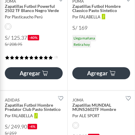
JOMA
PUMA
Zapatillas Futbol Powerful
Zapatillas Futbol Hombre
2502 TF Blanco Negro Verde
Classico Pasto Sintetico
Por Plasticaucho Perú
Por FALABELLA
S/ 169
S/ 125.37
-40%
Llega mañana
S/ 208.95
Retira hoy
(3)
Agregar
Agregar
ADIDAS
JOMA
Zapatillas Futbol Hombre
Zapatillas MUNDIAL
Predator Club Pasto Sintetico
MUNS2602TF Hombre
Por FALABELLA
Por ALE SPORT
S/ 249.90
-4%
S/ 259