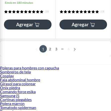
Envío en 180 minutos
(26)
(13)
Agregar
Agregar
...
1
2
3
6
Poleras para hombres con capucha
Sombreros de tela
Cosplay
Faja abdominal hombre
Girasol para colorear
Onix piedra
Comando force esika
Samsung j5
Cortinas plegables
Polera marron
Tomatodo spiderman