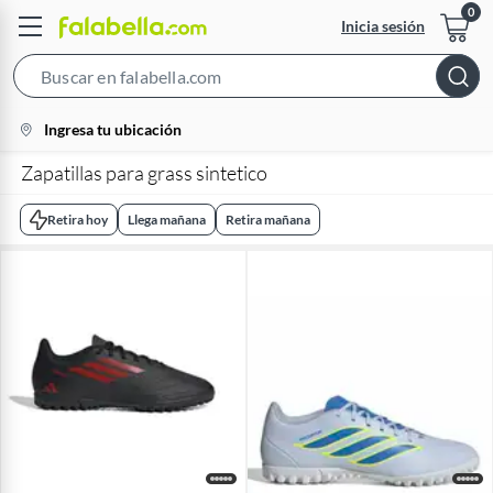
Inicia sesión
Search
Bar
location-
Ingresa tu ubicación
icon
Zapatillas para grass sintetico
Retira hoy
Llega mañana
Retira mañana