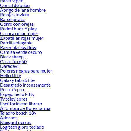
Razer viper
Corral de bebe
Abrigo de lana hombre
Relojes Invicta
Barco pirata
Gorro con orejas
Redmi buds 6 play
Casaca polar mujer
Zapatillas rojas mujer
Parrilla plegable
Razer blackwidow
Camisa verde oscuro
Black sheep
Casio fx cg50
Daredevil
Poleras negras para mujer
Hello kitty
Galaxy tab s6 lite
Desagrado intensamente
Poco x5 pro
Espejo hello kitty
Tv televisores
Escritorio con librero
Alfombra de flores tarma
Taladro bosch 18v
Adornos
Nexgard perros
Logitech g pro teclado