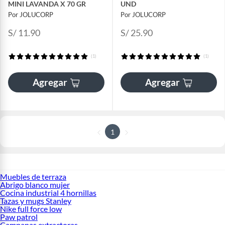
MINI LAVANDA X 70 GR
UND
Por JOLUCORP
Por JOLUCORP
S/ 11.90
S/ 25.90
(1)
(1)
Agregar
Agregar
1
Muebles de terraza
Abrigo blanco mujer
Cocina industrial 4 hornillas
Tazas y mugs Stanley
Nike full force low
Paw patrol
Campanas extractoras