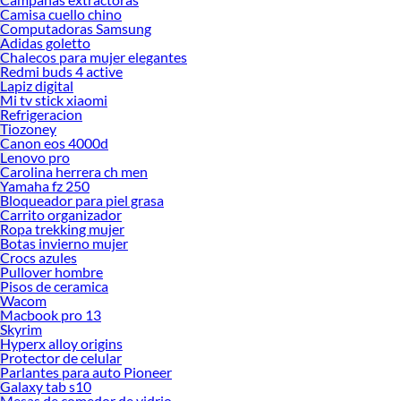
Camisa cuello chino
Computadoras Samsung
Adidas goletto
Chalecos para mujer elegantes
Redmi buds 4 active
Lapiz digital
Mi tv stick xiaomi
Refrigeracion
Tiozoney
Canon eos 4000d
Lenovo pro
Carolina herrera ch men
Yamaha fz 250
Bloqueador para piel grasa
Carrito organizador
Ropa trekking mujer
Botas invierno mujer
Crocs azules
Pullover hombre
Pisos de ceramica
Wacom
Macbook pro 13
Skyrim
Hyperx alloy origins
Protector de celular
Parlantes para auto Pioneer
Galaxy tab s10
Mesas de comedor de vidrio