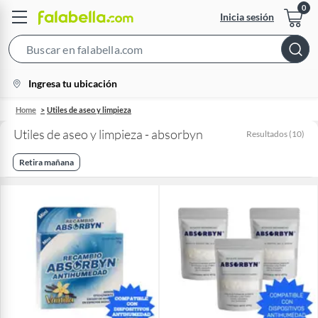
Inicia sesión
Search
Bar
location-
Ingresa tu ubicación
icon
Home
Utiles de aseo y limpieza
Utiles de aseo y limpieza - absorbyn
Resultados
(
10
)
Retira mañana