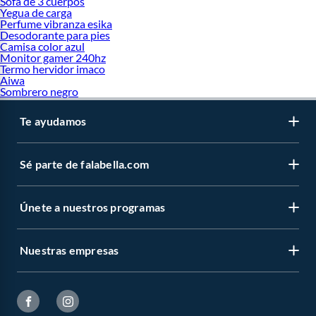
Sofa de 3 cuerpos
Yegua de carga
Perfume vibranza esika
Desodorante para pies
Camisa color azul
Monitor gamer 240hz
Termo hervidor imaco
Aiwa
Sombrero negro
Te ayudamos
Sé parte de falabella.com
Únete a nuestros programas
Nuestras empresas