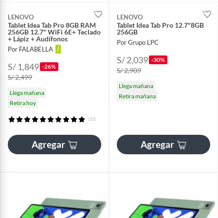
LENOVO
LENOVO
Tablet Idea Tab Pro 8GB RAM
Tablet Idea Tab Pro 12.7"8GB
256GB 12.7" WiFi 6E+ Teclado
256GB
+ Lápiz + Audífonos
Por Grupo LPC
Por FALABELLA
S/ 2,039
-30%
S/ 1,849
-26%
S/ 2,909
S/ 2,499
Llega mañana
Llega mañana
Retira mañana
Retira hoy
(20)
Agregar
Agregar