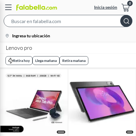
Inicia sesión
Search
Bar
location-
Ingresa tu ubicación
icon
Lenovo pro
Retira hoy
Llega mañana
Retira mañana