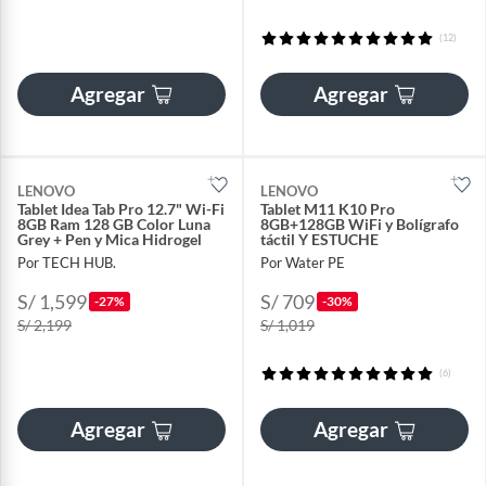
(12)
Agregar
Agregar
LENOVO
LENOVO
Tablet Idea Tab Pro 12.7" Wi-Fi
Tablet M11 K10 Pro
8GB Ram 128 GB Color Luna
8GB+128GB WiFi y Bolígrafo
Grey + Pen y Mica Hidrogel
táctil Y ESTUCHE
Por TECH HUB.
Por Water PE
S/ 1,599
S/ 709
-27%
-30%
S/ 2,199
S/ 1,019
(6)
Agregar
Agregar