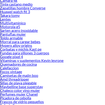
Camara 4k
Tinte castano medio
Zapatillas hombre Converse
Huawei watch fit 3
Takara tomy
Lentes
Multivitaminico
Motorola g5
Sarten acero inoxidable
Pantuflas mujer
Toldo armable
Morral para cargar bebes
Hyperx alloy origins
Corbatas y michis Kast pe
Fundas para sillones 3 cuerpos
Google pixel 4
Vitaminas y suplementos Kevin levrone
Quemadores de cocina
Calefaccion
Focos vintage
Camisetas de majin boo
Amd threadripper
Sillas de playa plegable
Maybelline base superstay
Chaleco color vino mujer
Perfumes mujer Chanel
Picadora de cebolla
Frascos de vidrio pequeños