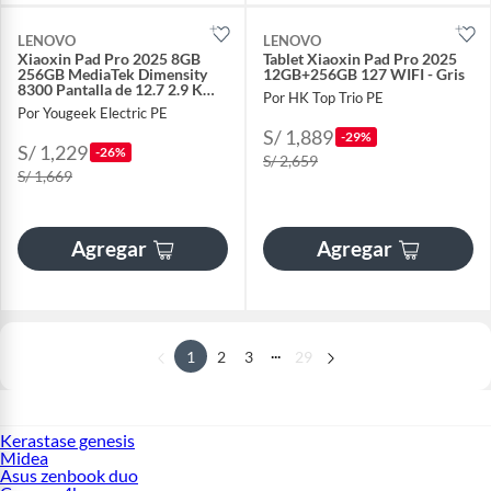
LENOVO
LENOVO
Xiaoxin Pad Pro 2025 8GB
Tablet Xiaoxin Pad Pro 2025
256GB MediaTek Dimensity
12GB+256GB 127 WIFI - Gris
8300 Pantalla de 12.7 2.9 K
Por HK Top Trio PE
Gris
Por Yougeek Electric PE
S/ 1,889
-29%
S/ 1,229
-26%
S/ 2,659
S/ 1,669
Agregar
Agregar
...
1
2
3
29
Kerastase genesis
Midea
Asus zenbook duo