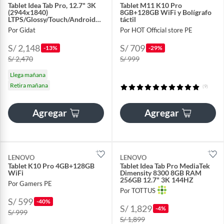
Tablet Idea Tab Pro, 12.7" 3K
Tablet M11 K10 Pro
(2944x1840)
8GB+128GB WiFi y Bolígrafo
LTPS/Glossy/Touch/Android
táctil
14 o superior
Por Gidat
Por HOT Official store PE
S/ 2,148
S/ 709
-13%
-29%
S/ 2,470
S/ 999
Llega mañana
Retira mañana
(9)
Agregar
Agregar
LENOVO
LENOVO
Tablet K10 Pro 4GB+128GB
Tablet Idea Tab Pro MediaTek
WiFi
Dimensity 8300 8GB RAM
256GB 12.7" 3K 144HZ
Por Gamers PE
Por TOTTUS
S/ 599
-40%
S/ 1,829
-4%
S/ 999
S/ 1,899