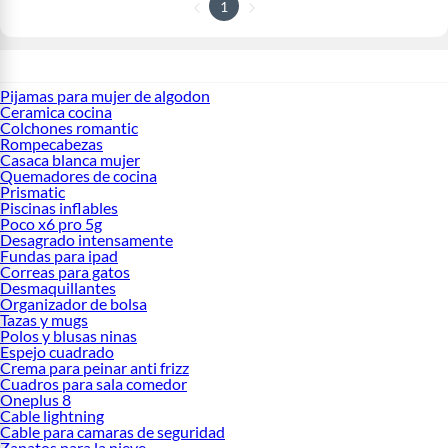
1
Pijamas para mujer de algodon
Ceramica cocina
Colchones romantic
Rompecabezas
Casaca blanca mujer
Quemadores de cocina
Prismatic
Piscinas inflables
Poco x6 pro 5g
Desagrado intensamente
Fundas para ipad
Correas para gatos
Desmaquillantes
Organizador de bolsa
Tazas y mugs
Polos y blusas ninas
Espejo cuadrado
Crema para peinar anti frizz
Cuadros para sala comedor
Oneplus 8
Cable lightning
Cable para camaras de seguridad
Zapatos para la nieve