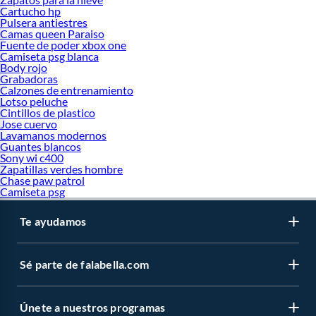
Cartucho hp
Pulsera antiestres
Camas queen Paraiso
Fuente de poder xbox one
Camiseta psg blanca
Body rojo
Grabadoras
Calzones de entrenamiento
Lotso peluche
Cintillos de plastico
Jose cuervo
Lavamanos modernos
Guantes blancos
Sony wi c400
Zapatillas verdes hombre
Chase paw patrol
Camiseta psg
Te ayudamos
Sé parte de falabella.com
Únete a nuestros programas