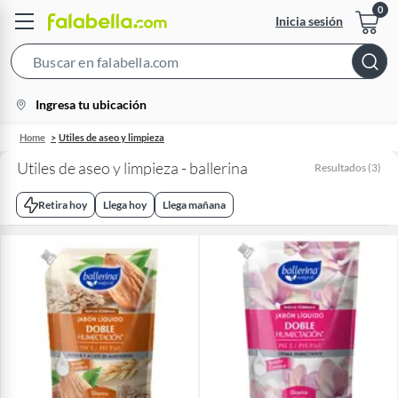
Inicia sesión
Search
Bar
location-
Ingresa tu ubicación
icon
Home
Utiles de aseo y limpieza
Utiles de aseo y limpieza - ballerina
Resultados
(
3
)
Retira hoy
Llega hoy
Llega mañana