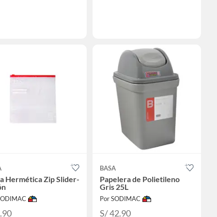
A
BASA
a Hermética Zip Slider-
Papelera de Polietileno
ón
Gris 25L
 SODIMAC
Por SODIMAC
5.90
S/ 42.90