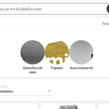
Search
Bar
Tarj
Utensilios de
Papeles
Aseo industrial
aseo
r por
:
endados