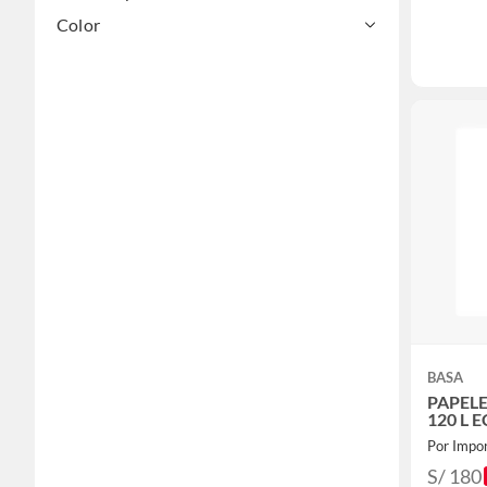
Color
BASA
PAPELE
120 L 
Por Impor
S/ 180