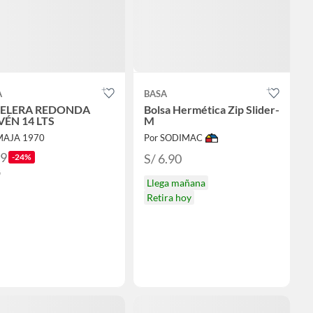
A
BASA
ELERA REDONDA
Bolsa Hermética Zip Slider-
VÉN 14 LTS
M
MAJA 1970
Por SODIMAC
59
S/ 6.90
-24%
8
Llega mañana
Retira hoy