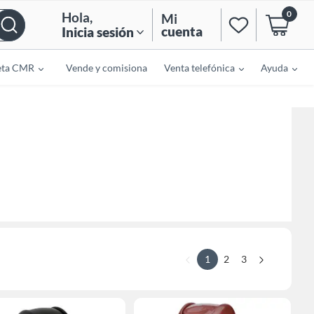
0
Hola
,
Mi
cuenta
Inicia sesión
eta CMR
Vende y comisiona
Venta telefónica
Ayuda
1
2
3