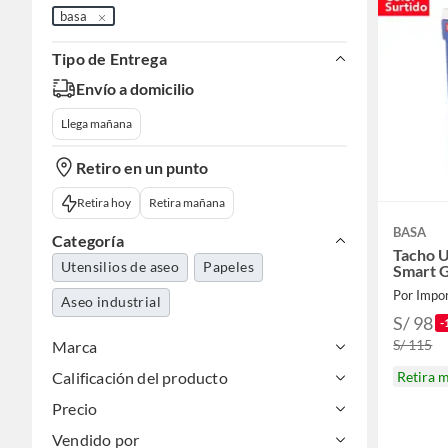
basa
Tipo de Entrega
Envío a domicilio
Llega mañana
Retiro en un punto
Retira hoy
Retira mañana
BASA
Categoría
Tacho U
Utensilios de aseo
Papeles
Smart G
Por Impor
Aseo industrial
S/ 98
-
S/ 115
Marca
Retira 
Calificación del producto
Precio
Vendido por