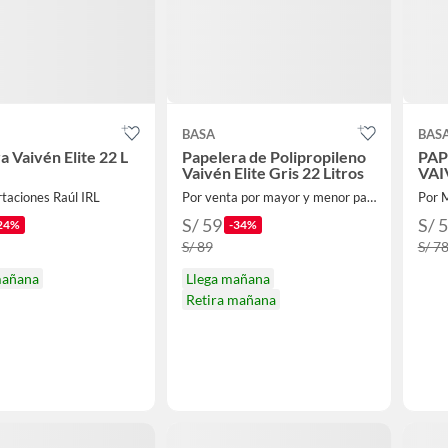
BASA
BAS
a Vaivén Elite 22 L
Papelera de Polipropileno
PAP
Vaivén Elite Gris 22 Litros
VAI
taciones Raúl IRL
Por venta por mayor y menor para el hogar
Por 
S/ 59
S/ 
24%
-34%
S/ 89
S/ 7
mañana
Llega mañana
Retira mañana