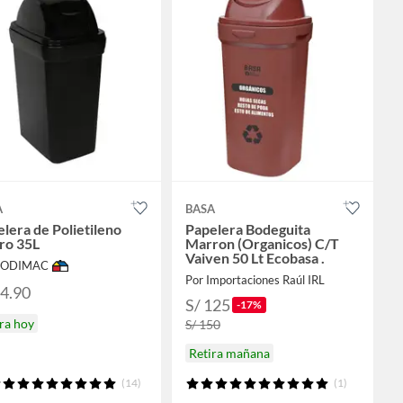
A
BASA
lera de Polietileno
Papelera Bodeguita
ro 35L
Marron (Organicos) C/T
Vaiven 50 Lt Ecobasa .
 SODIMAC
Por Importaciones Raúl IRL
64.90
S/ 125
-17%
ra hoy
S/ 150
Retira mañana
(14)
(1)