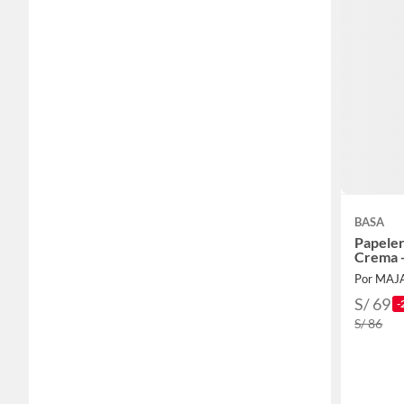
BASA
Papeler
Crema 
Por MAJ
S/ 69
-
S/ 86