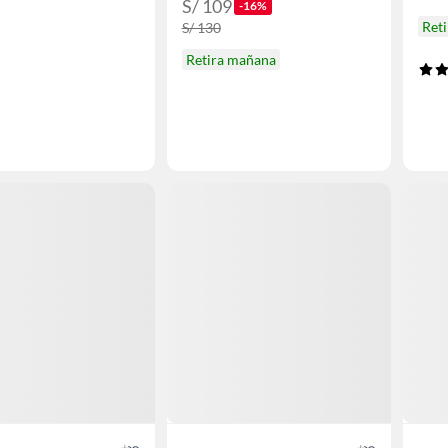
S/ 109
-16%
Reti
S/ 130
Retira mañana