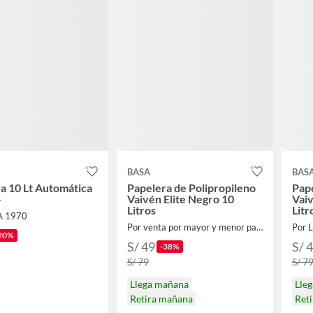
BASA
BAS
a 10 Lt Automática
Papelera de Polipropileno
Pape
-
Vaivén Elite Negro 10
Vaiv
Litros
Litr
A 1970
Por venta por mayor y menor para el hogar
Por L
20%
S/ 49
S/ 
-38%
S/ 79
S/ 7
Llega mañana
Lle
Retira mañana
Ret