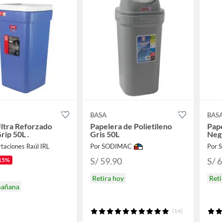
BASA
BAS
ltra Reforzado
Papelera de Polietileno
Pape
rip 50L .
Gris 50L
Neg
taciones Raúl IRL
Por SODIMAC
Por
S/ 59.90
S/ 
15%
Retira hoy
Reti
mañana
(14)