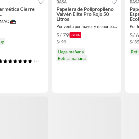
BASA
BAS
ermética Cierre
Papelera de Polipropileno
Pap
L
Vaivén Elite Pro Rojo 50
Espa
Litros
Eco
IMAC
Por venta por mayor y menor para el hogar
Por I
S/ 79
S/ 
-20%
hoy
S/ 99
S/ 8
Llega mañana
Ret
Retira mañana
(2)