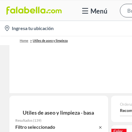
Menú
location-
Ingresa tu ubicación
icon
Home
Utiles de aseo y limpieza
Ordena
Recom
Utiles de aseo y limpieza - basa
Resultados
(
139
)
Filtro seleccionado