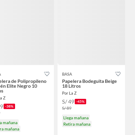
A
BASA
lera de Polipropileno
Papelera Bodeguita Beige
én Elite Negro 10
18 Litros
os
Por La Z
a Z
S/ 49
-45%
49
-38%
S/ 89
9
Llega mañana
ga mañana
Retira mañana
ira mañana