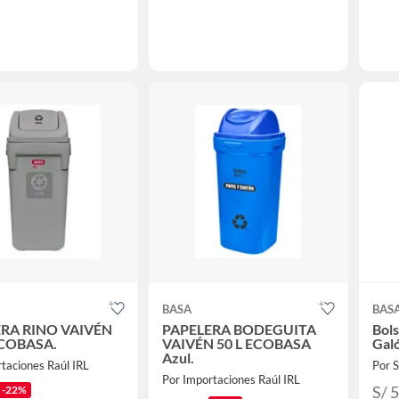
BASA
BAS
RA RINO VAIVÉN
PAPELERA BODEGUITA
Bols
ECOBASA.
VAIVÉN 50 L ECOBASA
Gal
Azul.
taciones Raúl IRL
Por
Por Importaciones Raúl IRL
S/ 
-22%