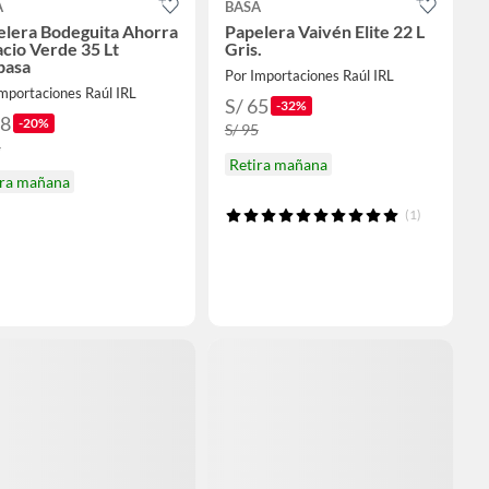
A
BASA
elera Bodeguita Ahorra
Papelera Vaivén Elite 22 L
cio Verde 35 Lt
Gris.
basa
Por Importaciones Raúl IRL
mportaciones Raúl IRL
S/ 65
-32%
68
-20%
S/ 95
5
Retira mañana
ira mañana
(1)