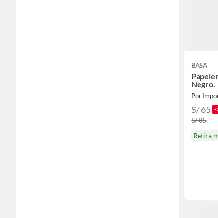
BASA
Papeler
Negro.
Por Impor
S/ 65
-
S/ 85
Retira 