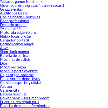
Teclados gamer Machenike
Quemadores de grasas Nutrex research
Grazzia esika
Audifonos Beats
Cocina bosch 6 hornillas
Baor professional
Emporio armani
Tv xiaomi 55
Motorola edge 30 pro
Nubia focus pro 5g
Cargador portatil
Botines camel mujer
Aiwa
Slam dunk manga
Bateria de cocina
Mochilas de stitch
Dior
M610 redragon
Mochila porta oversize
Cajas organizadoras
Polos verdes deportivos
Camiseta sporting cristal
Azotea
Carmencita
Bateria bosch s5
Power bank 10000mah xiaomi
Eucerin urea repair plus
Plancha de cabello Remington