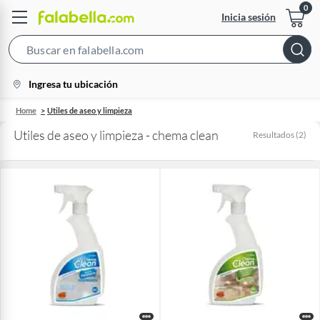
Inicia sesión
Search
Bar
location-
Ingresa tu ubicación
icon
Home
Utiles de aseo y limpieza
Utiles de aseo y limpieza - chema clean
Resultados
(
2
)