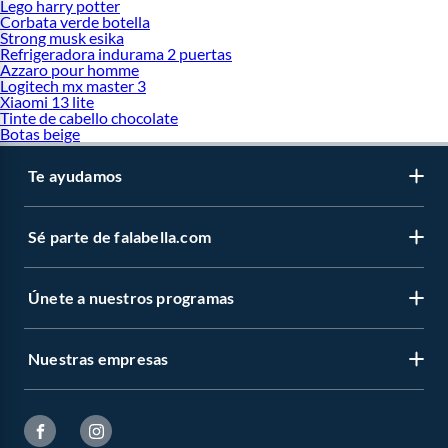
Lego harry potter
Corbata verde botella
Strong musk esika
Refrigeradora indurama 2 puertas
Azzaro pour homme
Logitech mx master 3
Xiaomi 13 lite
Tinte de cabello chocolate
Botas beige
Te ayudamos
Sé parte de falabella.com
Únete a nuestros programas
Nuestras empresas