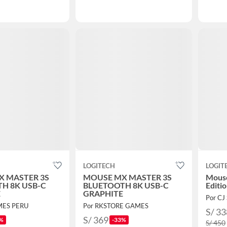
LOGITECH
LOGIT
 MASTER 3S
MOUSE MX MASTER 3S
Mouse
H 8K USB-C
BLUETOOTH 8K USB-C
Editi
E
GRAPHITE
Por C
MES PERU
Por RKSTORE GAMES
S/ 33
S/ 369
%
-33%
S/ 450