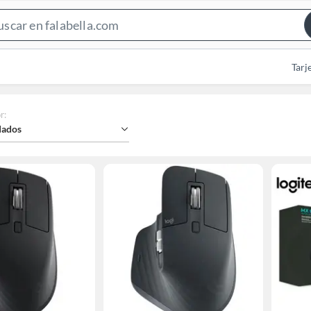
Search
Bar
Tarj
r
:
ados