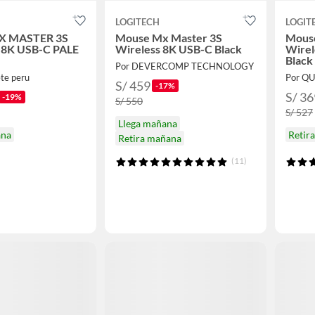
LOGITECH
LOGIT
 MASTER 3S
Mouse Mx Master 3S
Mous
8K USB-C PALE
Wireless 8K USB-C Black
Wirel
Black
Por DEVERCOMP TECHNOLOGY
ete peru
Por Q
S/ 459
-17%
S/ 36
-19%
S/ 550
S/ 527
Llega mañana
ana
Retir
Retira mañana
(11)