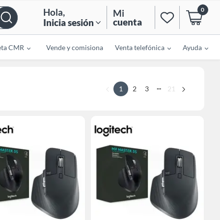
0
Hola
,
Mi
cuenta
Inicia sesión
eta CMR
Vende y comisiona
Venta telefónica
Ayuda
...
1
2
3
21