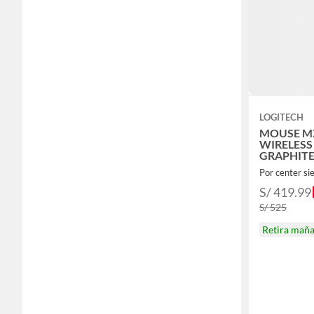
LOGITECH
MOUSE MX
WIRELESS
GRAPHIT
Por center si
S/ 419.99
S/ 525
Retira mañ