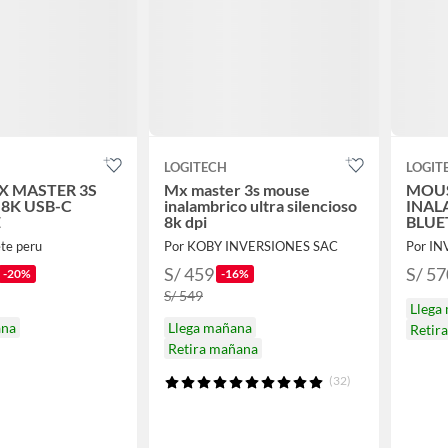
LOGITECH
LOGIT
 MASTER 3S
Mx master 3s mouse
MOUS
 8K USB-C
inalambrico ultra silencioso
INAL
E
8k dpi
BLUE
GRAP
ete peru
Por KOBY INVERSIONES SAC
Por I
S/ 459
S/ 57
-20%
-16%
S/ 549
Llega
ana
Llega mañana
Retir
Retira mañana
(32)