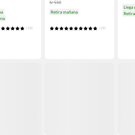
S/ 550
Llega
na
Retira mañana
Retir
ana
(18)
(18)