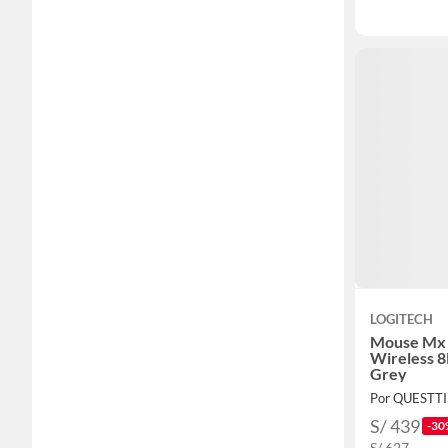
LOGITECH
Mouse Mx 
Wireless 
Grey
Por QUESTT
S/ 439
-30
S/ 627