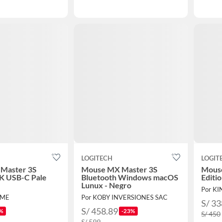
LOGITECH
LOGIT
Master 3S
Mouse MX Master 3S
Mouse
8K USB-C Pale
Bluetooth Windows macOS
Editi
Lunux - Negro
Por K
IME
Por KOBY INVERSIONES SAC
S/ 33
S/ 458.89
%
-23%
S/ 450
S/ 599