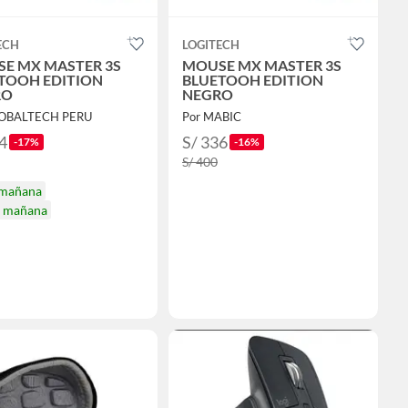
ECH
LOGITECH
E MX MASTER 3S
MOUSE MX MASTER 3S
TOOH EDITION
BLUETOOH EDITION
RO
NEGRO
LOBALTECH PERU
Por MABIC
4
S/ 336
-17%
-16%
S/ 400
 mañana
a mañana