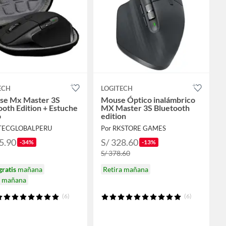
ECH
LOGITECH
se Mx Master 3S
Mouse Óptico inalámbrico
ooth Edition + Estuche
MX Master 3S Bluetooth
o
edition
NTECGLOBALPERU
Por RKSTORE GAMES
5.90
S/ 328.60
-34%
-13%
S/ 378.60
gratis
mañana
Retira mañana
a mañana
(6)
(6)