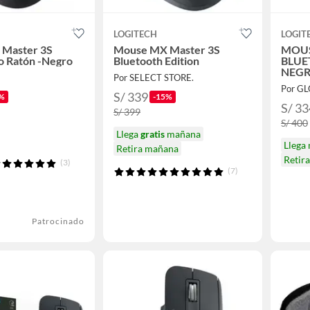
LOGITECH
LOGIT
Master 3S
Mouse MX Master 3S
MOUS
o Ratón -Negro
Bluetooth Edition
BLUE
NEG
Por SELECT STORE.
Por G
S/ 339
%
-15%
S/ 33
S/ 399
S/ 400
Llega
gratis
mañana
Llega
Retira mañana
Retir
(3)
(7)
Patrocinado