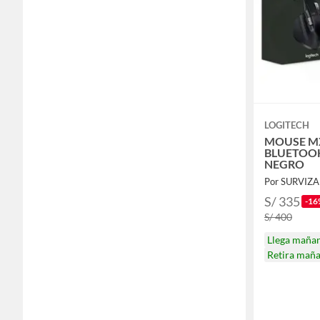
LOGITECH
MOUSE MX
BLUETOOH
NEGRO
Por SURVIZA
S/ 335
-16
S/ 400
Llega maña
Retira mañ