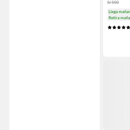
S/ 550
Llega maña
Retira mañ