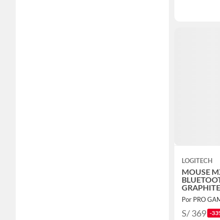
LOGITECH
MOUSE MX
BLUETOOT
GRAPHIT
Por PRO GA
S/ 369
-33