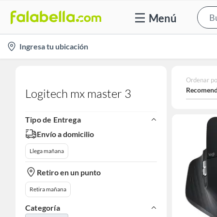
Menú
location-
Ingresa tu ubicación
icon
Ordenar po
Recomend
Logitech mx master 3
Tipo de Entrega
Envío a domicilio
Llega mañana
Retiro en un punto
Retira mañana
Categoría