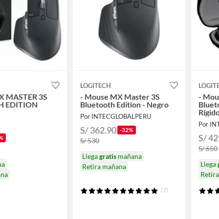
LOGITECH
LOGIT
 MASTER 3S
- Mouse MX Master 3S
- Mou
 EDITION
Bluetooth Edition - Negro
Bluet
Rígid
Por INTECGLOBALPERU
Por I
S/ 362.90
-32%
S/ 42
%
S/ 530
S/ 650
Llega
gratis
mañana
na
Llega
Retira mañana
ana
Retir
(7)