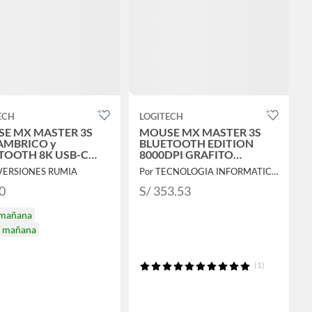
ECH
LOGITECH
E MX MASTER 3S
MOUSE MX MASTER 3S
AMBRICO y
BLUETOOTH EDITION
TOOTH 8K USB-C
8000DPI GRAFITO
HITE
SILENCIOSO AVANZADO
NVERSIONES RUMIA
Por TECNOLOGIA INFORMATICA Y CONSULTORIA
PN 910-007502
0
S/ 353.53
 mañana
a mañana
(1)