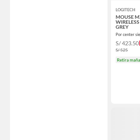
LOGITECH
MOUSE MX
WIRELESS 
GREY
Por center si
S/ 423.50
S/ 525
Retira mañ