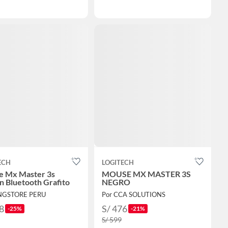
ECH
LOGITECH
 Mx Master 3s
MOUSE MX MASTER 3S
on Bluetooth Grafito
NEGRO
INGSTORE PERU
Por CCA SOLUTIONS
8
S/ 476
-25%
-21%
S/ 599