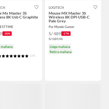
ECH
LOGITECH
e Mx Master 3S
Mouse MX Master 3S
ess 8K Usb C Graphite
Wireless 8K DPI USB-C
Pale Grey
UESTTIME
Por Mundo Gamer
9
S/ 489
-30%
-17%
S/ 589.96
a mañana
Llega mañana
Retira mañana
(39)