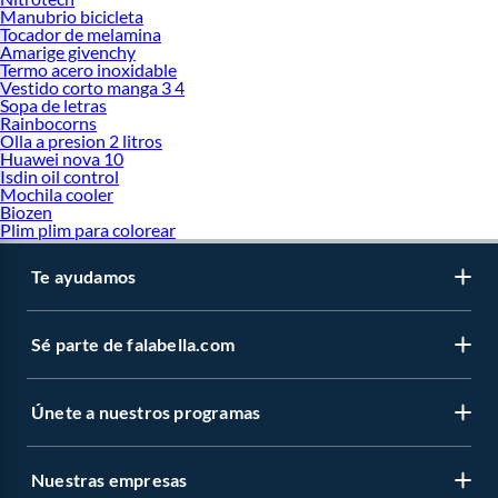
Manubrio bicicleta
Tocador de melamina
Amarige givenchy
Termo acero inoxidable
Vestido corto manga 3 4
Sopa de letras
Rainbocorns
Olla a presion 2 litros
Huawei nova 10
Isdin oil control
Mochila cooler
Biozen
Plim plim para colorear
Te ayudamos
Sé parte de falabella.com
Únete a nuestros programas
Nuestras empresas