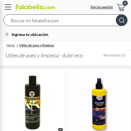
Inicia sesión
Search
Bar
location-
Ingresa tu ubicación
icon
Home
Utiles de aseo y limpieza
Utiles de aseo y limpieza - dubri eco
Resultados
(
2
)