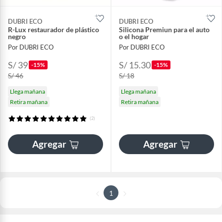
DUBRI ECO
DUBRI ECO
R-Lux restaurador de plástico
Silicona Premiun para el auto
negro
o el hogar
Por DUBRI ECO
Por DUBRI ECO
S/ 39
S/ 15.30
-15%
-15%
S/ 46
S/ 18
Llega mañana
Llega mañana
Retira mañana
Retira mañana
(2)
Agregar
Agregar
1