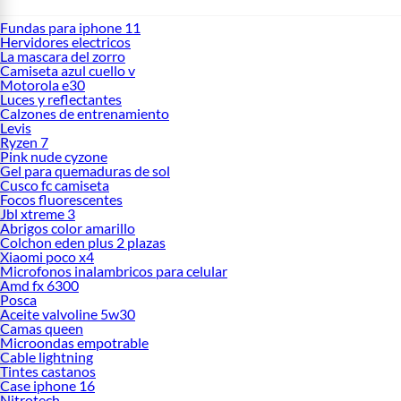
Fundas para iphone 11
Hervidores electricos
La mascara del zorro
Camiseta azul cuello v
Motorola e30
Luces y reflectantes
Calzones de entrenamiento
Levis
Ryzen 7
Pink nude cyzone
Gel para quemaduras de sol
Cusco fc camiseta
Focos fluorescentes
Jbl xtreme 3
Abrigos color amarillo
Colchon eden plus 2 plazas
Xiaomi poco x4
Microfonos inalambricos para celular
Amd fx 6300
Posca
Aceite valvoline 5w30
Camas queen
Microondas empotrable
Cable lightning
Tintes castanos
Case iphone 16
Nitrotech