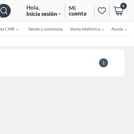
0
Hola
,
Mi
cuenta
Inicia sesión
eta CMR
Vende y comisiona
Venta telefónica
Ayuda
1