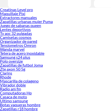
Creatinas Level pro
Maquillaje Pixi
Extractores manuales
Zapatillas urbanas mujer Puma
Juego de sabanas queen
Lentes deportivos
Tv aoc 32 pulgadas
Camisetas cosmos
Organizador de pared
Tensiometros Omron
Wanda marvel
Tetera de acero inoxidable
Samsung s24 plus
Polo oversize
Zapatillas de futbol Joma
Zte axon 50 5g
Clarins
Rhode
Mascarilla de colageno
Vibrador doble
Radio am fm
Computadoras Hp
Casaca de moto
Ultimo samsung
Botas vaqueras hombre
Zapatillas r18 hombre