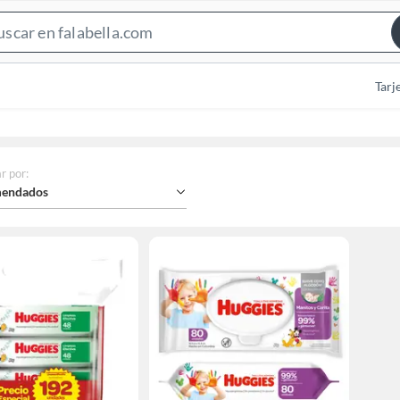
Search
Bar
Tarj
r por
:
endados