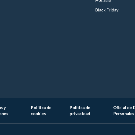
Hot Sale
Black Friday
s y
Política de
Política de
Oficial de 
ones
cookies
privacidad
Personales