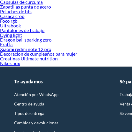
Capsulas de curcuma
Zapatillas punta de acero
Peluches de bts
Casaca crop
Foco rgb
Ultrabook
Pantalones de trabajo
Dying light
Dragon ball sparking zero
Fratta
Xiaomi redmi note 12 pro
Decoracion de cumpleaños para mujer
Creatinas Ultimate nutrition
Nike shox
Te ayudamos
Sé pa
Atención por WhatsApp
Trabaj
Centro de ayuda
Venta
Tipos de entrega
Sé ven
Cambios y devoluciones