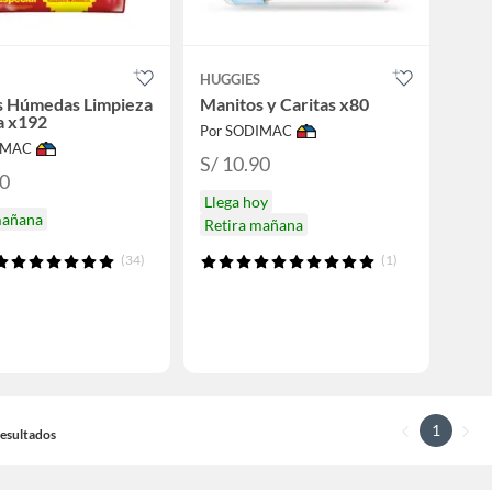
S
HUGGIES
as Húmedas Limpieza
Manitos y Caritas x80
a x192
Por SODIMAC
IMAC
S/ 10.90
90
Llega hoy
mañana
Retira mañana
(34)
(1)
1
 Resultados