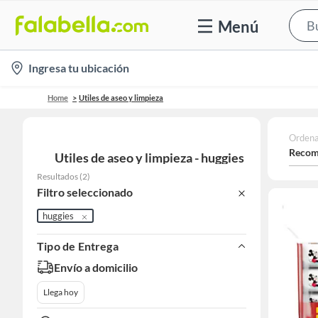
Menú
location-
Ingresa tu ubicación
icon
Home
Utiles de aseo y limpieza
Ordena
Recom
Utiles de aseo y limpieza - huggies
Resultados
(
2
)
Filtro seleccionado
huggies
Tipo de Entrega
Envío a domicilio
Llega hoy