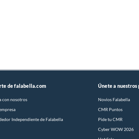
rte de falabella.com
Únete a nuestros
a con nosotros
Novios Falabella
 empresa
CMR Puntos
dedor Independiente de Falabella
Pide tu CMR
Cyber WOW 2026