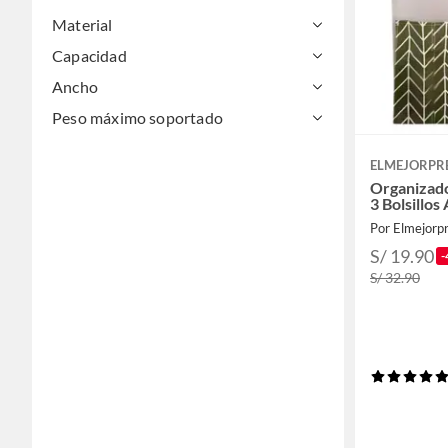
Material
Capacidad
Ancho
Peso máximo soportado
ELMEJORPR
Organizad
3 Bolsillos
Por Elmejorpr
S/ 19.90
-
S/ 32.90