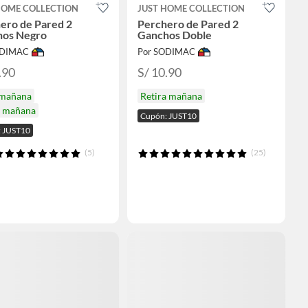
HOME COLLECTION
JUST HOME COLLECTION
ero de Pared 2
Perchero de Pared 2
hos Negro
Ganchos Doble
ODIMAC
Por SODIMAC
.90
S/ 10.90
 mañana
Retira mañana
a mañana
Cupón: JUST10
 JUST10
(5)
(25)