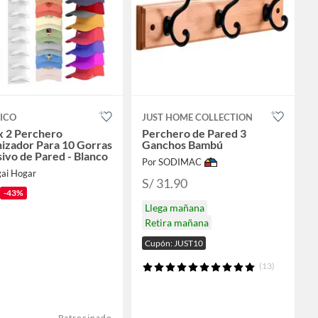
ICO
JUST HOME COLLECTION
x 2 Perchero
Perchero de Pared 3
izador Para 10 Gorras
Ganchos Bambú
ivo de Pared - Blanco
Por SODIMAC
gai Hogar
S/ 31.90
-43%
Llega mañana
Retira mañana
Cupón: JUST10
(13)
Patrocinado