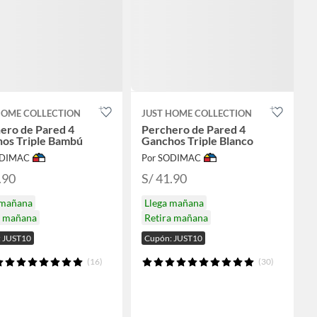
HOME COLLECTION
JUST HOME COLLECTION
ero de Pared 4
Perchero de Pared 4
os Triple Bambú
Ganchos Triple Blanco
ODIMAC
Por SODIMAC
.90
S/ 41.90
 mañana
Llega mañana
a mañana
Retira mañana
 JUST10
Cupón: JUST10
(16)
(30)