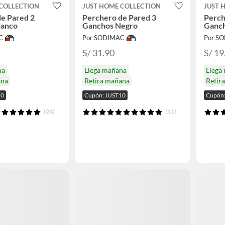
COLLECTION
JUST HOME COLLECTION
JUST 
e Pared 2
Perchero de Pared 3
Perch
lanco
Ganchos Negro
Ganc
C
Por SODIMAC
Por S
S/ 31.90
S/ 19
na
Llega mañana
Llega
ana
Retira mañana
Retir
10
Cupón: JUST10
Cupón:
(24)
(11)