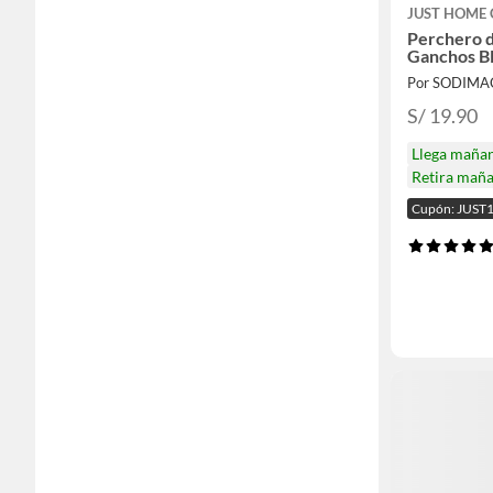
JUST HOME 
Perchero d
Ganchos B
Por SODIMA
S/ 19.90
Llega maña
Retira mañ
Cupón: JUST