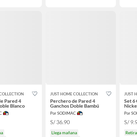
COLLECTION
JUST HOME COLLECTION
JUST 
e Pared 4
Perchero de Pared 4
Set 6
oble Blanco
Ganchos Doble Bambú
Nicke
C
Por SODIMAC
Por S
S/ 36.90
S/ 9.
na
Llega mañana
Retir