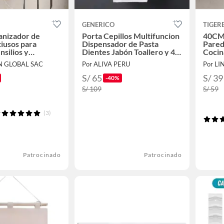
GENERICO
TIGER
nizador de
Porta Cepillos Multifuncion
40CM 
iusos para
Dispensador de Pasta
Pared
nsilios y
Dientes Jabón Toallero y 4
Cocin
Vasos
Cuchi
N GLOBAL SAC
Por ALIVA PERU
Por L
S/ 65
S/ 39
-40%
S/ 109
S/ 59
(3)
Patrocinado
Patrocinado