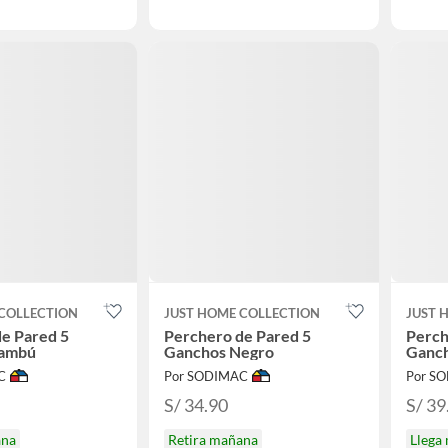
COLLECTION
JUST HOME COLLECTION
JUST 
e Pared 5
Perchero de Pared 5
Perch
Bambú
Ganchos Negro
Ganc
C
Por SODIMAC
Por S
S/ 34.90
S/ 39
ana
Retira mañana
Llega