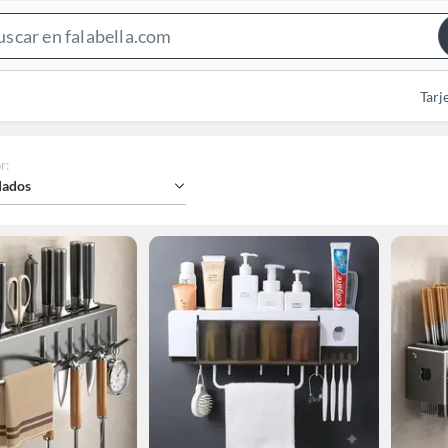
Search
Bar
Tarj
r
:
ados