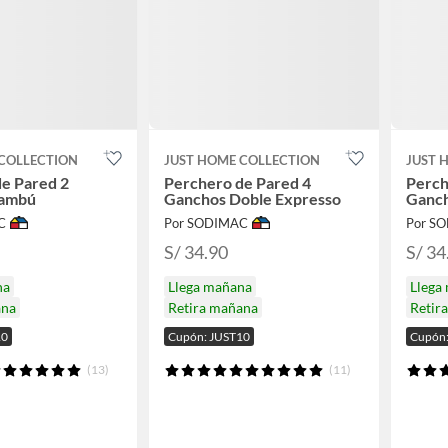
COLLECTION
JUST HOME COLLECTION
JUST 
e Pared 2
Perchero de Pared 4
Perch
Bambú
Ganchos Doble Expresso
Ganch
C
Por SODIMAC
Por S
S/ 34.90
S/ 34
na
Llega mañana
Llega
ana
Retira mañana
Retir
10
Cupón: JUST10
Cupón:
(13)
(11)