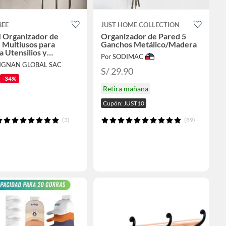
BEE
JUST HOME COLLECTION
Organizador de
Organizador de Pared 5
 Multiusos para
Ganchos Metálico/Madera
a Utensilios y
Por SODIMAC
llos
INGNAN GLOBAL SAC
S/ 29.90
-34%
Retira mañana
Cupón: JUST10
(3)
(89)