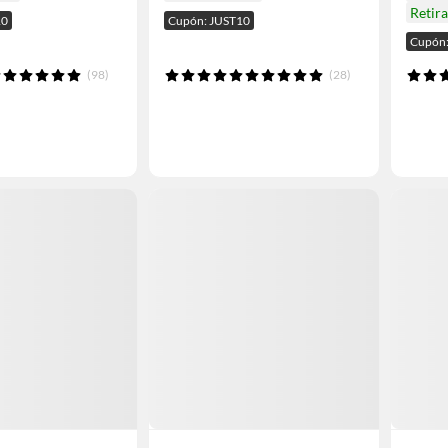
Retir
10
Cupón: JUST10
Cupón:
(98)
(28)