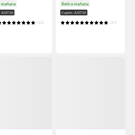
a mañana
Retira mañana
 JUST10
Cupón: JUST10
(22)
(27)