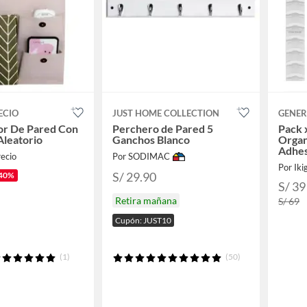
ECIO
JUST HOME COLLECTION
GENER
or De Pared Con
Perchero de Pared 5
Pack 
 Aleatorio
Ganchos Blanco
Organ
Adhes
ecio
Por SODIMAC
Por Iki
S/ 29.90
40%
S/ 39
Retira mañana
S/ 69
Cupón: JUST10
(1)
(50)