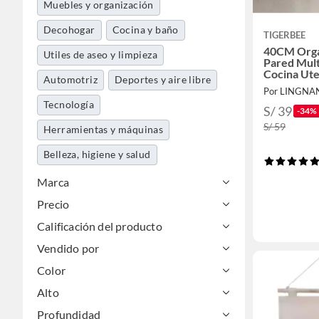
Muebles y organización
Decohogar
Cocina y baño
TIGERBEE
40CM Orga
Utiles de aseo y limpieza
Pared Mult
Cocina Ute
Automotriz
Deportes y aire libre
Cuchillos
Por LINGNA
Tecnología
S/ 39
-34%
S/ 59
Herramientas y máquinas
Belleza, higiene y salud
Marca
Precio
Calificación del producto
Vendido por
Color
Alto
Profundidad