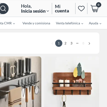
0
Hola
,
Mi
cuenta
Inicia sesión
eta CMR
Vende y comisiona
Venta telefónica
Ayuda
...
1
2
3
8