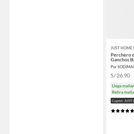
JUST HOME 
Perchero d
Ganchos 
Por SODIMA
S/ 26.90
Llega maña
Retira mañ
Cupón: JUST