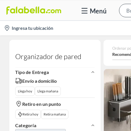
Menú
location-
Ingresa tu ubicación
icon
Ordenar po
Recomend
Organizador de pared
Tipo de Entrega
Envío a domicilio
Llega hoy
Llega mañana
Retiro en un punto
Retira hoy
Retira mañana
Categoría