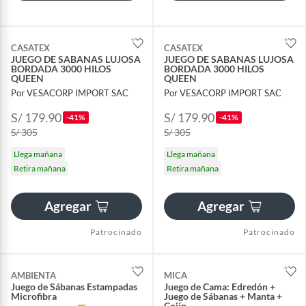
CASATEX
CASATEX
JUEGO DE SABANAS LUJOSA
JUEGO DE SABANAS LUJOSA
BORDADA 3000 HILOS
BORDADA 3000 HILOS
QUEEN
QUEEN
Por VESACORP IMPORT SAC
Por VESACORP IMPORT SAC
S/ 179.90
S/ 179.90
-41%
-41%
S/ 305
S/ 305
Llega mañana
Llega mañana
Retira mañana
Retira mañana
Agregar
Agregar
Patrocinado
Patrocinado
AMBIENTA
MICA
Juego de Sábanas Estampadas
Juego de Cama: Edredón +
Microfibra
Juego de Sábanas + Manta +
Cojín