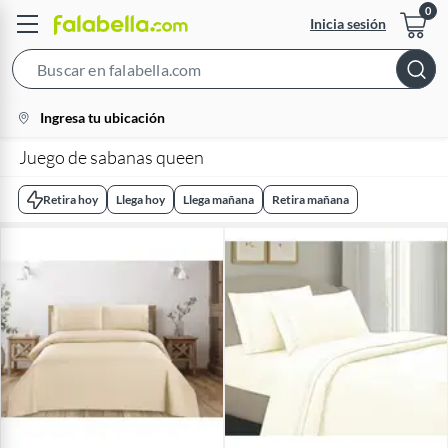
Inicia sesión
Search
Bar
location-
Ingresa tu ubicación
icon
Juego de sabanas queen
Retira hoy
Llega hoy
Llega mañana
Retira mañana