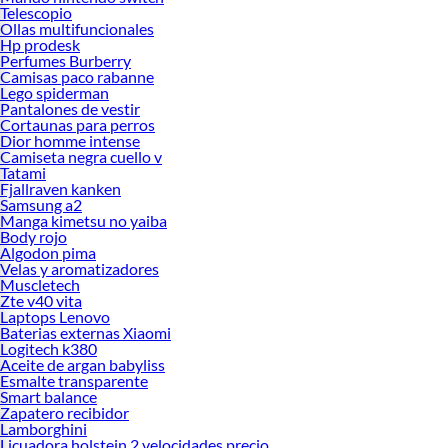
Telescopio
Ollas multifuncionales
Hp prodesk
Perfumes Burberry
Camisas paco rabanne
Lego spiderman
Pantalones de vestir
Cortaunas para perros
Dior homme intense
Camiseta negra cuello v
Tatami
Fjallraven kanken
Samsung a2
Manga kimetsu no yaiba
Body rojo
Algodon pima
Velas y aromatizadores
Muscletech
Zte v40 vita
Laptops Lenovo
Baterias externas Xiaomi
Logitech k380
Aceite de argan babyliss
Esmalte transparente
Smart balance
Zapatero recibidor
Lamborghini
Licuadora holstein 2 velocidades precio