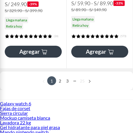
S/ 59.90 - S/ 89.90
S/ 249.90
-33%
-39%
S/ 89.90 - S/ 149.90
S/ 329.90 - S/ 399.90
Llega mañana
Llega mañana
Retira hoy
Retira hoy
(26)
(573)
Agregar
Agregar
...
1
2
3
25
Galaxy watch 6
Fajas de corset
Sierra circular
Mockup camiseta blanca
Lavadora 22 kg
Gel hidratante para piel grasa
Mando nintendo switch