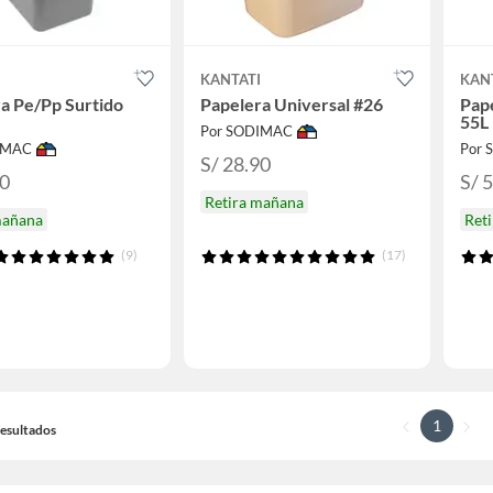
I
KANTATI
KAN
a Pe/Pp Surtido
Papelera Universal #26
Pap
55L
Por SODIMAC
IMAC
Por
S/ 28.90
90
S/ 
Retira mañana
mañana
Ret
(9)
(17)
1
 Resultados