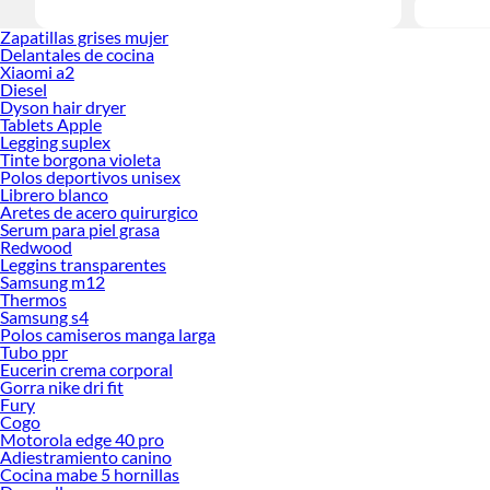
Zapatillas grises mujer
Delantales de cocina
Xiaomi a2
Diesel
Dyson hair dryer
Tablets Apple
Legging suplex
Tinte borgona violeta
Polos deportivos unisex
Librero blanco
Aretes de acero quirurgico
Serum para piel grasa
Redwood
Leggins transparentes
Samsung m12
Thermos
Samsung s4
Polos camiseros manga larga
Tubo ppr
Eucerin crema corporal
Gorra nike dri fit
Fury
Cogo
Motorola edge 40 pro
Adiestramiento canino
Cocina mabe 5 hornillas