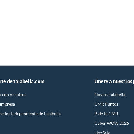
rte de falabella.com
Únete a nuestros
a con nosotros
Novios Falabella
 empresa
CMR Puntos
dedor Independiente de Falabella
Pide tu CMR
Cyber WOW 2026
Hot Sale