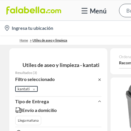
Menú
location-
Ingresa tu ubicación
icon
Home
Utiles de aseo y limpieza
Ordena
Recom
Utiles de aseo y limpieza - kantati
Resultados
(
3
)
Filtro seleccionado
kantati
Tipo de Entrega
Envío a domicilio
Llega mañana