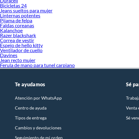
Duracell
Bicicletas 24
Jeans sueltos para mujer
Linternas potentes
Pijama de felpa
Faldas coreanas
Kalanchoe
Razer blackshark
Correa de vestir
Espejo de hello kitty
Ventilador de cuello
Davines
Jean recto mujer
Ferula de mano para tunel carpiano
Te ayudamos
Sé pa
Atención por WhatsApp
Trabaj
Centro de ayuda
Venta
Tipos de entrega
Sé ven
Cambios y devoluciones
Seguimiento de mi orden