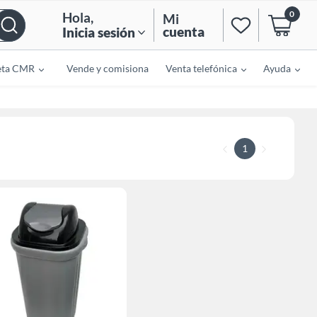
0
Hola
,
Mi
cuenta
Inicia sesión
eta CMR
Vende y comisiona
Venta telefónica
Ayuda
1