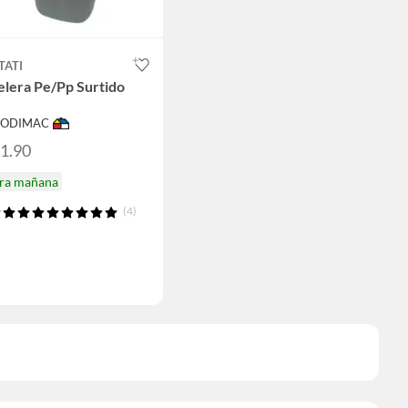
TATI
elera Pe/Pp Surtido
 SODIMAC
51.90
ira mañana
(4)