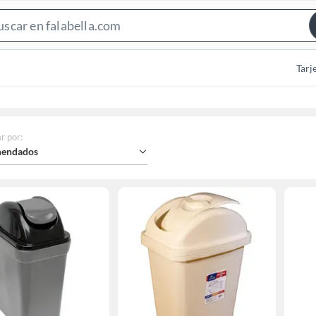
Search
Bar
Tarj
r por
:
endados