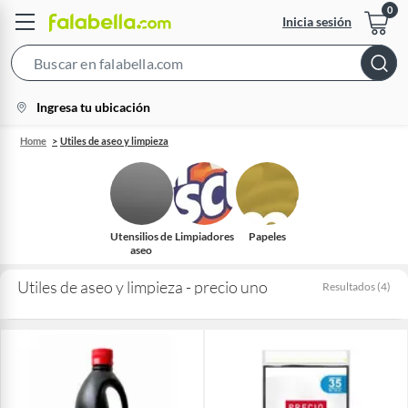
Inicia sesión
Search
Bar
location-
Ingresa tu ubicación
icon
Home
Utiles de aseo y limpieza
Utensilios de
Limpiadores
Papeles
aseo
Utiles de aseo y limpieza - precio uno
Resultados
(
4
)