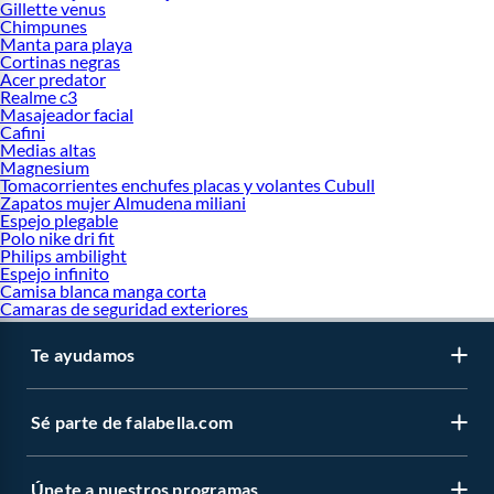
Gillette venus
Chimpunes
Manta para playa
Cortinas negras
Acer predator
Realme c3
Masajeador facial
Cafini
Medias altas
Magnesium
Tomacorrientes enchufes placas y volantes Cubull
Zapatos mujer Almudena miliani
Espejo plegable
Polo nike dri fit
Philips ambilight
Espejo infinito
Camisa blanca manga corta
Camaras de seguridad exteriores
Te ayudamos
Sé parte de falabella.com
Únete a nuestros programas