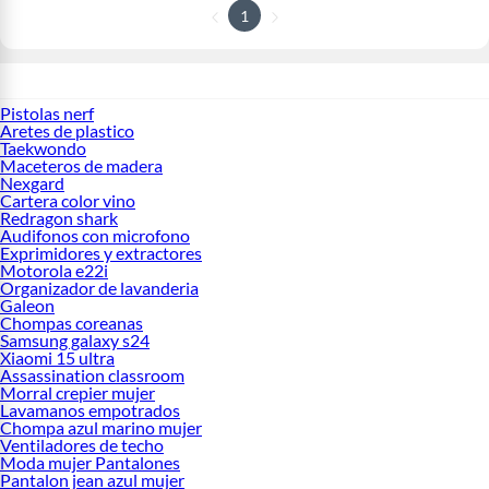
1
Pistolas nerf
Aretes de plastico
Taekwondo
Maceteros de madera
Nexgard
Cartera color vino
Redragon shark
Audifonos con microfono
Exprimidores y extractores
Motorola e22i
Organizador de lavanderia
Galeon
Chompas coreanas
Samsung galaxy s24
Xiaomi 15 ultra
Assassination classroom
Morral crepier mujer
Lavamanos empotrados
Chompa azul marino mujer
Ventiladores de techo
Moda mujer Pantalones
Pantalon jean azul mujer