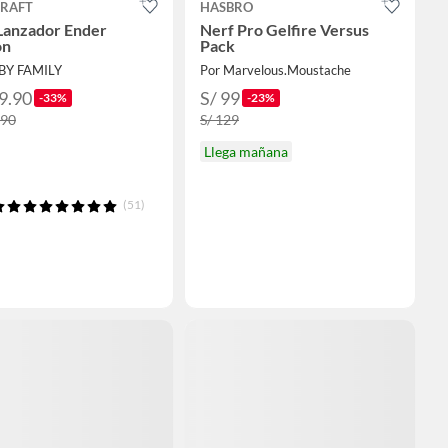
RAFT
HASBRO
Lanzador Ender
Nerf Pro Gelfire Versus
on
Pack
BY FAMILY
Por Marvelous.Moustache
9.90
S/ 99
-33%
-23%
.90
S/ 129
Llega mañana
(51)