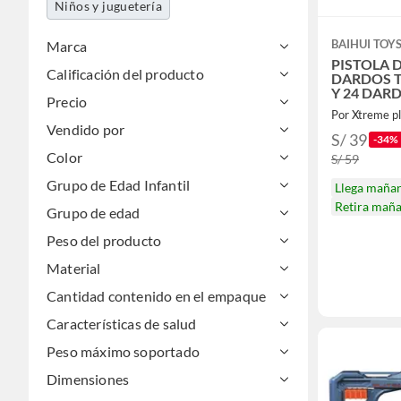
Niños y juguetería
BAIHUI TOY
Marca
PISTOLA D
Calificación del producto
DARDOS T
Y 24 DAR
Precio
Por Xtreme p
Vendido por
S/ 39
-34%
Color
S/ 59
Grupo de Edad Infantil
Llega maña
Retira mañ
Grupo de edad
Peso del producto
Material
Cantidad contenido en el empaque
Características de salud
Peso máximo soportado
Dimensiones