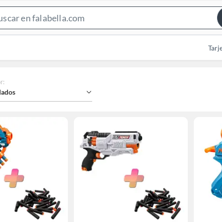
Search
Bar
Tarj
r
:
ados