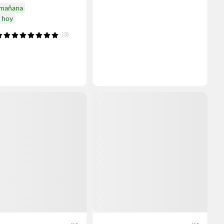
 mañana
a hoy
(3)