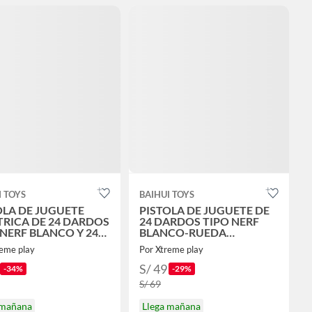
I TOYS
BAIHUI TOYS
OLA DE JUGUETE
PISTOLA DE JUGUETE DE
TRICA DE 24 DARDOS
24 DARDOS TIPO NERF
 NERF BLANCO Y 24
BLANCO-RUEDA
OS DE REGALO
GIRATORIA Y 24 DARDOS
reme play
Por Xtreme play
DE REGALO
S/ 49
-34%
-29%
S/ 69
 mañana
Llega mañana