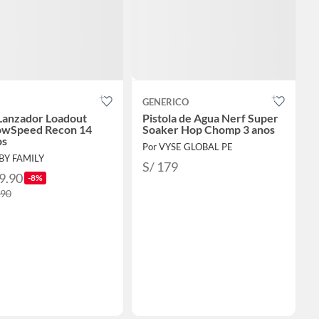
GENERICO
Lanzador Loadout
Pistola de Agua Nerf Super
owSpeed Recon 14
Soaker Hop Chomp 3 anos
os
Por VYSE GLOBAL PE
BY FAMILY
S/ 179
9.90
-8%
.90