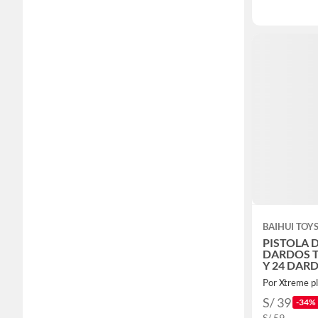
BAIHUI TOY
PISTOLA D
DARDOS T
Y 24 DAR
Por Xtreme p
S/ 39
-34%
S/ 59