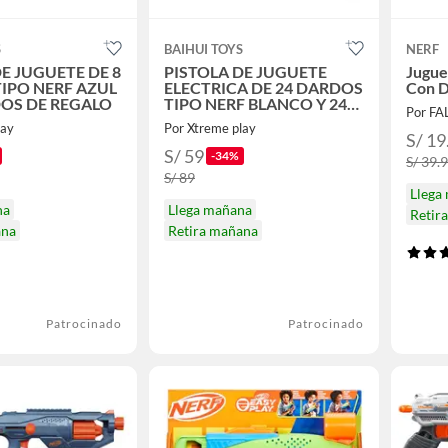
S
BAIHUI TOYS
NERF
E JUGUETE DE 8
PISTOLA DE JUGUETE
Jugue
IPO NERF AZUL
ELECTRICA DE 24 DARDOS
Con D
DOS DE REGALO
TIPO NERF BLANCO Y 24
Por F
DARDOS DE REGALO
lay
Por Xtreme play
S/ 19
S/ 59
-34%
S/ 39.
S/ 89
Llega
na
Llega mañana
Retir
ana
Retira mañana
Patrocinado
Patrocinado