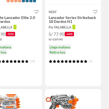
NERF
te Lanzador Elite 2.0
Lanzador Series Strikeback
ardos
18 Dardos N1
ALABELLA
Por FALABELLA
.90
S/ 77.90
-50%
-44%
90
S/ 139.90
 mañana
Llega mañana
a hoy
Retira hoy
(39)
(1)