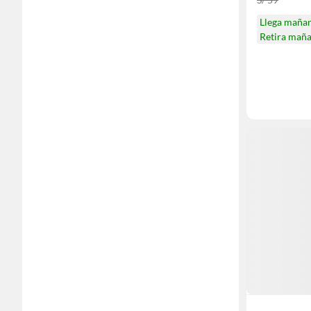
Llega maña
Retira mañ