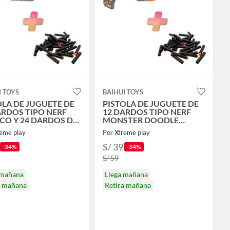
I TOYS
BAIHUI TOYS
OLA DE JUGUETE DE
PISTOLA DE JUGUETE DE
ARDOS TIPO NERF
12 DARDOS TIPO NERF
CO Y 24 DARDOS DE
MONSTER DOODLE
LO
RUEDA GIRATORIA Y 24
reme play
Por Xtreme play
DARDOS DE REGALO
S/ 39
-34%
-34%
S/ 59
 mañana
Llega mañana
a mañana
Retira mañana