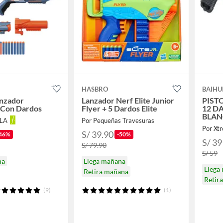
HASBRO
BAIHU
anzador
Lanzador Nerf Elite Junior
PIST
 Con Dardos
Flyer + 5 Dardos Elite
12 D
BLAN
LLA
Por Pequeñas Travesuras
REGA
Por Xt
S/ 39.90
46%
-50%
S/ 39
S/ 79.90
S/ 59
na
Llega mañana
Llega
Retira mañana
Retir
(9)
(1)