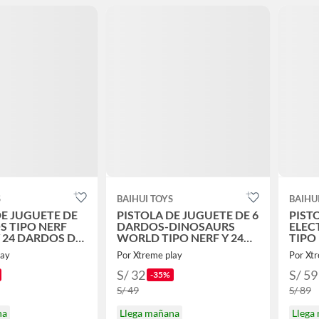
S
BAIHUI TOYS
BAIHU
DE JUGUETE DE
PISTOLA DE JUGUETE DE 6
PIST
S TIPO NERF
DARDOS-DINOSAURS
ELEC
 24 DARDOS DE
WORLD TIPO NERF Y 24
TIPO
DARDOS DE REGALO
DARD
lay
Por Xtreme play
Por Xt
S/ 32
S/ 59
-35%
S/ 49
S/ 89
na
Llega mañana
Llega