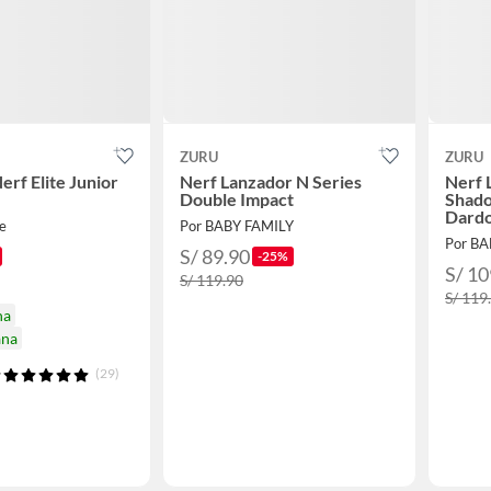
ZURU
ZURU
erf Elite Junior
Nerf Lanzador N Series
Nerf 
Double Impact
Shad
Dard
e
Por BABY FAMILY
Por BA
S/ 89.90
-25%
S/ 10
S/ 119.90
S/ 119
na
ana
(29)