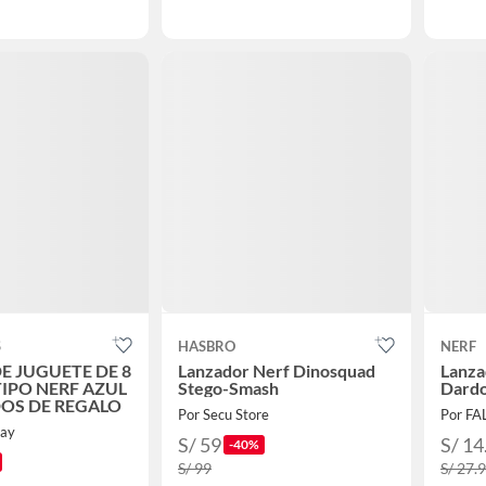
S
HASBRO
NERF
E JUGUETE DE 8
Lanzador Nerf Dinosquad
Lanza
IPO NERF AZUL
Stego-Smash
Dard
DOS DE REGALO
Por Secu Store
Por F
lay
S/ 59
S/ 14
-40%
S/ 99
S/ 27.