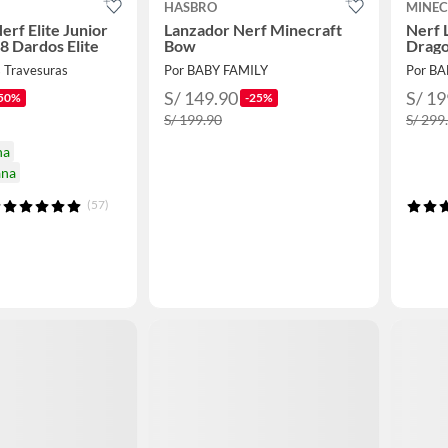
HASBRO
MINEC
erf Elite Junior
Lanzador Nerf Minecraft
Nerf 
8 Dardos Elite
Bow
Drag
 Travesuras
Por BABY FAMILY
Por BA
S/ 149.90
S/ 19
50%
-25%
S/ 199.90
S/ 299
na
ana
(57)