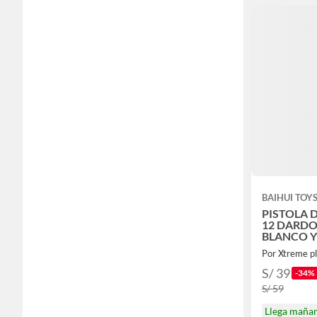
BAIHUI TOY
PISTOLA 
12 DARDO
BLANCO Y
REGALO
Por Xtreme p
S/ 39
-34%
S/ 59
Llega maña