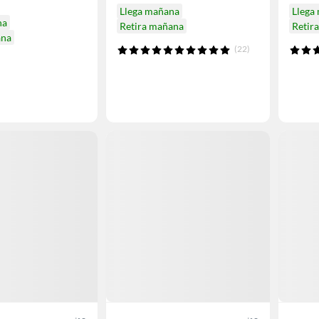
Llega mañana
Llega
na
Retira mañana
Retir
ana
(22)