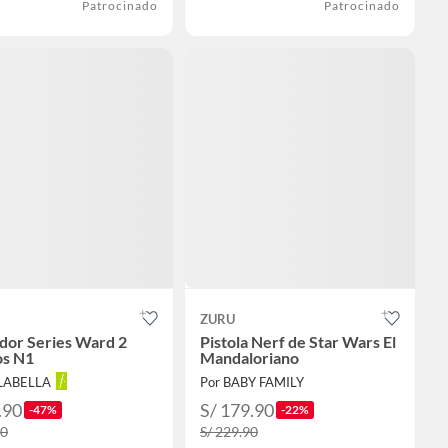
Patrocinado
Patrocinado
ZURU
dor Series Ward 2
Pistola Nerf de Star Wars El
os N1
Mandaloriano
ALABELLA
Por BABY FAMILY
.90
S/ 179.90
-47%
-22%
90
S/ 229.90