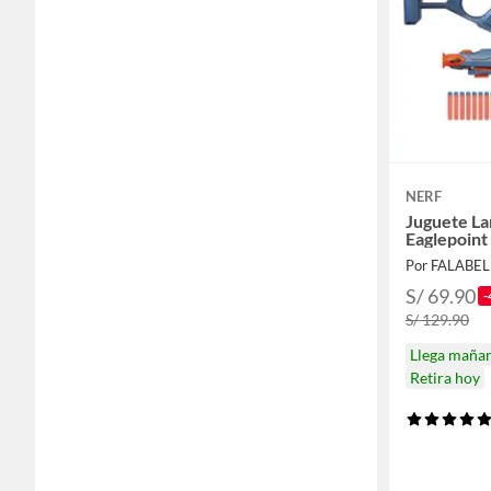
NERF
Juguete L
Eaglepoint
Por FALABE
S/ 69.90
-
S/ 129.90
Llega maña
Retira hoy