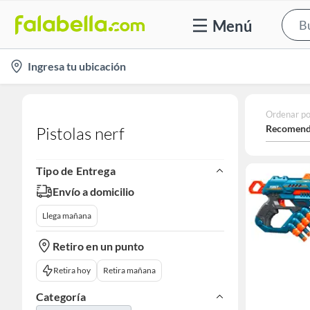
Menú
location-
Ingresa tu ubicación
icon
Ordenar po
Recomend
Pistolas nerf
Tipo de Entrega
Envío a domicilio
Llega mañana
Retiro en un punto
Retira hoy
Retira mañana
Categoría