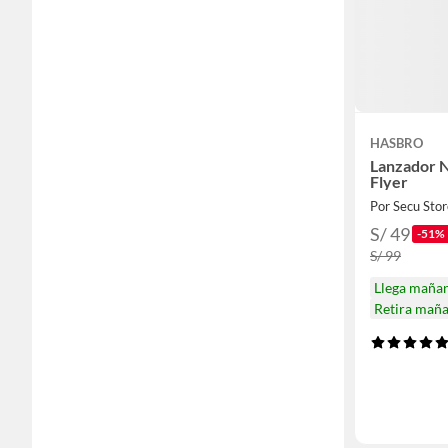
HASBRO
Lanzador N
Flyer
Por Secu Stor
S/ 49
-51%
S/ 99
Llega maña
Retira mañ