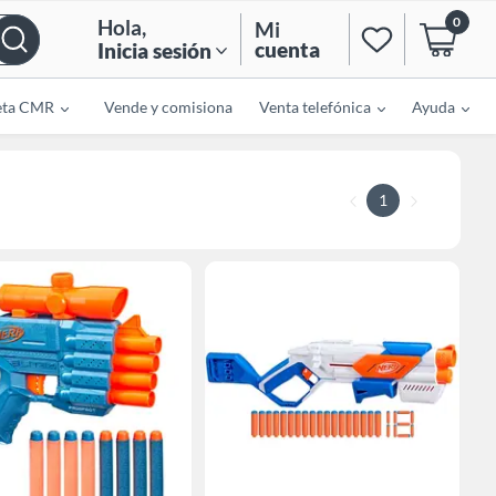
0
Hola
,
Mi
cuenta
Inicia sesión
eta CMR
Vende y comisiona
Venta telefónica
Ayuda
1