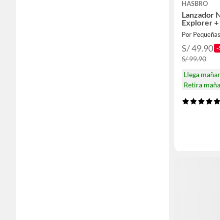
HASBRO
Lanzador N
Explorer + 
Por Pequeñas
S/ 49.90
-
S/ 99.90
Llega maña
Retira mañ