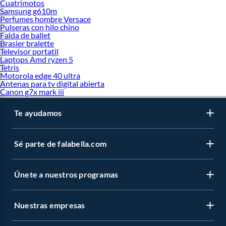
Cuatrimotos
Samsung g610m
Perfumes hombre Versace
Pulseras con hilo chino
Falda de ballet
Brasier bralette
Televisor portatil
Laptops Amd ryzen 5
Tetris
Motorola edge 40 ultra
Antenas para tv digital abierta
Canon g7x mark iii
Te ayudamos
Sé parte de falabella.com
Únete a nuestros programas
Nuestras empresas