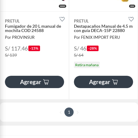
PRETUL
PRETUL
Fumigador de 20 L manual de
Destapacaños Manual de 4.5 m
mochila COD 24588
con guía DECA-15P 22880
Por PROVINSUR
Por FENIX IMPORT PERU
S/ 117.46
S/ 46
-15%
-28%
S/ 139
S/ 64
Retira mañana
Agregar
Agregar
1