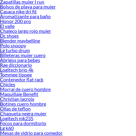
Zapatillas mujer I run
Bolsos de playa para mujer
Casaca nike dri fit
Aromatizante para baño
Honor 200 pro
El valle
Chaleco largo rojo mujer
Dc shoes
Blender maybelline
Polo snoopy
Lg turbo drum
Billeteras mujer cuero
Abrigos para bebes
Rae diccionario
Logitech brio 4k
Tommee tippee
Contenedor flat rack
Chicles
Morral de cuero hombre
Maquillaje Benefit
Christian lacroix
Botines cuero hombre
Ollas de teflon
Chaqueta negra mujer
Logitech mk235
Focos para dormitorio
Lg k60
Mesas de vidrio para comedor