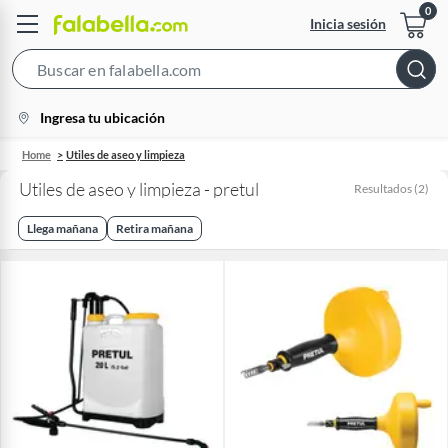
Inicia sesión
Search
Bar
location-
Ingresa tu ubicación
icon
Home
Utiles de aseo y limpieza
Utiles de aseo y limpieza - pretul
Resultados
(
2
)
Llega mañana
Retira mañana