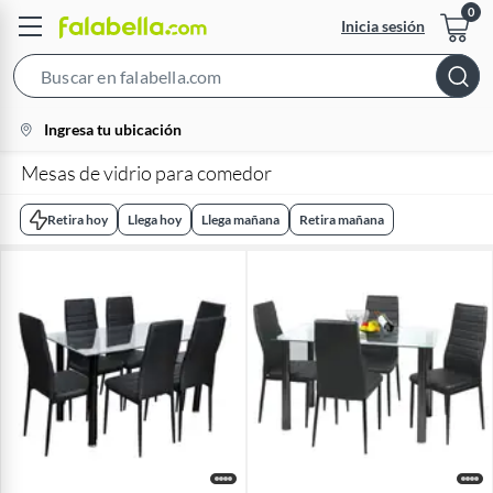
Inicia sesión
Search
Bar
location-
Ingresa tu ubicación
icon
Mesas de vidrio para comedor
Retira hoy
Llega hoy
Llega mañana
Retira mañana