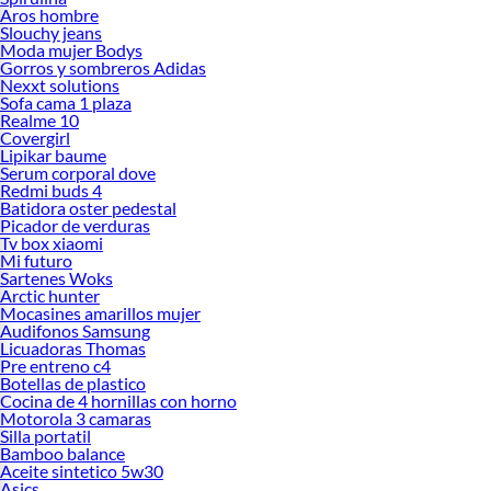
Aros hombre
Slouchy jeans
Moda mujer Bodys
Gorros y sombreros Adidas
Nexxt solutions
Sofa cama 1 plaza
Realme 10
Covergirl
Lipikar baume
Serum corporal dove
Redmi buds 4
Batidora oster pedestal
Picador de verduras
Tv box xiaomi
Mi futuro
Sartenes Woks
Arctic hunter
Mocasines amarillos mujer
Audifonos Samsung
Licuadoras Thomas
Pre entreno c4
Botellas de plastico
Cocina de 4 hornillas con horno
Motorola 3 camaras
Silla portatil
Bamboo balance
Aceite sintetico 5w30
Asics