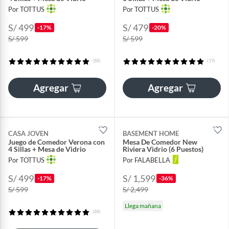
Por TOTTUS
Por TOTTUS
S/ 499
S/ 479
-17%
-20%
S/ 599
S/ 599
(88)
(19)
Agregar
Agregar
CASA JOVEN
BASEMENT HOME
Juego de Comedor Verona con
Mesa De Comedor New
4 Sillas + Mesa de Vidrio
Riviera Vidrio (6 Puestos)
Por TOTTUS
Por FALABELLA
S/ 499
S/ 1,599
-17%
-36%
S/ 599
S/ 2,499
Llega mañana
(88)