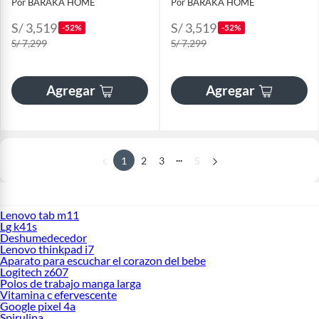
Por BARAKA HOME
Por BARAKA HOME
S/ 3,519
S/ 3,519
-52%
-52%
S/ 7,299
S/ 7,299
Agregar
Agregar
...
1
2
3
5
Lenovo tab m11
Lg k41s
Deshumedecedor
Lenovo thinkpad i7
Aparato para escuchar el corazon del bebe
Logitech z607
Polos de trabajo manga larga
Vitamina c efervescente
Google pixel 4a
Spirulina