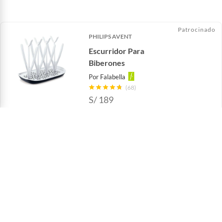
Patrocinado
PHILIPS AVENT
Escurridor Para
Biberones
Por
Falabella
(68)
S/
189
Te ayudamos
Sé parte de falabella.com
Atención por WhatsApp