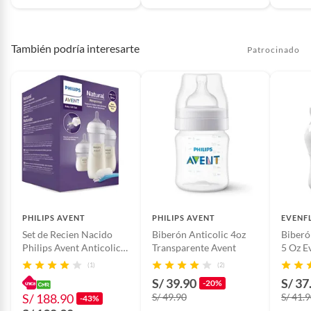
los productos de Suavinex están libres de Bisphenol A.
Ficha del producto:
También podría interesarte
Modelo: 8426420010207R
Patrocinado
Tipo: Limpieza biberones
¿Qué incluye?: Cepillo Limpiabiberones Duo
Garantía del proveedor: 30 días
Condición del producto: Nuevo
Marca: SUAVINEX
Género: Unisex
Material principal: Plástico
Hecho en: China
Edad mínima recomendada: Recién nacido
PHILIPS AVENT
PHILIPS AVENT
EVENF
Set de Recien Nacido
Biberón Anticolic 4oz
Biberó
Philips Avent Anticolico
Transparente Avent
5 Oz E
Antigoteo 3 Biberones +
(1)
(2)
Escobilla
S/ 39.90
S/ 37
-20%
S/ 188.90
S/ 49.90
S/ 41.
-43%