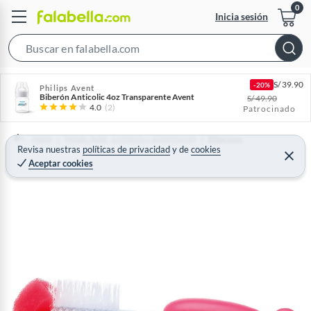
Inicia sesión
S
e
S/
39.90
-20%
a
Philips Avent
Biberón Anticolic 4oz Transparente Avent
S/
49.90
r
4.0
(2)
Patrocinado
c
h
Home
Mundo Bebé - Lactancia y alimentación
Biberones
Revisa nuestras
políticas de privacidad
y
de
cookies
B
C
Aceptar cookies
e
a
r
r
r
a
r