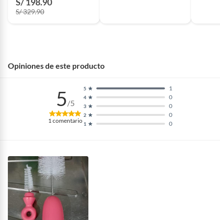
S/ 198.90
S/ 329.90
Opiniones de este producto
1
5
5
0
4
/5
0
3
0
2
1
comentario
0
1