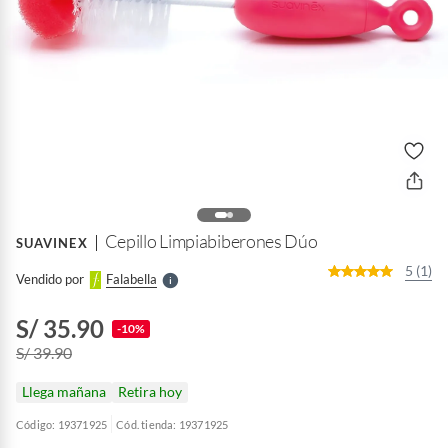
o
f
n
I
r
e
l
Cepillo Limpiabiberones Dúo
SUAVINEX
l
e
5 (1)
Vendido por
Falabella
S
S/ 35.90
-10%
S/ 39.90
Llega mañana
Retira hoy
Código: 19371925
Cód. tienda: 19371925