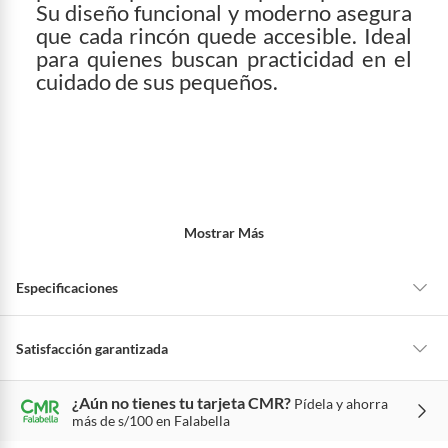
Su diseño funcional y moderno asegura
que cada rincón quede accesible. Ideal
para quienes buscan practicidad en el
cuidado de sus pequeños.
Mostrar Más
Especificaciones
Material
Plástico
Satisfacción garantizada
La mayoría de los productos tienen
30 días desde que los recibes para
¿Aún no tienes tu tarjeta CMR?
Pídela y ahorra
hacer una devolución.
Condicion del
Nuevo
más de s/100 en Falabella
producto
Sin embargo, tenemos categorías que cuentan con plazos diferentes,