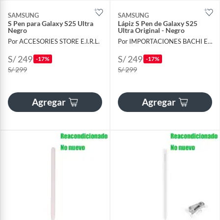
SAMSUNG
SAMSUNG
S Pen para Galaxy S25 Ultra
Lápiz S Pen de Galaxy S25
Negro
Ultra Original - Negro
Por ACCESORIES STORE E.I.R.L.
Por IMPORTACIONES BACHI E.I.R.L.
S/ 249
S/ 249
-17%
-17%
S/ 299
S/ 299
Agregar
Agregar