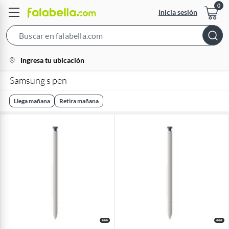
Inicia sesión
Search
Bar
location-
Ingresa tu ubicación
icon
Samsung s pen
Llega mañana
Retira mañana