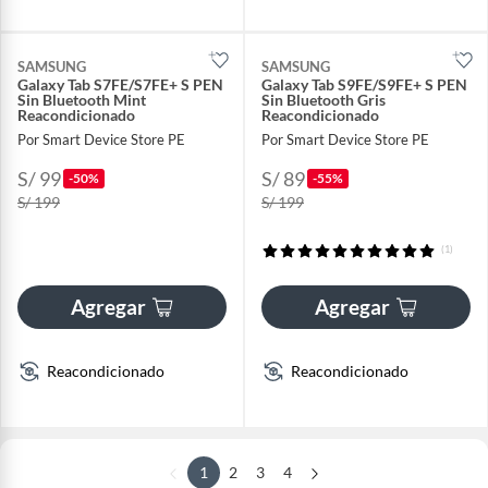
SAMSUNG
SAMSUNG
Galaxy Tab S7FE/S7FE+ S PEN
Galaxy Tab S9FE/S9FE+ S PEN
Sin Bluetooth Mint
Sin Bluetooth Gris
Reacondicionado
Reacondicionado
Por Smart Device Store PE
Por Smart Device Store PE
S/ 99
S/ 89
-50%
-55%
S/ 199
S/ 199
(1)
Agregar
Agregar
Reacondicionado
Reacondicionado
1
2
3
4