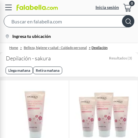
Inicia sesión
Search
Bar
location-
Ingresa tu ubicación
icon
Home
Belleza, higiene y salud - Cuidado personal
Depilación
Depilación - sakura
Resultados
(
3
)
Llega mañana
Retira mañana