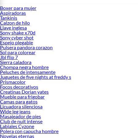
Boxer para mujer
Aspiradoras
Tankinis
Calzon de hilo
Llave inglesa
Sony shake x70d
Sony cyber shot
Espejo plegable
Pulsera pandora corazon
Sol para colorear
Jbl flip 7
Sierra caladora
Chompa negra hombre
Peluches de intensamente
Juguetes de five nights at freddy s
Prismacolor
Focos decorativos
Creatinas Dorian yates
Mueble para frigobar
Camas para gatos
Licuadora silenciosa
Wide leg jeans
Masajeador de pies
Club de nuit intense
Labiales Cyzone
Polera con capucha hombre
Novelas eternas