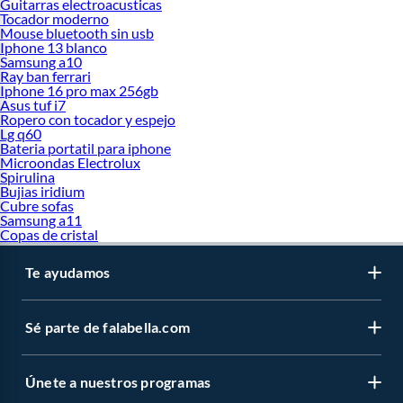
Guitarras electroacusticas
Tocador moderno
Mouse bluetooth sin usb
Iphone 13 blanco
Samsung a10
Ray ban ferrari
Iphone 16 pro max 256gb
Asus tuf i7
Ropero con tocador y espejo
Lg q60
Bateria portatil para iphone
Microondas Electrolux
Spirulina
Bujias iridium
Cubre sofas
Samsung a11
Copas de cristal
Te ayudamos
Sé parte de falabella.com
Únete a nuestros programas