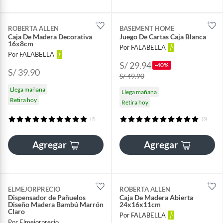
ROBERTA ALLEN
BASEMENT HOME
Caja De Madera Decorativa
Juego De Cartas Caja Blanca
16x8cm
Por FALABELLA
Por FALABELLA
S/ 29.94
-40%
S/ 39.90
S/ 49.90
Llega mañana
Llega mañana
Retira hoy
Retira hoy
(7)
(3)
Agregar
Agregar
ELMEJORPRECIO
ROBERTA ALLEN
Dispensador de Pañuelos
Caja De Madera Abierta
Diseño Madera Bambú Marrón
24x16x11cm
Claro
Por FALABELLA
Por Elmejorprecio