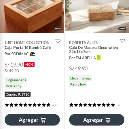
JUST HOME COLLECTION
ROBERTA ALLEN
Caja Porta Té Bambú Café
Caja De Madera Decorativa
22x15x7cm
Por SODIMAC
Por FALABELLA
S/ 19.90
-60%
S/ 49.90
S/ 49.90
Llega mañana
Llega mañana
Retira hoy
Retira hoy
Cupón: JUST10
(214)
(12)
Agregar
Agregar