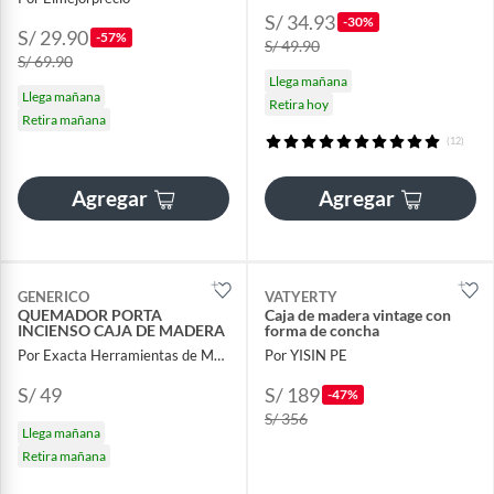
S/ 34.93
-30%
S/ 29.90
-57%
S/ 49.90
S/ 69.90
Llega mañana
Llega mañana
Retira hoy
Retira mañana
(12)
Agregar
Agregar
GENERICO
VATYERTY
QUEMADOR PORTA
Caja de madera vintage con
INCIENSO CAJA DE MADERA
forma de concha
Por Exacta Herramientas de Medicion
Por YISIN PE
S/ 49
S/ 189
-47%
S/ 356
Llega mañana
Retira mañana