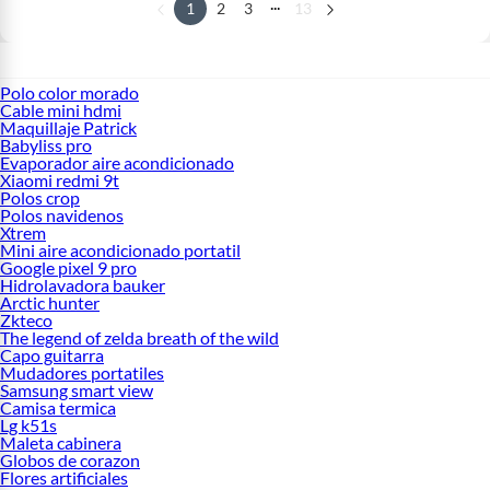
...
1
2
3
13
Polo color morado
Cable mini hdmi
Maquillaje Patrick
Babyliss pro
Evaporador aire acondicionado
Xiaomi redmi 9t
Polos crop
Polos navidenos
Xtrem
Mini aire acondicionado portatil
Google pixel 9 pro
Hidrolavadora bauker
Arctic hunter
Zkteco
The legend of zelda breath of the wild
Capo guitarra
Mudadores portatiles
Samsung smart view
Camisa termica
Lg k51s
Maleta cabinera
Globos de corazon
Flores artificiales