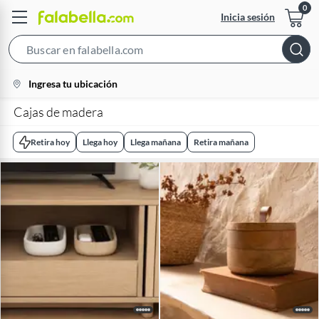
Inicia sesión
Search
Bar
location-
Ingresa tu ubicación
icon
Cajas de madera
Retira hoy
Llega hoy
Llega mañana
Retira mañana