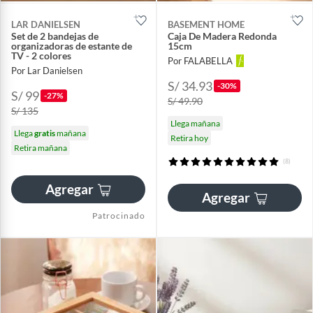
LAR DANIELSEN
BASEMENT HOME
Set de 2 bandejas de
Caja De Madera Redonda
organizadoras de estante de
15cm
TV - 2 colores
Por FALABELLA
Por Lar Danielsen
S/ 34.93
-30%
S/ 99
-27%
S/ 49.90
S/ 135
Llega mañana
Llega
gratis
mañana
Retira hoy
Retira mañana
(8)
Agregar
Agregar
Patrocinado