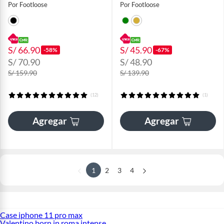
Por Footloose
Por Footloose
S/ 66.90
S/ 45.90
-58%
-67%
S/ 70.90
S/ 48.90
S/ 159.90
S/ 139.90
(12)
(1)
Agregar
Agregar
1
2
3
4
Case iphone 11 pro max
Valentino born in roma intense