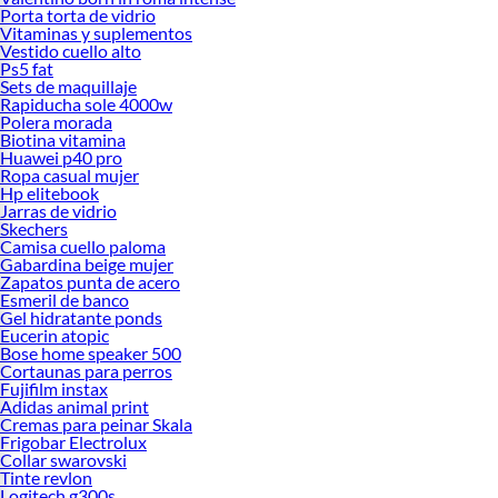
Porta torta de vidrio
Vitaminas y suplementos
Vestido cuello alto
Ps5 fat
Sets de maquillaje
Rapiducha sole 4000w
Polera morada
Biotina vitamina
Huawei p40 pro
Ropa casual mujer
Hp elitebook
Jarras de vidrio
Skechers
Camisa cuello paloma
Gabardina beige mujer
Zapatos punta de acero
Esmeril de banco
Gel hidratante ponds
Eucerin atopic
Bose home speaker 500
Cortaunas para perros
Fujifilm instax
Adidas animal print
Cremas para peinar Skala
Frigobar Electrolux
Collar swarovski
Tinte revlon
Logitech g300s