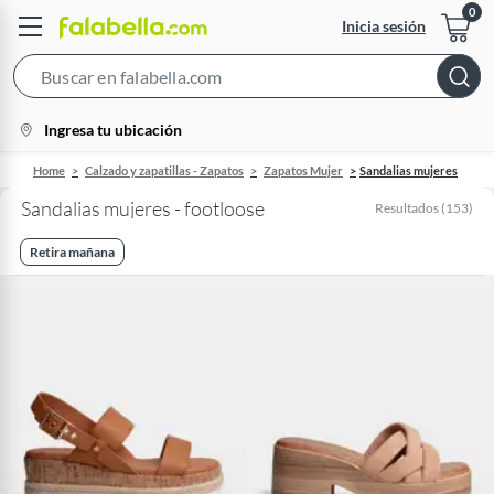
Inicia sesión
Search
Bar
location-
Ingresa tu ubicación
icon
Home
Calzado y zapatillas - Zapatos
Zapatos Mujer
Sandalias mujeres
Sandalias mujeres - footloose
Resultados
(
153
)
Retira mañana