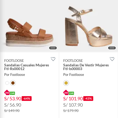
FOOTLOOSE
FOOTLOOSE
Sandalias Casuales Mujeres
Sandalias De Vestir Mujeres
Ftl-Rs00012
Ftl-Is00003
Por Footloose
Por Footloose
S/ 53.90
S/ 101.90
-64%
-43%
S/ 56.90
S/ 107.90
S/ 149.90
S/ 179.90