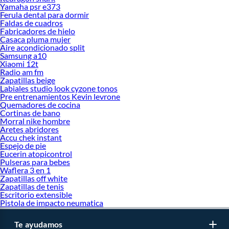
Yamaha psr e373
Ferula dental para dormir
Faldas de cuadros
Fabricadores de hielo
Casaca pluma mujer
Aire acondicionado split
Samsung a10
Xiaomi 12t
Radio am fm
Zapatillas beige
Labiales studio look cyzone tonos
Pre entrenamientos Kevin levrone
Quemadores de cocina
Cortinas de bano
Morral nike hombre
Aretes abridores
Accu chek instant
Espejo de pie
Eucerin atopicontrol
Pulseras para bebes
Waflera 3 en 1
Zapatillas off white
Zapatillas de tenis
Escritorio extensible
Pistola de impacto neumatica
Te ayudamos