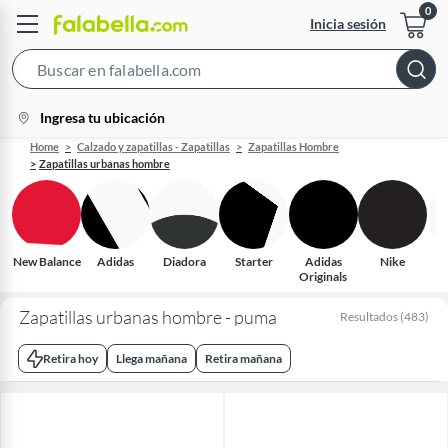
Inicia sesión
Search
Bar
location-
Ingresa tu ubicación
icon
Home
Calzado y zapatillas - Zapatillas
Zapatillas Hombre
Zapatillas urbanas hombre
New Balance
Adidas
Diadora
Starter
Adidas
Nike
R
Originals
Zapatillas urbanas hombre - puma
Resultados
(
483
)
Retira hoy
Llega mañana
Retira mañana