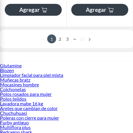
Agregar
Agregar
...
1
2
3
11
Glutamine
Biozen
Limpiador facial para piel mixta
Muñecas bratz
Mocasines hombre
Colchonetas
Polos rosados para mujer
Polos tejidos
Lavadora mabe 16 kg
Aretes que cambian de color
Chuchuhuasi
Poleras con cierre para mujer
Furby antiguo
Multiflora plus
Redragon shark