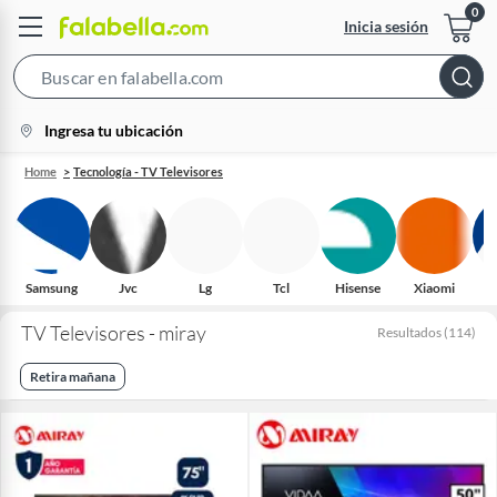
Inicia sesión
Search
Bar
location-
Ingresa tu ubicación
icon
Home
Tecnología - TV Televisores
Samsung
Jvc
Lg
Tcl
Hisense
Xiaomi
H
TV Televisores - miray
Resultados
(
114
)
Retira mañana