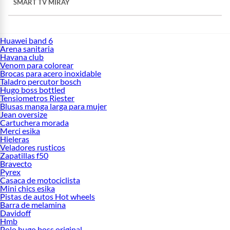
SMART TV MIRAY
Huawei band 6
Arena sanitaria
Havana club
Venom para colorear
Brocas para acero inoxidable
Taladro percutor bosch
Hugo boss bottled
Tensiometros Riester
Blusas manga larga para mujer
Jean oversize
Cartuchera morada
Merci esika
Hieleras
Veladores rusticos
Zapatillas f50
Bravecto
Pyrex
Casaca de motociclista
Mini chics esika
Pistas de autos Hot wheels
Barra de melamina
Davidoff
Hmb
Polo hugo boss original