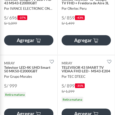
43 MS43-E2000GBT
TV FHD + Freidora de Aire 3L
Por IVANCE ELECTRONIC ONLINE
Por Ofertec Peru
S/ 696
S/ 859
-37%
-43%
S/ 1,099
S/ 1,499
Agregar
Agregar
MIRAY
MIRAY
Televisor LED 4K UHD Smart
TELEVISOR 43 SMART TV
50 MK50-E2000GBT
VIDAA FHD LED - MS43-E204
Por Grupo Morales
Por TEC DTEEC
S/ 999
S/ 899
-31%
S/ 1,299
Retira mañana
Retira mañana
Agregar
Agregar