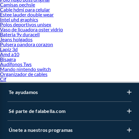
Camisas oechsle
Cable hdmi para celular
Estee lauder double wear
Intel uhd graphics
Polos deportivos unisex
Vaso de licuadora oster vidrio
Bateria 9v duracell
Jeans holgados
Pulsera pandora corazon
Lapiz 3d
Amd a10
Bisagra
Audifonos Tws
Mando nintendo switch
Organizador de cables
Cif
Te ayudamos
Sé parte de falabella.com
Únete a nuestros programas