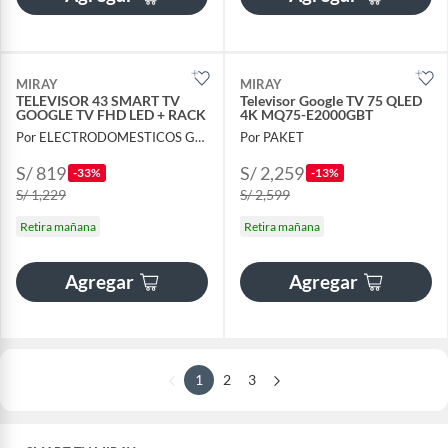
MIRAY
MIRAY
TELEVISOR 43 SMART TV
Televisor Google TV 75 QLED
GOOGLE TV FHD LED + RACK
4K MQ75-E2000GBT
Por ELECTRODOMESTICOS GALEXA
Por PAKET
S/ 819
S/ 2,259
-33%
-13%
S/ 1,229
S/ 2,599
Retira mañana
Retira mañana
Agregar
Agregar
1
2
3