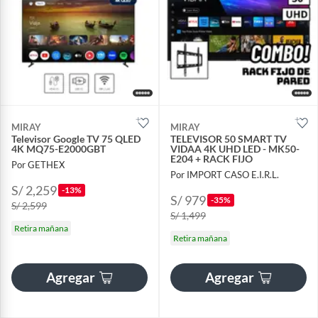
MIRAY
MIRAY
Televisor Google TV 75 QLED
TELEVISOR 50 SMART TV
4K MQ75-E2000GBT
VIDAA 4K UHD LED - MK50-
E204 + RACK FIJO
Por GETHEX
Por IMPORT CASO E.I.R.L.
S/ 2,259
-13%
S/ 979
-35%
S/ 2,599
S/ 1,499
Retira mañana
Retira mañana
Agregar
Agregar