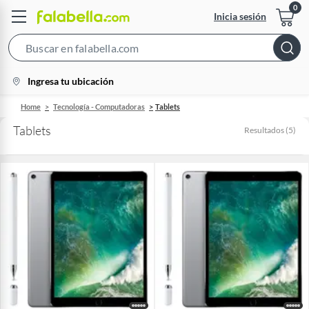
Inicia sesión
Search
Bar
location-
Ingresa tu ubicación
icon
Home
Tecnología - Computadoras
Tablets
Tablets
Resultados
(
5
)