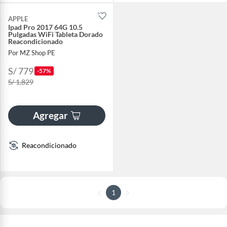
APPLE
Ipad Pro 2017 64G 10.5
Pulgadas WiFi Tableta Dorado
Reacondicionado
Por MZ Shop PE
S/ 779
-57%
S/ 1,829
Agregar
Reacondicionado
1