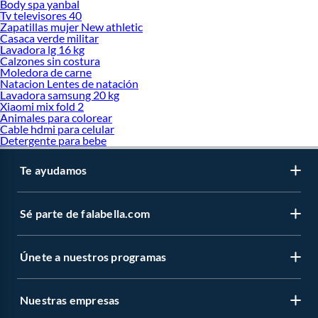
Body spa yanbal
Tv televisores 40
Zapatillas mujer New athletic
Casaca verde militar
Lavadora lg 16 kg
Calzones sin costura
Moledora de carne
Natacion Lentes de natación
Lavadora samsung 20 kg
Xiaomi mix fold 2
Animales para colorear
Cable hdmi para celular
Detergente para bebe
Te ayudamos
Sé parte de falabella.com
Únete a nuestros programas
Nuestras empresas