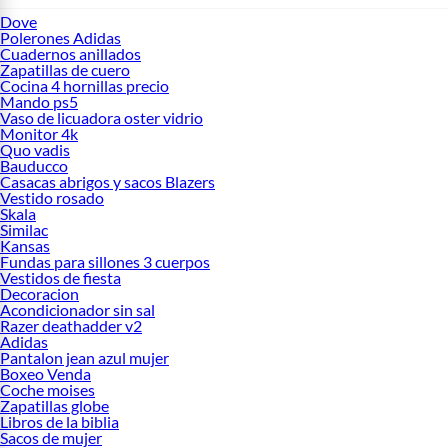
Dove
Polerones Adidas
Cuadernos anillados
Zapatillas de cuero
Cocina 4 hornillas precio
Mando ps5
Vaso de licuadora oster vidrio
Monitor 4k
Quo vadis
Bauducco
Casacas abrigos y sacos Blazers
Vestido rosado
Skala
Similac
Kansas
Fundas para sillones 3 cuerpos
Vestidos de fiesta
Decoracion
Acondicionador sin sal
Razer deathadder v2
Adidas
Pantalon jean azul mujer
Boxeo Venda
Coche moises
Zapatillas globe
Libros de la biblia
Sacos de mujer