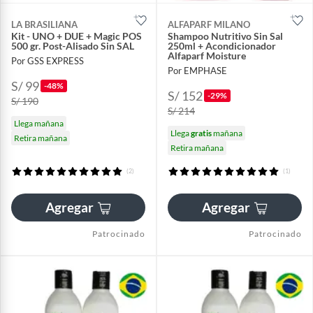
LA BRASILIANA
ALFAPARF MILANO
Kit - UNO + DUE + Magic POS
Shampoo Nutritivo Sin Sal
500 gr. Post-Alisado Sin SAL
250ml + Acondicionador
Alfaparf Moisture
Por GSS EXPRESS
Por EMPHASE
S/ 99
-48%
S/ 152
-29%
S/ 190
S/ 214
Llega mañana
Llega
gratis
mañana
Retira mañana
Retira mañana
(2)
(1)
Agregar
Agregar
Patrocinado
Patrocinado