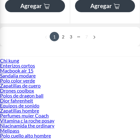
Agregar
Agregar
...
1
2
3
7
Chi kung
Enterizos cortos
Macbook air 15
Sandalia modare
Polo color verde
Zapatillas de cuero
Drones coolbox
Polos de dragon ball
Dior fahrenheit
Equipos de sonido
Zapatillas hombre
Perfumes mujer Coach
Vitamina c la roche posay
Niacinamida the ordinary
Melipass
Polo cuello alto hombre