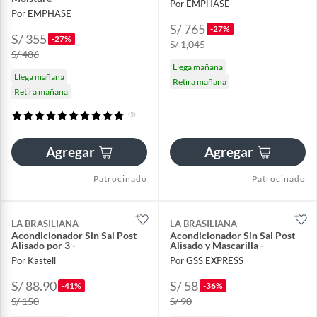
Por EMPHASE
Por EMPHASE
S/ 765
-27%
S/ 355
-27%
S/ 1,045
S/ 486
Llega mañana
Llega mañana
Retira mañana
Retira mañana
(5)
Agregar
Agregar
Patrocinado
Patrocinado
LA BRASILIANA
LA BRASILIANA
Acondicionador Sin Sal Post
Acondicionador Sin Sal Post
Alisado por 3 -
Alisado y Mascarilla -
Por Kastell
Por GSS EXPRESS
S/ 88.90
S/ 58
-41%
-36%
S/ 150
S/ 90