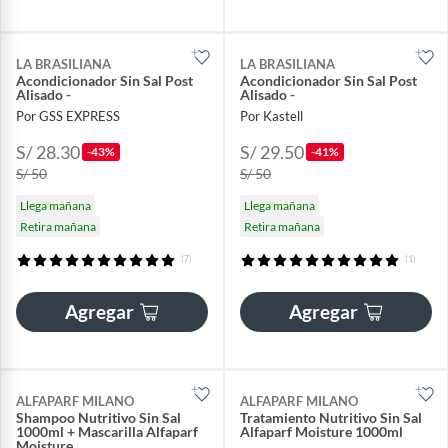
LA BRASILIANA
LA BRASILIANA
Acondicionador Sin Sal Post
Acondicionador Sin Sal Post
Alisado -
Alisado -
Por GSS EXPRESS
Por Kastell
S/ 28.30
S/ 29.50
-43%
-41%
S/ 50
S/ 50
Llega mañana
Llega mañana
Retira mañana
Retira mañana
(7)
(1)
Agregar
Agregar
ALFAPARF MILANO
ALFAPARF MILANO
Shampoo Nutritivo Sin Sal
Tratamiento Nutritivo Sin Sal
1000ml + Mascarilla Alfaparf
Alfaparf Moisture 1000ml
Moisture