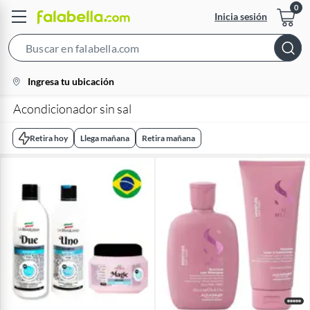
Inicia sesión
Search
Bar
location-
Ingresa tu ubicación
icon
Acondicionador sin sal
Retira hoy
Llega mañana
Retira mañana