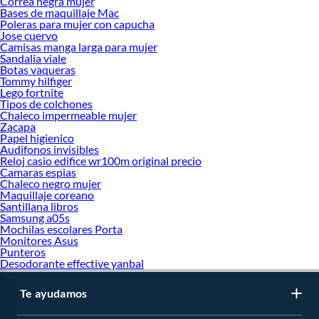
Correa negra mujer
Bases de maquillaje Mac
Poleras para mujer con capucha
Jose cuervo
Camisas manga larga para mujer
Sandalia viale
Botas vaqueras
Tommy hilfiger
Lego fortnite
Tipos de colchones
Chaleco impermeable mujer
Zacapa
Papel higienico
Audifonos invisibles
Reloj casio edifice wr100m original precio
Camaras espias
Chaleco negro mujer
Maquillaje coreano
Santillana libros
Samsung a05s
Mochilas escolares Porta
Monitores Asus
Punteros
Desodorante effective yanbal
Te ayudamos