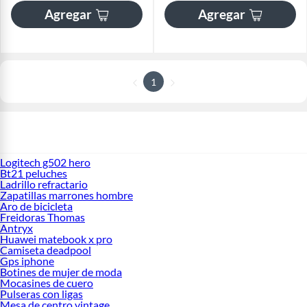
Agregar
Agregar
1
Logitech g502 hero
Bt21 peluches
Ladrillo refractario
Zapatillas marrones hombre
Aro de bicicleta
Freidoras Thomas
Antryx
Huawei matebook x pro
Camiseta deadpool
Gps iphone
Botines de mujer de moda
Mocasines de cuero
Pulseras con ligas
Mesa de centro vintage