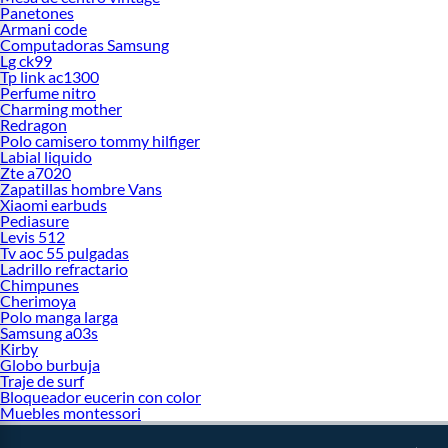
Panetones
Armani code
Computadoras Samsung
Lg ck99
Tp link ac1300
Perfume nitro
Charming mother
Redragon
Polo camisero tommy hilfiger
Labial liquido
Zte a7020
Zapatillas hombre Vans
Xiaomi earbuds
Pediasure
Levis 512
Tv aoc 55 pulgadas
Ladrillo refractario
Chimpunes
Cherimoya
Polo manga larga
Samsung a03s
Kirby
Globo burbuja
Traje de surf
Bloqueador eucerin con color
Muebles montessori