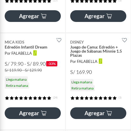
(17)
(5)
Agregar
Agregar
MICA KIDS
DISNEY
Edredón Infantil Dream
Juego de Cama: Edredón +
Juego de Sábanas Minnie 1.5
Por FALABELLA
Plazas
Por FALABELLA
S/ 79.90 - S/ 89.90
-33%
S/ 119.90 - S/ 129.90
S/ 169.90
Llega mañana
Llega mañana
Retira mañana
Retira mañana
(24)
(3)
Agregar
Agregar