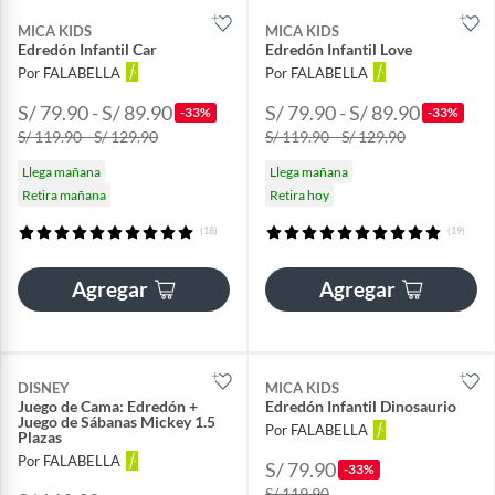
MICA KIDS
MICA KIDS
Edredón Infantil Car
Edredón Infantil Love
Por FALABELLA
Por FALABELLA
S/ 79.90 - S/ 89.90
S/ 79.90 - S/ 89.90
-33%
-33%
S/ 119.90 - S/ 129.90
S/ 119.90 - S/ 129.90
Llega mañana
Llega mañana
Retira mañana
Retira hoy
(18)
(19)
Agregar
Agregar
DISNEY
MICA KIDS
Juego de Cama: Edredón +
Edredón Infantil Dinosaurio
Juego de Sábanas Mickey 1.5
Por FALABELLA
Plazas
Por FALABELLA
S/ 79.90
-33%
S/ 119.90