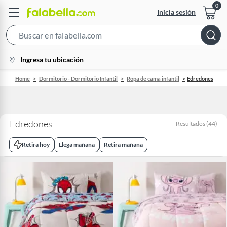
Inicia sesión
Search
Bar
location-
Ingresa tu ubicación
icon
Home
Dormitorio - Dormitorio Infantil
Ropa de cama infantil
Edredones
Edredones
Resultados
(
44
)
Retira hoy
Llega mañana
Retira mañana