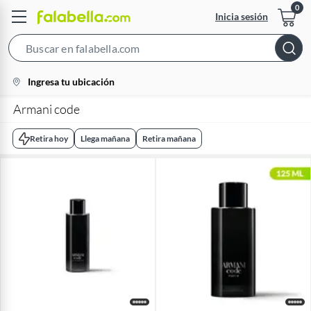
Inicia sesión
Search
Bar
location-
Ingresa tu ubicación
icon
Armani code
Retira hoy
Llega mañana
Retira mañana