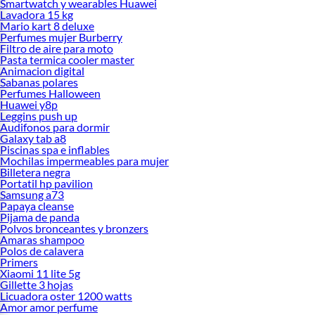
Smartwatch y wearables Huawei
Lavadora 15 kg
Mario kart 8 deluxe
Perfumes mujer Burberry
Filtro de aire para moto
Pasta termica cooler master
Animacion digital
Sabanas polares
Perfumes Halloween
Huawei y8p
Leggins push up
Audifonos para dormir
Galaxy tab a8
Piscinas spa e inflables
Mochilas impermeables para mujer
Billetera negra
Portatil hp pavilion
Samsung a73
Papaya cleanse
Pijama de panda
Polvos bronceantes y bronzers
Amaras shampoo
Polos de calavera
Primers
Xiaomi 11 lite 5g
Gillette 3 hojas
Licuadora oster 1200 watts
Amor amor perfume