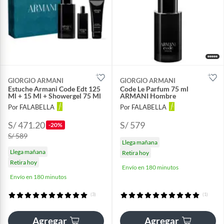
GIORGIO ARMANI
GIORGIO ARMANI
Estuche Armani Code Edt 125
Code Le Parfum 75 ml
Ml + 15 Ml + Showergel 75 Ml
ARMANI Hombre
Por FALABELLA
Por FALABELLA
S/ 471.20
S/ 579
-20%
S/ 589
Llega mañana
Llega mañana
Retira hoy
Retira hoy
Envío en 180 minutos
Envío en 180 minutos
(3)
(1)
Agregar
Agregar