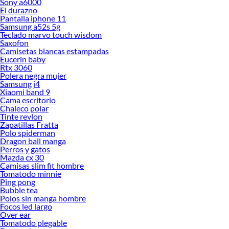
Sony a6000
El durazno
Pantalla iphone 11
Samsung a52s 5g
Teclado marvo touch wisdom
Saxofon
Camisetas blancas estampadas
Eucerin baby
Rtx 3060
Polera negra mujer
Samsung j4
Xiaomi band 9
Cama escritorio
Chaleco polar
Tinte revlon
Zapatillas Fratta
Polo spiderman
Dragon ball manga
Perros y gatos
Mazda cx 30
Camisas slim fit hombre
Tomatodo minnie
Ping pong
Bubble tea
Polos sin manga hombre
Focos led largo
Over ear
Tomatodo plegable