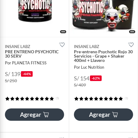
INSANE LABZ
INSANE LABZ
PRE ENTRENO PSYCHOTIC
Pre-entreno Psychotic Rojo 30
30 SERV
Servicios - Grape + Shaker
400ml + Llavero
Por PLANETA FITNESS
Por Luc Nutrition
S/ 139
-44%
S/ 154
-62%
S/ 250
S/ 409
(5)
(1)
Agregar
Agregar