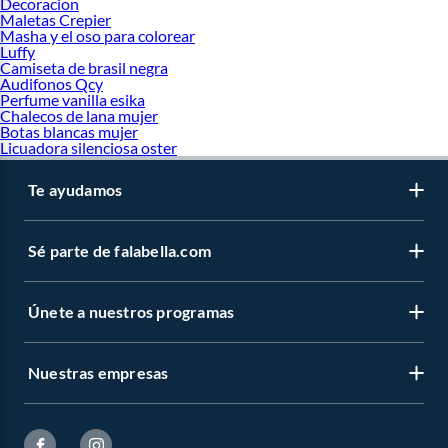
Decoracion
Maletas Crepier
Masha y el oso para colorear
Luffy
Camiseta de brasil negra
Audifonos Qcy
Perfume vanilla esika
Chalecos de lana mujer
Botas blancas mujer
Licuadora silenciosa oster
Te ayudamos
Sé parte de falabella.com
Únete a nuestros programas
Nuestras empresas