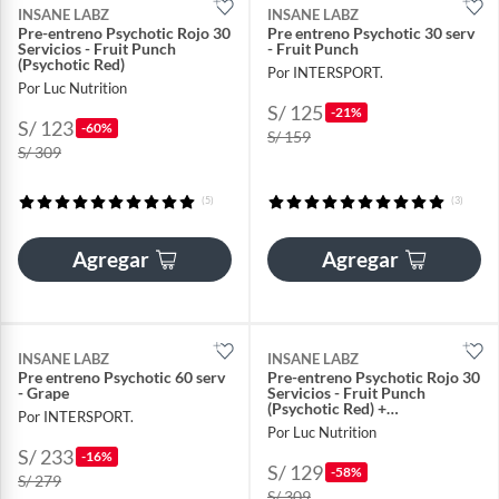
INSANE LABZ
INSANE LABZ
Pre-entreno Psychotic Rojo 30
Pre entreno Psychotic 30 serv
Servicios - Fruit Punch
- Fruit Punch
(Psychotic Red)
Por INTERSPORT.
Por Luc Nutrition
S/ 125
-21%
S/ 123
-60%
S/ 159
S/ 309
(5)
(3)
Agregar
Agregar
INSANE LABZ
INSANE LABZ
Pre entreno Psychotic 60 serv
Pre-entreno Psychotic Rojo 30
- Grape
Servicios - Fruit Punch
(Psychotic Red) +
Por INTERSPORT.
Portaproteina
Por Luc Nutrition
S/ 233
-16%
S/ 129
-58%
S/ 279
S/ 309