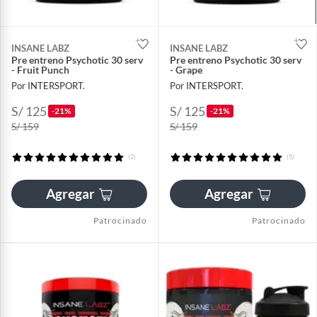
INSANE LABZ
INSANE LABZ
Pre entreno Psychotic 30 serv
Pre entreno Psychotic 30 serv
- Fruit Punch
- Grape
Por INTERSPORT.
Por INTERSPORT.
S/ 125
S/ 125
-21%
-21%
S/ 159
S/ 159
(2)
(5)
Agregar
Agregar
Patrocinado
Patrocinado