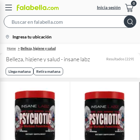
Inicia sesión
Search
Bar
location-
Ingresa tu ubicación
icon
Home
Belleza, higiene y salud
Belleza, higiene y salud - insane labz
Resultados
(
229
)
Llega mañana
Retira mañana