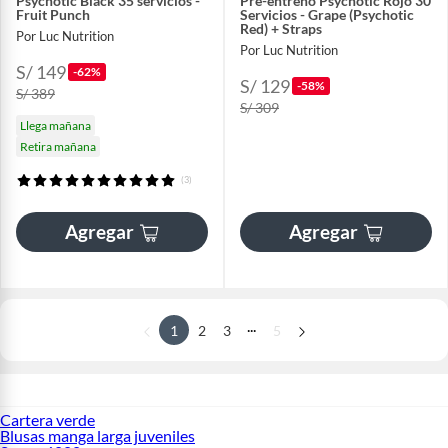
Psychotic Black 35 servicios -
Pre-entreno Psychotic Rojo 30
Fruit Punch
Servicios - Grape (Psychotic
Red) + Straps
Por Luc Nutrition
Por Luc Nutrition
S/ 149
-62%
S/ 129
-58%
S/ 389
S/ 309
Llega mañana
Retira mañana
(3)
Agregar
Agregar
...
1
2
3
5
Cartera verde
Blusas manga larga juveniles