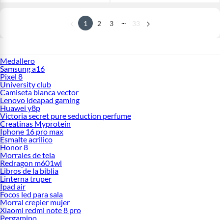
...
1
2
3
33
Medallero
Samsung a16
Pixel 8
University club
Camiseta blanca vector
Lenovo ideapad gaming
Huawei y8p
Victoria secret pure seduction perfume
Creatinas Myprotein
Iphone 16 pro max
Esmalte acrilico
Honor 8
Morrales de tela
Redragon m601wl
Libros de la biblia
Linterna truper
Ipad air
Focos led para sala
Morral crepier mujer
Xiaomi redmi note 8 pro
Pergamino