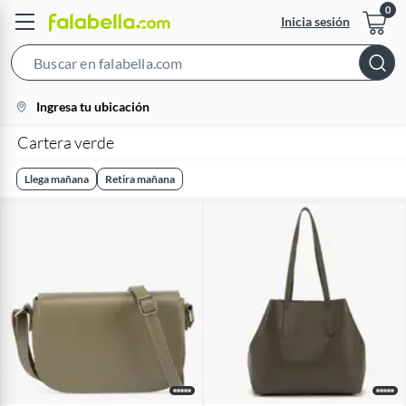
Inicia sesión
Search
Bar
location-
Ingresa tu ubicación
icon
Cartera verde
Llega mañana
Retira mañana