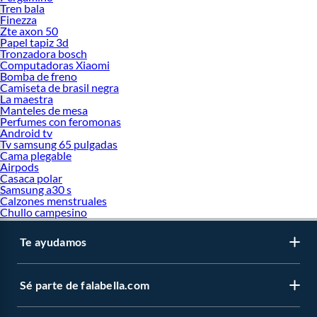
Tren bala
Finezza
Zte axon 50
Papel tapiz 3d
Tronzadora bosch
Computadoras Xiaomi
Bomba de freno
Camiseta de brasil negra
La maestra
Manteles de mesa
Perfumes con feromonas
Android tv
Tv samsung 65 pulgadas
Cama plegable
Airpods
Casaca polar
Samsung a30 s
Calzones menstruales
Chullo campesino
Te ayudamos
Sé parte de falabella.com