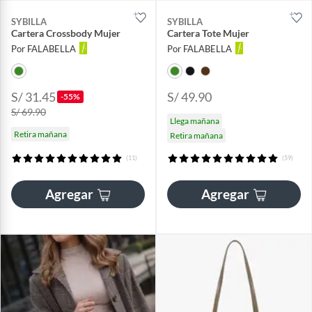
SYBILLA
SYBILLA
Cartera Crossbody Mujer
Cartera Tote Mujer
Por FALABELLA
Por FALABELLA
S/ 31.45
S/ 49.90
-55%
S/ 69.90
Llega mañana
Retira mañana
Retira mañana
(11)
(59)
Agregar
Agregar