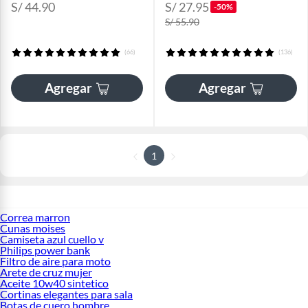
S/ 44.90
S/ 27.95
-50%
S/ 55.90
(66)
(136)
Agregar
Agregar
1
Correa marron
Cunas moises
Camiseta azul cuello v
Philips power bank
Filtro de aire para moto
Arete de cruz mujer
Aceite 10w40 sintetico
Cortinas elegantes para sala
Botas de cuero hombre