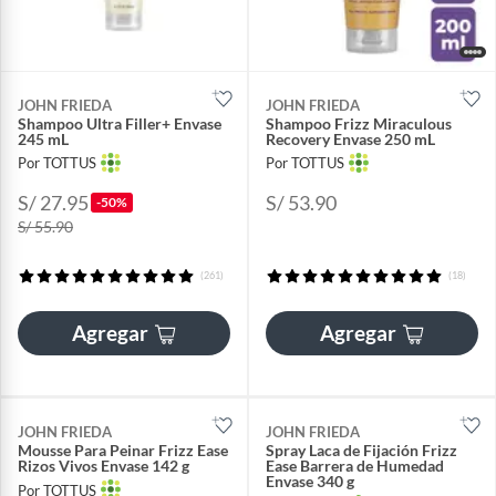
JOHN FRIEDA
JOHN FRIEDA
Shampoo Ultra Filler+ Envase
Shampoo Frizz Miraculous
245 mL
Recovery Envase 250 mL
Por TOTTUS
Por TOTTUS
S/ 27.95
S/ 53.90
-50%
S/ 55.90
(261)
(18)
Agregar
Agregar
JOHN FRIEDA
JOHN FRIEDA
Mousse Para Peinar Frizz Ease
Spray Laca de Fijación Frizz
Rizos Vivos Envase 142 g
Ease Barrera de Humedad
Envase 340 g
Por TOTTUS