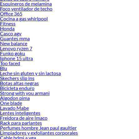
Esquineros de melamina
Foco ventilador de techo
Office 365
Cocina a gas whirlpool
Fitness
Honda
Casco agv
Guantes mma
New balance
Lenovo ryzen 7
Funko goku
Iphone 15 ultra
Too faced
Blu
Leche sin gluten y sin lactosa
Skechers slip ins
Botas altas negras
Bicicleta enduro
Strong with you armani
Algodon pima
One blade
Lavado Mabe
Lentes inteligentes
Freidora de aire Imaco
Rack para parlantes
Perfumes hombre Jean paul gaultier
Limpiadores y exfoliantes corporales
Cable hdmi a vga