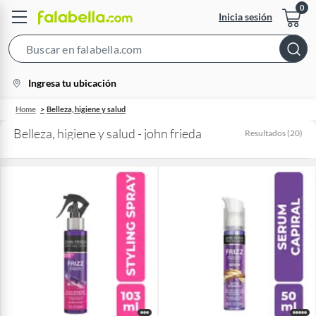
Inicia sesión
Search
Bar
location-
Ingresa tu ubicación
icon
Home
Belleza, higiene y salud
Belleza, higiene y salud - john frieda
Resultados
(
20
)