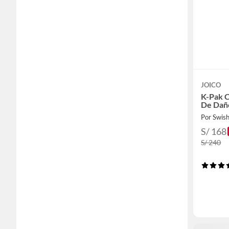
JOICO
K-Pak 
De Dañ
Por Swis
S/ 168
S/ 240