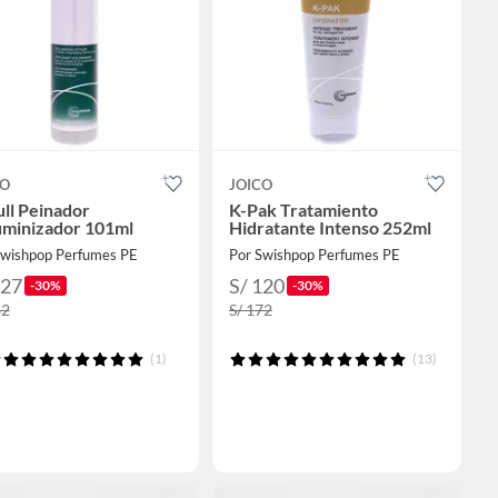
CO
JOICO
ull Peinador
K-Pak Tratamiento
uminizador 101ml
Hidratante Intenso 252ml
Swishpop Perfumes PE
Por Swishpop Perfumes PE
127
S/ 120
-30%
-30%
82
S/ 172
(1)
(13)