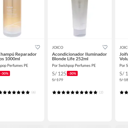
JOICO
JOI
Champú Reparador
Acondicionador Iluminador
Joif
os 1000ml
Blonde Life 252ml
Vol
hpop Perfumes PE
Por Swishpop Perfumes PE
Por 
S/ 125
S/ 
-30%
-30%
S/ 179
S/ 1
(6)
(2)