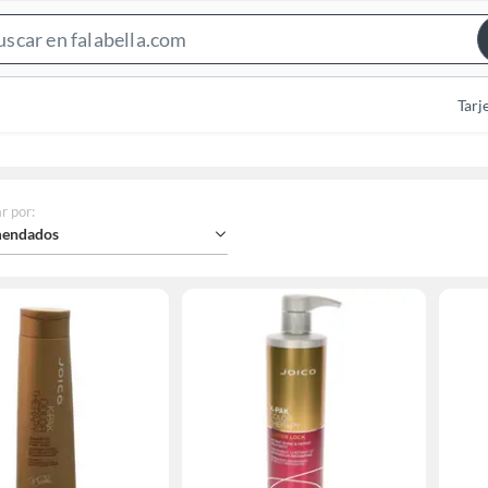
Search
Bar
Tarj
r por
:
endados