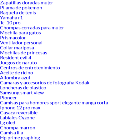
Zapatillas doradas mujer
Pijama de pokemon
Raqueta de tenis
Yamaha r1
Tcl 10 pro
Chompas cerradas para mujer
Mochila para gatos
Prismacolor
Ventilador personal
Collar mariposa
Mochilas de princesas
Resident evil 4
Juegos de naruto
Centros de entretenimiento
Aceite de ricino
Alfombra azul
Camaras y accesorios de fotografia Kodak
Loncheras de plastico
Samsung smart view
Pioneer
Camisas para hombres sport elegante manga corta
Iphone 12 pro max
Casaca reversible
Labiales Cyzone
Lg oled
Chompa marron
Camisa lila
Hp prime graphing