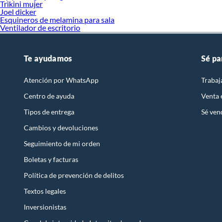
Trikini mujer
Joel dicker
Esquineros de melamina para sala
Ventilador de escritorio
Te ayudamos
Sé pa
Atención por WhatsApp
Trabaj
Centro de ayuda
Venta
Tipos de entrega
Sé ven
Cambios y devoluciones
Seguimiento de mi orden
Boletas y facturas
Política de prevención de delitos
Textos legales
Inversionistas