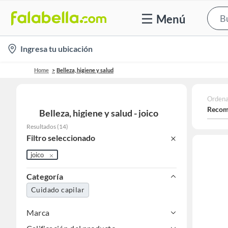
Menú
location-
Ingresa tu ubicación
icon
Home
Belleza, higiene y salud
Ordena
Recom
Belleza, higiene y salud - joico
Resultados
(
14
)
Filtro seleccionado
joico
Categoría
Cuidado capilar
Marca