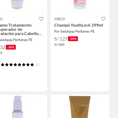
CO
JOICO
samo Tratamiento
Champú YouthLock 299ml
uperador de
Por Swishpop Perfumes PE
atación para Cabello
eso y Grueso 252ml
S/ 127
-30%
Swishpop Perfumes PE
S/ 182
132
-30%
89
(2)