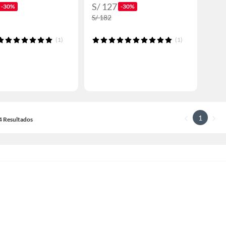
S/ 127
-30%
-30%
S/ 182
(1)
(1)
1
14 Resultados