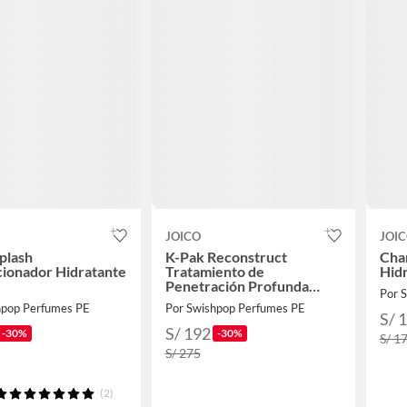
JOICO
JOI
plash
K-Pak Reconstruct
Cha
ionador Hidratante
Tratamiento de
Hid
Penetración Profunda
Por 
1000ml
hpop Perfumes PE
Por Swishpop Perfumes PE
S/ 
S/ 192
-30%
-30%
S/ 1
S/ 275
(2)