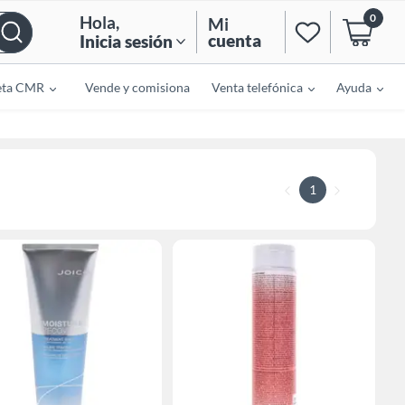
0
Hola
,
Mi
cuenta
Inicia sesión
eta CMR
Vende y comisiona
Venta telefónica
Ayuda
1