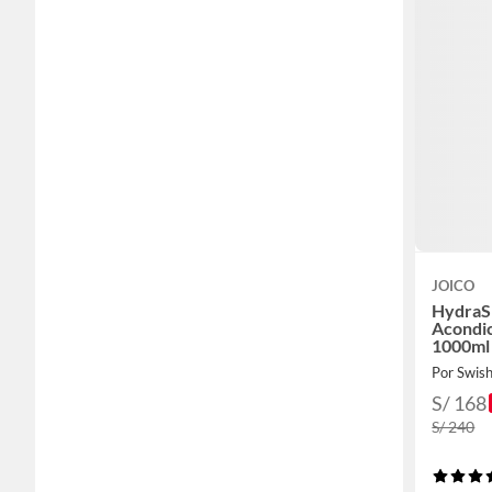
JOICO
HydraS
Acondic
1000ml
Por Swis
S/ 168
S/ 240