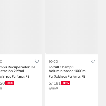
CO
JOICO
mpú Recuperador De
Joifull Champú
ratación 299ml
Voluminizador 1000ml
Swishpop Perfumes PE
Por Swishpop Perfumes PE
120
S/ 181
-30%
-30%
72
S/ 259