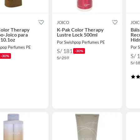
JOICO
JOI
Color Therapy
K-Pak Color Therapy
Bál
o-Joico para
Lustre Lock 500ml
Rec
-10.1oz
Hidr
Por Swishpop Perfumes PE
Gru
hpop Perfumes PE
Por 
S/ 181
-30%
S/ 
-30%
S/ 259
S/ 1