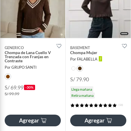
GENERICO
BASEMENT
Chompa de Lana Cuello V
Chompa Mujer
Trenzada con Franjas en
Por FALABELLA
Contraste
Por GRUPO SANTI
S/ 79.90
S/ 69.99
-30%
Llega mañana
S/ 99.99
Retira mañana
(16)
Agregar
Agregar