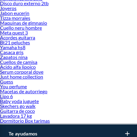
Disco duro externo 2tb
Joyeros
Jabon eucerin
Tizza morrales
Maquinas de gimnasio
Cuello neru hombre
Meta quest 3
Acordes guitarra
Bt21 peluches
Yamaha hs8
Casaca gris
Zapatos nina
Cuellos de camisa
Acido alfa lipoico
Serum corporal dove
Just home collection
Guess
You perfume
Macetas de autorriego
Lipo 6
Baby yoda juguete
Skechers go walk
Guitarra de coco
Lavadora 17 kg
Dormitorio Box tarimas
Te ayudamos