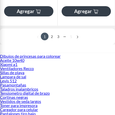
Agregar
Agregar
...
1
2
3
5
Dibujos de princesas para colorear
Aceite 10w40
Xiaomi a1
Ventiladores Recco
Sillas de playa
Lampara de sal
Levis 512
Pasamontañas
Taladros inalambricos
Tensiometro digital de brazo
Cortinas negras
Vestidos de seda largos
Toner para impresora
Cargador para celular
Pantalones tiro bajo