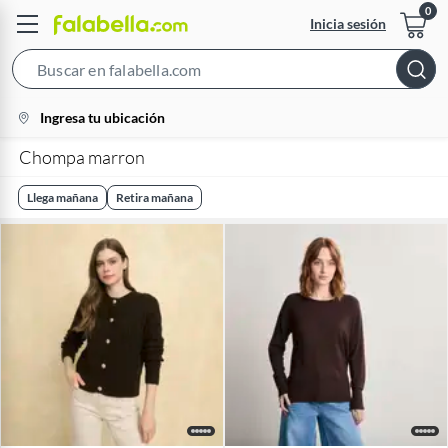
Inicia sesión
Search
Bar
location-
Ingresa tu ubicación
icon
Chompa marron
Llega mañana
Retira mañana