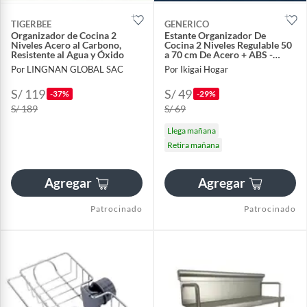
TIGERBEE
GENERICO
Organizador de Cocina 2
Estante Organizador De
Niveles Acero al Carbono,
Cocina 2 Niveles Regulable 50
Resistente al Agua y Óxido
a 70 cm De Acero + ABS -
Blanco
Por LINGNAN GLOBAL SAC
Por Ikigai Hogar
S/ 119
S/ 49
-37%
-29%
S/ 189
S/ 69
Llega mañana
Retira mañana
Agregar
Agregar
Patrocinado
Patrocinado