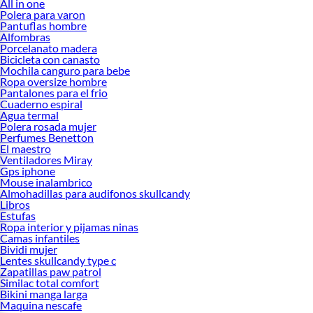
All in one
Polera para varon
Pantuflas hombre
Alfombras
Porcelanato madera
Bicicleta con canasto
Mochila canguro para bebe
Ropa oversize hombre
Pantalones para el frio
Cuaderno espiral
Agua termal
Polera rosada mujer
Perfumes Benetton
El maestro
Ventiladores Miray
Gps iphone
Mouse inalambrico
Almohadillas para audifonos skullcandy
Libros
Estufas
Ropa interior y pijamas ninas
Camas infantiles
Bividi mujer
Lentes skullcandy type c
Zapatillas paw patrol
Similac total comfort
Bikini manga larga
Maquina nescafe