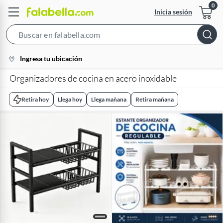
Inicia sesión
Search
Bar
location-
Ingresa tu ubicación
icon
Organizadores de cocina en acero inoxidable
Retira hoy
Llega hoy
Llega mañana
Retira mañana