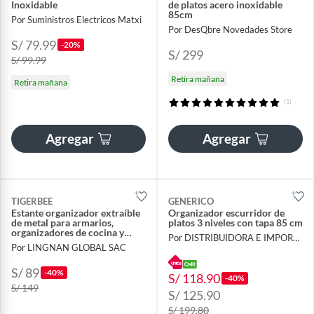
Inoxidable
de platos acero inoxidable
85cm
Por Suministros Electricos Matxi
Por DesQbre Novedades Store
S/ 79.99
-20%
S/ 299
S/ 99.99
Retira mañana
Retira mañana
(1)
Agregar
Agregar
TIGERBEE
GENERICO
Estante organizador extraíble
Organizador escurridor de
de metal para armarios,
platos 3 niveles con tapa 85 cm
organizadores de cocina y
Por DISTRIBUIDORA E IMPORTADORA
baño con cajón deslizante
Por LINGNAN GLOBAL SAC
S/ 89
-40%
S/ 118.90
-40%
S/ 149
S/ 125.90
S/ 199.80