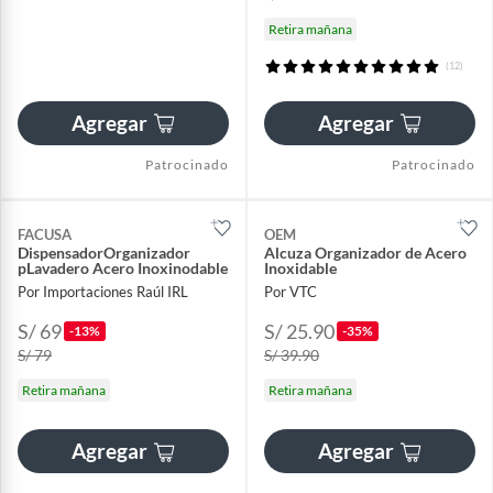
Retira mañana
(12)
Agregar
Agregar
Patrocinado
Patrocinado
FACUSA
OEM
DispensadorOrganizador
Alcuza Organizador de Acero
pLavadero Acero Inoxinodable
Inoxidable
Por Importaciones Raúl IRL
Por VTC
S/ 69
S/ 25.90
-13%
-35%
S/ 79
S/ 39.90
Retira mañana
Retira mañana
Agregar
Agregar