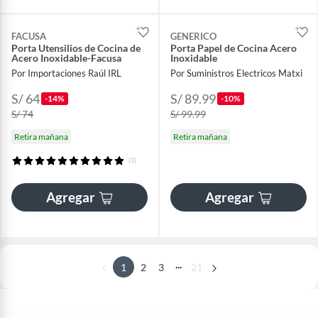
FACUSA
GENERICO
Porta Utensilios de Cocina de
Porta Papel de Cocina Acero
Acero Inoxidable-Facusa
Inoxidable
Por Importaciones Raúl IRL
Por Suministros Electricos Matxi
S/ 64
S/ 89.99
-14%
-10%
S/ 74
S/ 99.99
Retira mañana
Retira mañana
(1)
Agregar
Agregar
...
1
2
3
21