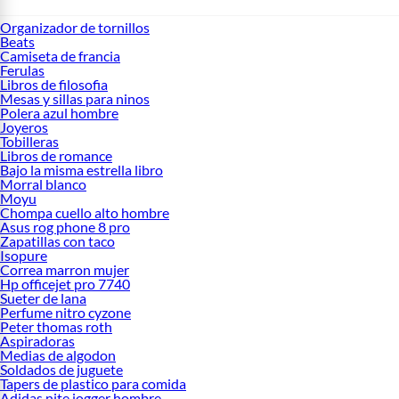
Organizador de tornillos
Beats
Camiseta de francia
Ferulas
Libros de filosofia
Mesas y sillas para ninos
Polera azul hombre
Joyeros
Tobilleras
Libros de romance
Bajo la misma estrella libro
Morral blanco
Moyu
Chompa cuello alto hombre
Asus rog phone 8 pro
Zapatillas con taco
Isopure
Correa marron mujer
Hp officejet pro 7740
Sueter de lana
Perfume nitro cyzone
Peter thomas roth
Aspiradoras
Medias de algodon
Soldados de juguete
Tapers de plastico para comida
Adidas nite jogger hombre