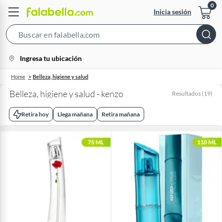
Inicia sesión
Search
Bar
location-
Ingresa tu ubicación
icon
Home
Belleza, higiene y salud
Belleza, higiene y salud - kenzo
Resultados
(
19
)
Retira hoy
Llega mañana
Retira mañana