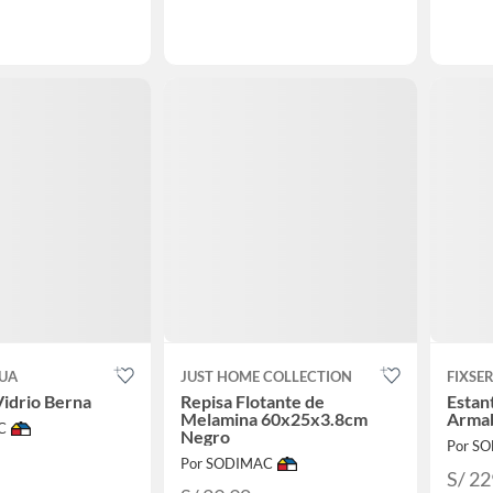
QUA
JUST HOME COLLECTION
FIXSE
Vidrio Berna
Repisa Flotante de
Estan
Melamina 60x25x3.8cm
Arma
C
Negro
Por S
Por SODIMAC
S/ 22