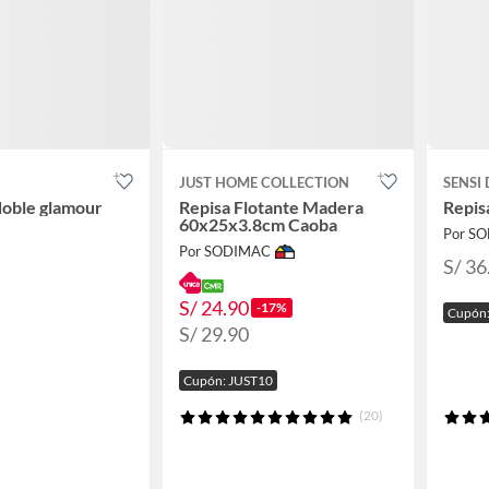
JUST HOME COLLECTION
SENSI
doble glamour
Repisa Flotante Madera
Repis
60x25x3.8cm Caoba
Por S
Por SODIMAC
S/ 36
S/ 24.90
-17%
Cupón:
S/ 29.90
Cupón: JUST10
(20)