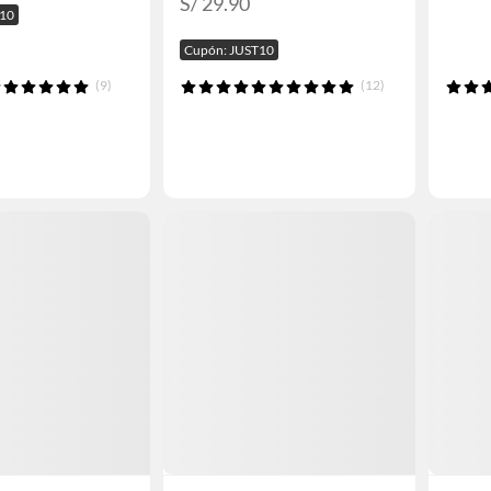
S/ 29.90
I10
Cupón: JUST10
(9)
(12)