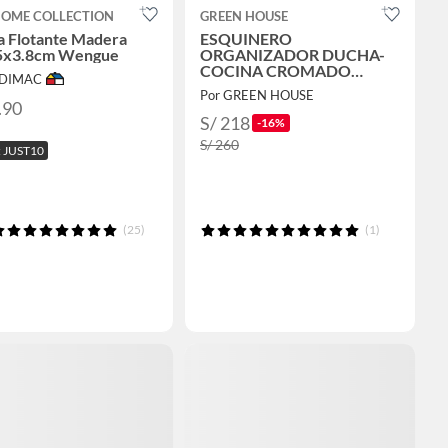
HOME COLLECTION
GREEN HOUSE
a Flotante Madera
ESQUINERO
5x3.8cm Wengue
ORGANIZADOR DUCHA-
COCINA CROMADO
ODIMAC
BRILLANTE ACERO PACK 2
Por GREEN HOUSE
unidades
.90
S/ 218
-16%
S/ 260
 JUST10
(25)
(1)