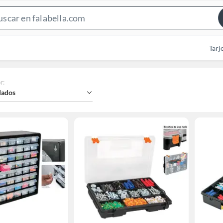
Search
Bar
Tarj
r
:
ados