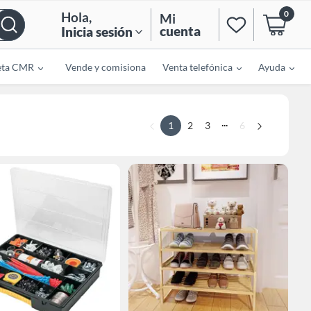
0
Hola
,
Mi
cuenta
Inicia sesión
eta CMR
Vende y comisiona
Venta telefónica
Ayuda
...
1
2
3
6