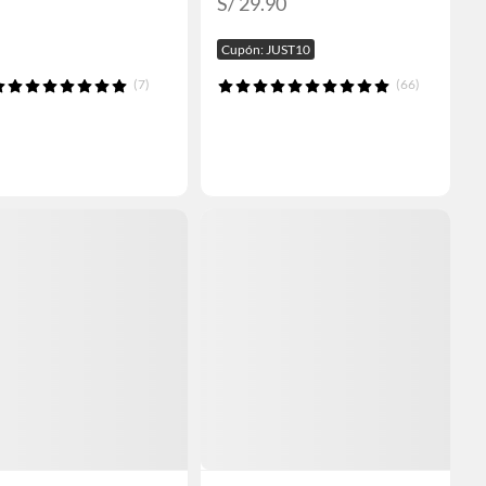
S/ 29.90
Cupón: JUST10
(7)
(66)