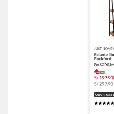
JUST HOME 
Estante li
Rockford
Por SODIMA
S/ 199.90
S/ 299.90
Cupón: JUST