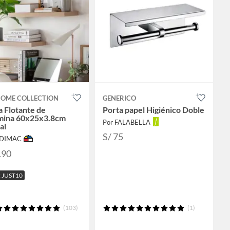
HOME COLLECTION
GENERICO
a Flotante de
Porta papel Higiénico Doble
mina 60x25x3.8cm
Por FALABELLA
al
S/ 75
ODIMAC
.90
 JUST10
(103)
(1)