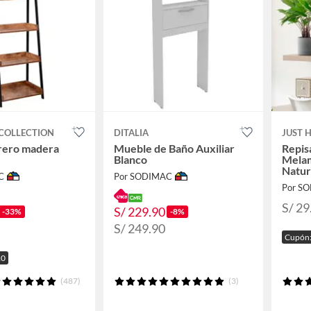
COLLECTION
DITALIA
JUST 
brero madera
Mueble de Baño Auxiliar
Repis
Blanco
Mela
Natur
C
Por SODIMAC
Por S
S/ 29
S/ 229.90
-33%
-8%
S/ 249.90
Cupón:
10
(487)
(3)