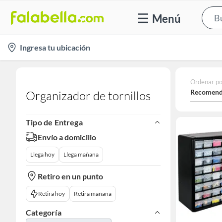
Menú
location-
Ingresa tu ubicación
icon
Ordenar po
Recomend
Organizador de tornillos
Tipo de Entrega
Envío a domicilio
Llega hoy
Llega mañana
Retiro en un punto
Retira hoy
Retira mañana
Categoría