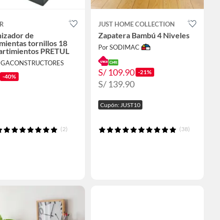
R
JUST HOME COLLECTION
izador de
Zapatera Bambú 4 Niveles
mientas tornillos 18
Por SODIMAC
rtimientos PRETUL
EGACONSTRUCTORES
S/ 109.90
-21%
-40%
S/ 139.90
Cupón: JUST10
(2)
(38)