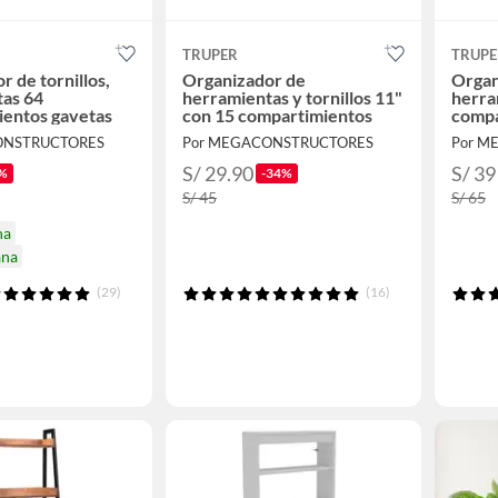
TRUPER
TRUPE
 de tornillos,
Organizador de
Organ
as 64
herramientas y tornillos 11"
herra
entos gavetas
con 15 compartimientos
compa
ONSTRUCTORES
Por MEGACONSTRUCTORES
Por M
S/ 29.90
S/ 39
%
-34%
S/ 45
S/ 65
na
ana
(29)
(16)