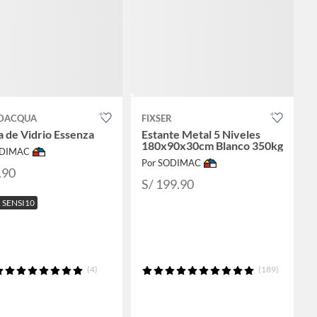
 DACQUA
FIXSER
a de Vidrio Essenza
Estante Metal 5 Niveles
180x90x30cm Blanco 350kg
ODIMAC
Por SODIMAC
.90
S/ 199.90
 SENSI10
(4)
(189)