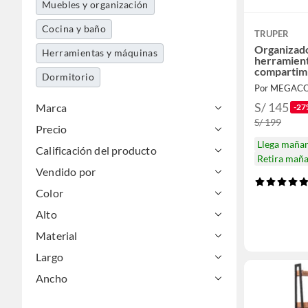
Muebles y organización
Cocina y baño
TRUPER
Organizador
Herramientas y máquinas
herramient
compartimi
Dormitorio
Por MEGAC
S/ 145
Marca
-27
S/ 199
Precio
Llega maña
Calificación del producto
Retira mañ
Vendido por
Color
Alto
Material
Largo
Ancho