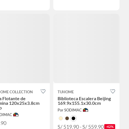
HOME COLLECTION
TUHOME
a Flotante de
Biblioteca Escalera Beijing
mina 120x25x3.8cm
169.9x155.1x30.0cm
o
Por SODIMAC
ODIMAC
.90
S/ 519.90 - S/ 559.90
-42%