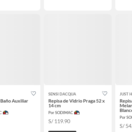
SENSI DACQUA
JUST 
Baño Auxiliar
Repisa de Vidrio Praga 52 x
Repis
14 cm
Mela
Blanc
C
Por SODIMAC
Por S
S/ 119.90
S/ 54