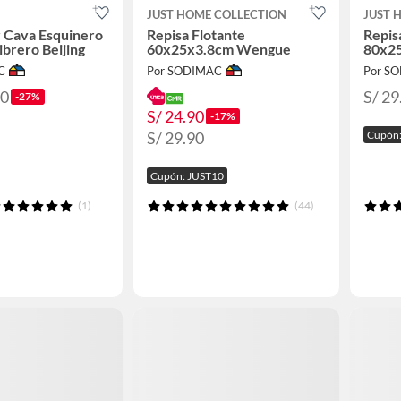
JUST HOME COLLECTION
JUST 
 Cava Esquinero
Repisa Flotante
Repis
ibrero Beijing
60x25x3.8cm Wengue
80x2
C
Por SODIMAC
Por S
90
S/ 29
-27%
S/ 24.90
-17%
S/ 29.90
Cupón:
Cupón: JUST10
(1)
(44)