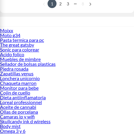
...
1
2
3
8
Moixx
Moto g34
Pasta termica para pc
The great gatsby
Sonic para colorear
Acido folico
Muebles de mimbre
Sellador de bolsas plasticas
Piedra rosada
Zapatillas venus
Lonchera unicornio
Chaqueta marron
Monitor para bebe
Cojin de cuello
Dieta antiinflamatoria
Loreal professionnel
Aceite de cannabi
Ollas de porcelana
Camaras ip y wifi
Skullcandy ink d wireless
Body mist
Omega 3 y 6