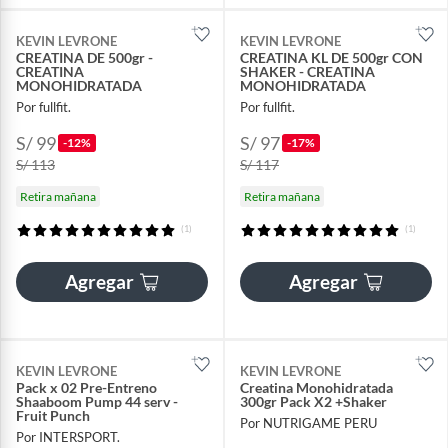
KEVIN LEVRONE
KEVIN LEVRONE
CREATINA DE 500gr -
CREATINA KL DE 500gr CON
CREATINA
SHAKER - CREATINA
MONOHIDRATADA
MONOHIDRATADA
Por fullfit.
Por fullfit.
S/ 99
S/ 97
-12%
-17%
S/ 113
S/ 117
Retira mañana
Retira mañana
(1)
(1)
Agregar
Agregar
KEVIN LEVRONE
KEVIN LEVRONE
Pack x 02 Pre-Entreno
Creatina Monohidratada
Shaaboom Pump 44 serv -
300gr Pack X2 +Shaker
Fruit Punch
Por NUTRIGAME PERU
Por INTERSPORT.