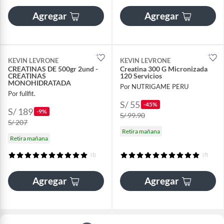
Agregar
Agregar
KEVIN LEVRONE
KEVIN LEVRONE
CREATINAS DE 500gr 2und -
Creatina 300 G Micronizada
CREATINAS
120 Servicios
MONOHIDRATADA
Por NUTRIGAME PERU
Por fullfit.
S/ 55
-45%
S/ 189
-9%
S/ 99.90
S/ 207
Retira mañana
Retira mañana
(1)
(7)
Agregar
Agregar