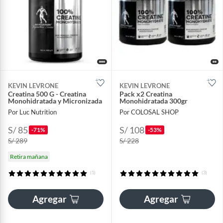
KEVIN LEVRONE
KEVIN LEVRONE
Creatina 500 G - Creatina
Pack x2 Creatina
Monohidratada y Micronizada
Monohidratada 300gr
Por Luc Nutrition
Por COLOSAL SHOP
S/ 85
S/ 108
-71%
-53%
S/ 289
S/ 228
Retira mañana
(1)
(3)
Agregar
Agregar