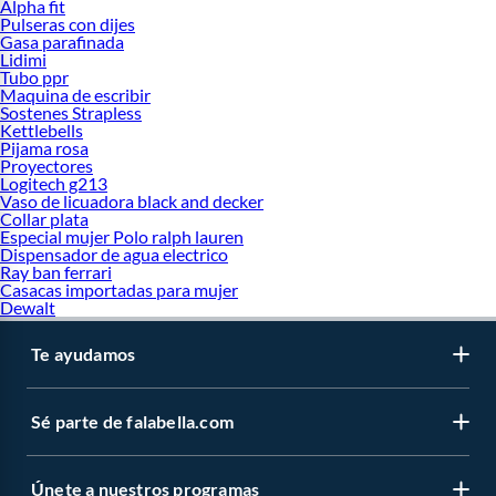
Alpha fit
Pulseras con dijes
Gasa parafinada
Lidimi
Tubo ppr
Maquina de escribir
Sostenes Strapless
Kettlebells
Pijama rosa
Proyectores
Logitech g213
Vaso de licuadora black and decker
Collar plata
Especial mujer Polo ralph lauren
Dispensador de agua electrico
Ray ban ferrari
Casacas importadas para mujer
Dewalt
Te ayudamos
Sé parte de falabella.com
Únete a nuestros programas