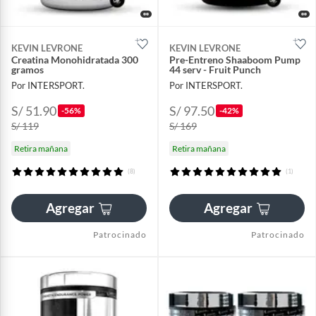
KEVIN LEVRONE
KEVIN LEVRONE
Creatina Monohidratada 300
Pre-Entreno Shaaboom Pump
gramos
44 serv - Fruit Punch
Por INTERSPORT.
Por INTERSPORT.
S/ 51.90
S/ 97.50
-56%
-42%
S/ 119
S/ 169
Retira mañana
Retira mañana
(8)
(1)
Agregar
Agregar
Patrocinado
Patrocinado