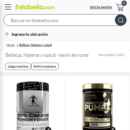
Inicia sesión
Search
Bar
location-
Ingresa tu ubicación
icon
Home
Belleza, higiene y salud
Belleza, higiene y salud - kevin levrone
Resultados
(
362
)
Llega mañana
Retira mañana