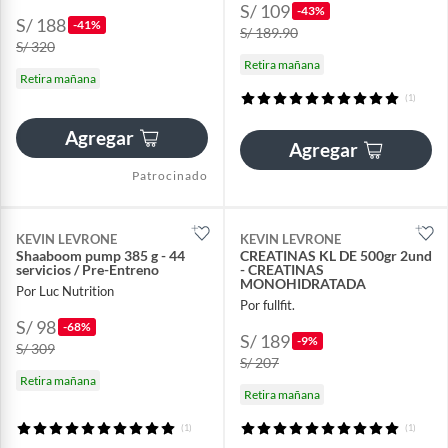
S/ 109
-43%
S/ 188
-41%
S/ 189.90
S/ 320
Retira mañana
Retira mañana
(1)
Agregar
Agregar
Patrocinado
KEVIN LEVRONE
KEVIN LEVRONE
Shaaboom pump 385 g - 44
CREATINAS KL DE 500gr 2und
servicios / Pre-Entreno
- CREATINAS
MONOHIDRATADA
Por Luc Nutrition
Por fullfit.
S/ 98
-68%
S/ 189
-9%
S/ 309
S/ 207
Retira mañana
Retira mañana
(1)
(1)