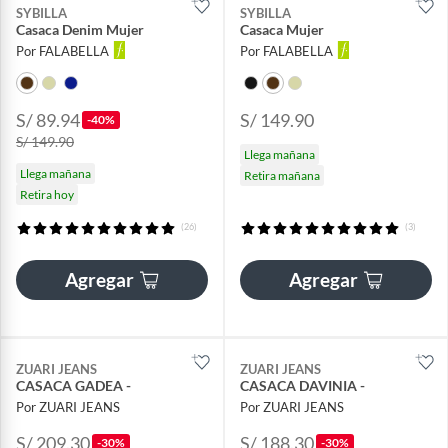
SYBILLA
SYBILLA
Casaca Denim Mujer
Casaca Mujer
Por FALABELLA
Por FALABELLA
S/ 89.94
S/ 149.90
-40%
S/ 149.90
Llega mañana
Llega mañana
Retira mañana
Retira hoy
(26)
(3)
Agregar
Agregar
ZUARI JEANS
ZUARI JEANS
CASACA GADEA -
CASACA DAVINIA -
Por ZUARI JEANS
Por ZUARI JEANS
S/ 209.30
S/ 188.30
-30%
-30%