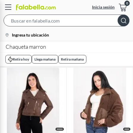
Inicia sesión
Search
Bar
location-
Ingresa tu ubicación
icon
Chaqueta marron
Retira hoy
Llega mañana
Retira mañana