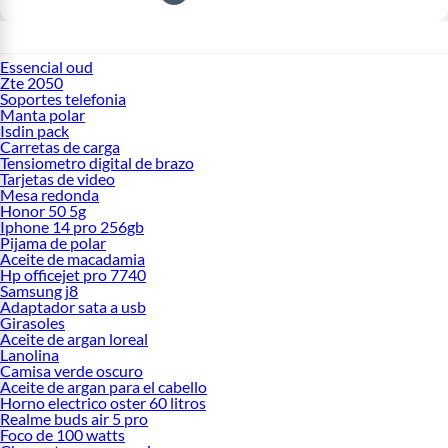
Essencial oud
Zte 2050
Soportes telefonia
Manta polar
Isdin pack
Carretas de carga
Tensiometro digital de brazo
Tarjetas de video
Mesa redonda
Honor 50 5g
Iphone 14 pro 256gb
Pijama de polar
Aceite de macadamia
Hp officejet pro 7740
Samsung j8
Adaptador sata a usb
Girasoles
Aceite de argan loreal
Lanolina
Camisa verde oscuro
Aceite de argan para el cabello
Horno electrico oster 60 litros
Realme buds air 5 pro
Foco de 100 watts