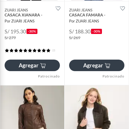
ZUARI JEANS
ZUARI JEANS
CASACA XIANARA -
CASACA FAMARA -
Por ZUARI JEANS
Por ZUARI JEANS
S/ 195.30
S/ 188.30
-30%
-30%
S/ 279
S/ 269
(2)
Agregar
Agregar
Patrocinado
Patrocinado