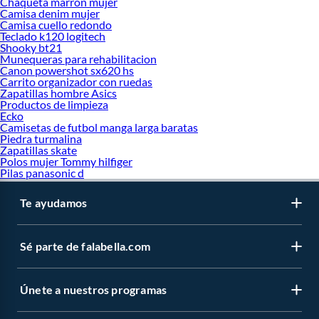
Chaqueta marron mujer
Camisa denim mujer
Camisa cuello redondo
Teclado k120 logitech
Shooky bt21
Munequeras para rehabilitacion
Canon powershot sx620 hs
Carrito organizador con ruedas
Zapatillas hombre Asics
Productos de limpieza
Ecko
Camisetas de futbol manga larga baratas
Piedra turmalina
Zapatillas skate
Polos mujer Tommy hilfiger
Pilas panasonic d
Te ayudamos
Sé parte de falabella.com
Únete a nuestros programas