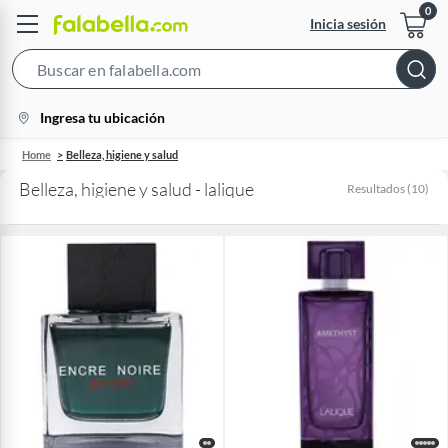
Inicia sesión
Search
Bar
location-
Ingresa tu ubicación
icon
Home
Belleza, higiene y salud
Belleza, higiene y salud - lalique
Resultados
(
10
)