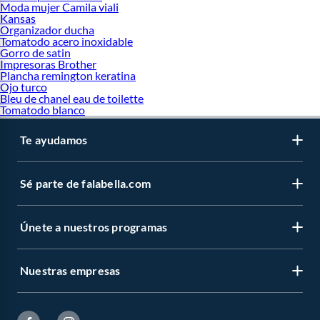
Moda mujer Camila viali
Kansas
Organizador ducha
Tomatodo acero inoxidable
Gorro de satin
Impresoras Brother
Plancha remington keratina
Ojo turco
Bleu de chanel eau de toilette
Tomatodo blanco
Te ayudamos
Sé parte de falabella.com
Únete a nuestros programas
Nuestras empresas