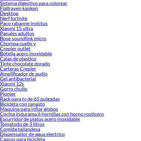
Sistema digestivo para colorear
Fjallraven kanken
Desktop
Nerf fortnite
Paco rabanne invictus
Xiaomi 15 ultra
Panales adultos
Bose soundlink micro
Chompa cuello v
Crepier outlet
Botella acero inoxidable
Cajas de plastico
Tinte chocolate dorado
Carteras Crepier
Amplificador de audio
Gel antibacterial
Xiaomi 12s
Gorro chullo
Pionier
Rack para tv de 65 pulgadas
Bicicleta con canasto
Maquina para inflar globos
Cocina indurama 6 hornillas con horno rosticero
Escurridor de platos acero inoxidable
Tomatodo de 3 litros
Comida tailandesa
Dispensador de agua electrico
Cascos para bicicleta