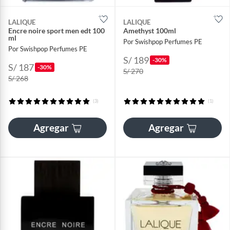
LALIQUE
LALIQUE
Encre noire sport men edt 100
Amethyst 100ml
ml
Por Swishpop Perfumes PE
Por Swishpop Perfumes PE
S/ 189
-30%
S/ 187
-30%
S/ 270
S/ 268
(3)
(1)
Agregar
Agregar