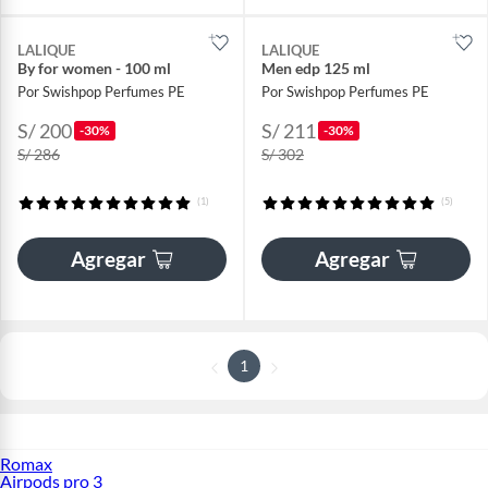
LALIQUE
LALIQUE
By for women - 100 ml
Men edp 125 ml
Por Swishpop Perfumes PE
Por Swishpop Perfumes PE
S/ 200
S/ 211
-30%
-30%
S/ 286
S/ 302
(1)
(5)
Agregar
Agregar
1
Romax
Airpods pro 3