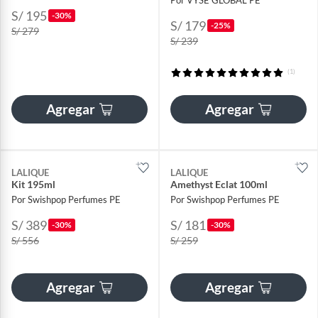
S/ 195
-30%
S/ 179
-25%
S/ 279
S/ 239
(1)
Agregar
Agregar
LALIQUE
LALIQUE
Kit 195ml
Amethyst Eclat 100ml
Por Swishpop Perfumes PE
Por Swishpop Perfumes PE
S/ 389
S/ 181
-30%
-30%
S/ 556
S/ 259
Agregar
Agregar