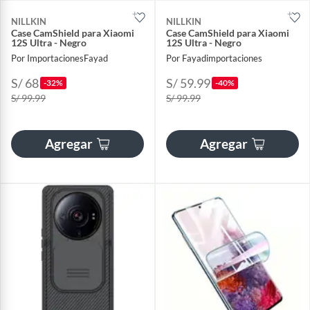
NILLKIN
NILLKIN
Case CamShield para Xiaomi
Case CamShield para Xiaomi
12S Ultra - Negro
12S Ultra - Negro
Por ImportacionesFayad
Por Fayadimportaciones
S/ 68
S/ 59.99
-32%
-40%
S/ 99.99
S/ 99.99
Agregar
Agregar