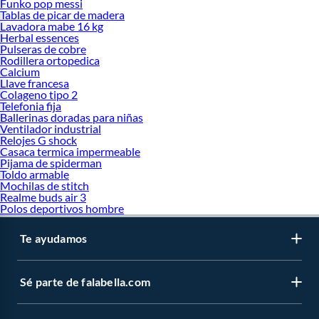
Funko pop messi
Tablas de picar de madera
Lavadora mabe 16 kg
Herbal essences
Pulseras de cobre
Rodillera ortopedica
Calcium
Llave francesa
Colageno tipo 2
Telefonia fija
Ballerinas doradas para niñas
Ventilador industrial
Relojes G shock
Casaca termica impermeable
Pijama de spiderman
Toldo armable
Mochilas de stitch
Realme buds air 3
Polos deportivos hombre
Te ayudamos
Sé parte de falabella.com