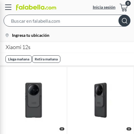
Inicia sesión
Search
Bar
location-
Ingresa tu ubicación
icon
Xiaomi 12s
Llega mañana
Retira mañana