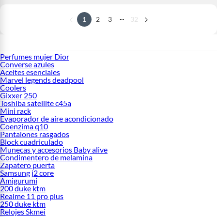
...
1
2
3
32
Perfumes mujer Dior
Converse azules
Aceites esenciales
Marvel legends deadpool
Coolers
Gixxer 250
Toshiba satellite c45a
Mini rack
Evaporador de aire acondicionado
Coenzima q10
Pantalones rasgados
Block cuadriculado
Munecas y accesorios Baby alive
Condimentero de melamina
Zapatero puerta
Samsung j2 core
Amigurumi
200 duke ktm
Realme 11 pro plus
250 duke ktm
Relojes Skmei