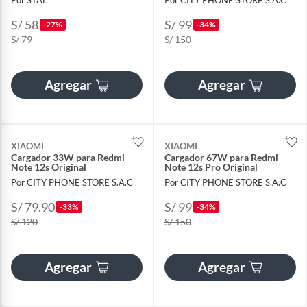
Por STAL
Por CITY PHONE STORE S.A.C
S/ 58
S/ 99
-27%
-34%
S/ 79
S/ 150
Agregar
Agregar
XIAOMI
XIAOMI
Cargador 33W para Redmi
Cargador 67W para Redmi
Note 12s Original
Note 12s Pro Original
Por CITY PHONE STORE S.A.C
Por CITY PHONE STORE S.A.C
S/ 79.90
S/ 99
-33%
-34%
S/ 120
S/ 150
Agregar
Agregar