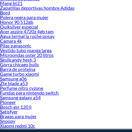
Mang bt21
Zapatillas deportivas hombre Adidas
Bord
Polera negra para mujer
Honor 90 512gb
Quiksilver especial
Acer aspire 4720z 4gb ram
Agua termal la roche posay
Camara 4k
Pilas panasonic
Vestido tubo manga larga
Microondas oster 20 litros
Skullcandy hesh 3
Gorra chicago bulls
Barra de proteina
Game turbo xiaomi
Samsung a06
Zte blade a53
Perfume nitro cyzone
Fundas para nintendo switch
Samsung galaxy a54
Pioneer
Bosch gsr 120 li
Satisfyer
Bragas para mujer
Snoopy
Xiaomi redmi 10c