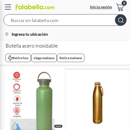
Inicia sesión
Search
Bar
location-
Ingresa tu ubicación
icon
Botella acero inoxidable
Retira hoy
Llega mañana
Retira mañana