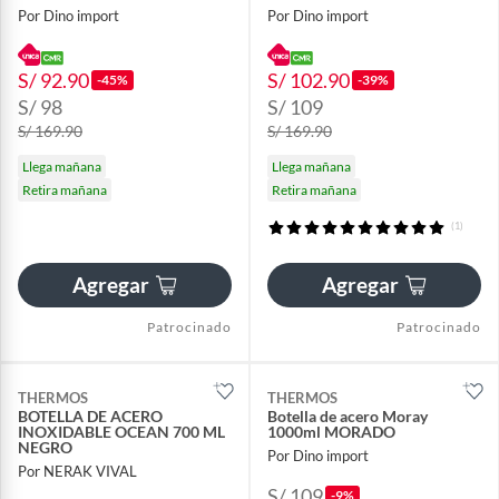
Por Dino import
Por Dino import
S/ 92.90
S/ 102.90
-45%
-39%
S/ 98
S/ 109
S/ 169.90
S/ 169.90
Llega mañana
Llega mañana
Retira mañana
Retira mañana
(1)
Agregar
Agregar
Patrocinado
Patrocinado
THERMOS
THERMOS
BOTELLA DE ACERO
Botella de acero Moray
INOXIDABLE OCEAN 700 ML
1000ml MORADO
NEGRO
Por Dino import
Por NERAK VIVAL
S/ 109
-9%