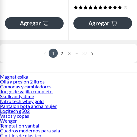
(1)
Agregar
Agregar
...
1
2
3
37
Magnat esika
Olla a presion 2 litros
Comodas y cambiadores
Juego de vajilla completo
Skullcandy dime
Nitro tech whey gold
Pantalon bota ancha mujer
Logitech g502
Vasos y copas
Wenger
Temptation yanbal
Cuadros modernos para sala
Cintillos de plastico