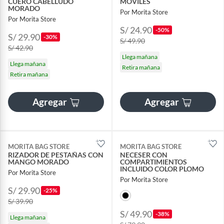
CUERO CABELLUDO
MOVILES
MORADO
Por Morita Store
Por Morita Store
S/ 24.90
-50%
S/ 29.90
-30%
S/ 49.90
S/ 42.90
Llega mañana
Llega mañana
Retira mañana
Retira mañana
Agregar
Agregar
MORITA BAG STORE
MORITA BAG STORE
RIZADOR DE PESTAÑAS CON
NECESER CON
MANGO MORADO
COMPARTIMIENTOS
INCLUIDO COLOR PLOMO
Por Morita Store
Por Morita Store
S/ 29.90
-25%
S/ 39.90
S/ 49.90
-38%
Llega mañana