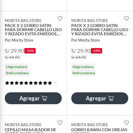
MORITA BAG STORE
MORITA BAG STORE
PACK X 2 GORRO SATIN
PACK X 2 GORRO SATIN
PARA DORMIR CABELLO LISO
PARA DORMIR CABELLO LISO
Y RIZADO EVITA ENREDOS
Y RIZADO EVITA ENREDOS
ROJO VINO
LILA
Por Morita Store
Por Morita Store
S/ 29.90
S/ 29.90
-54%
-54%
S/ 64.90
S/ 64.90
Llega mañana
Llega mañana
Retira mañana
Retira mañana
(1)
Agregar
Agregar
MORITA BAG STORE
MORITA BAG STORE
CEPILLO MASAJEADOR DE
GORRO KAWAI CON OREJAS