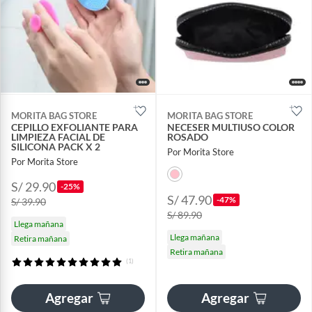
MORITA BAG STORE
MORITA BAG STORE
CEPILLO EXFOLIANTE PARA
NECESER MULTIUSO COLOR
LIMPIEZA FACIAL DE
ROSADO
SILICONA PACK X 2
Por Morita Store
Por Morita Store
S/ 29.90
-25%
S/ 47.90
-47%
S/ 39.90
S/ 89.90
Llega mañana
Llega mañana
Retira mañana
Retira mañana
(1)
Agregar
Agregar