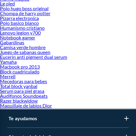
Lg oled
Polo hugo boss original
Chompa de harry potter
Pizarra electronica
Polo basico blanco
Humanismo cristiano
Lenovo legion y700
Notebook gamer
Gabardinas
Camisa verde hombre
Juego de sabanas queen
Eucerin anti pigment dual serum
Yamaha
Macbook pro 2013
Block cuadriculado
Merrell
Mecedoras para bebes
Total block yanbal
Serum para piel grasa
Audifonos Soundpeats
Razer blackwidow
Maquillaje de labios Dior
Te ayudamos