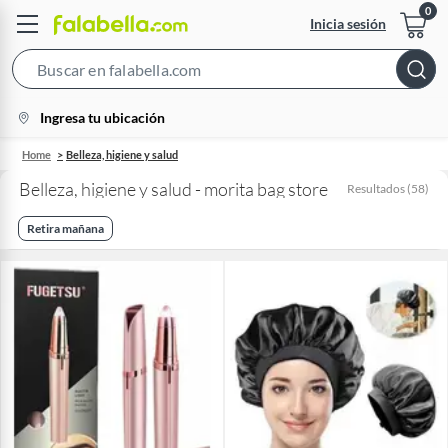
Inicia sesión
Search
Bar
location-
Ingresa tu ubicación
icon
Home
Belleza, higiene y salud
Belleza, higiene y salud - morita bag store
Resultados
(
58
)
Retira mañana